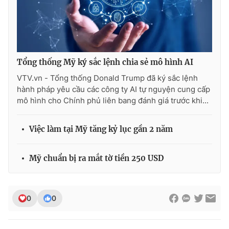
Ðiện thoại Thời báo VTV:
024.66 897 897
Email:
toasoan@vtv.vn
Liên hệ quảng cáo:
024-7300.7108
Tổng thống Mỹ ký sắc lệnh chia sẻ mô hình AI
VTV.vn - Tổng thống Donald Trump đã ký sắc lệnh
hành pháp yêu cầu các công ty AI tự nguyện cung cấp
mô hình cho Chính phủ liên bang đánh giá trước khi...
Việc làm tại Mỹ tăng kỷ lục gần 2 năm
Mỹ chuẩn bị ra mắt tờ tiền 250 USD
® Cấm sao chép dưới mọi hình thức nếu không có sự chấp
thuận bằng văn bản. Ghi rõ nguồn VTV.vn khi phát hành lại
0
0
thông tin từ website này.