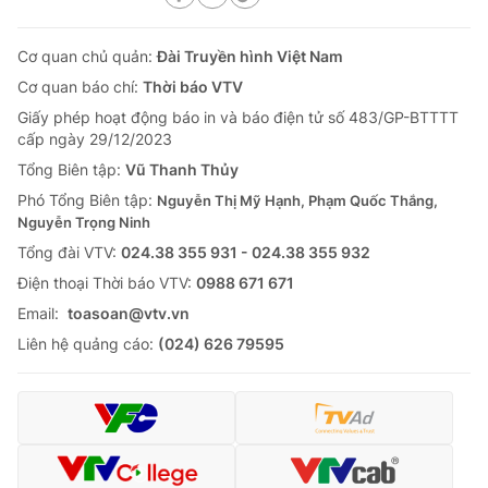
Cơ quan chủ quản:
Đài Truyền hình Việt Nam
Cơ quan báo chí:
Thời báo VTV
Giấy phép hoạt động báo in và báo điện tử số 483/GP-BTTTT
cấp ngày 29/12/2023
Tổng Biên tập:
Vũ Thanh Thủy
Phó Tổng Biên tập:
Nguyễn Thị Mỹ Hạnh, Phạm Quốc Thắng,
Nguyễn Trọng Ninh
Tổng đài VTV:
024.38 355 931 - 024.38 355 932
Ðiện thoại Thời báo VTV:
0988 671 671
Email:
toasoan@vtv.vn
Liên hệ quảng cáo:
(024) 626 79595