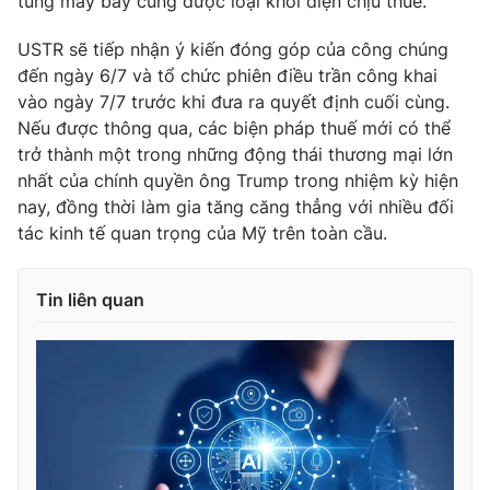
tùng máy bay cũng được loại khỏi diện chịu thuế.
USTR sẽ tiếp nhận ý kiến đóng góp của công chúng
đến ngày 6/7 và tổ chức phiên điều trần công khai
vào ngày 7/7 trước khi đưa ra quyết định cuối cùng.
THỜI BÁO VTV
Nếu được thông qua, các biện pháp thuế mới có thể
trở thành một trong những động thái thương mại lớn
nhất của chính quyền ông Trump trong nhiệm kỳ hiện
nay, đồng thời làm gia tăng căng thẳng với nhiều đối
Theo dõi báo trên
tác kinh tế quan trọng của Mỹ trên toàn cầu.
Cơ quan chủ quản:
Đài Truyền hình Việt Nam
Tin liên quan
Cơ quan báo chí:
Thời báo VTV
Giấy phép hoạt động báo in và báo điện tử số 483/GP-BTTTT
cấp ngày 29/12/2023
Tổng Biên tập:
Vũ Thanh Thủy
Phó Tổng Biên tập:
Nguyễn Thị Mỹ Hạnh, Phạm Quốc Thắng,
Nguyễn Trọng Ninh
Tổng đài VTV:
024.38 355 931 - 024.38 355 932