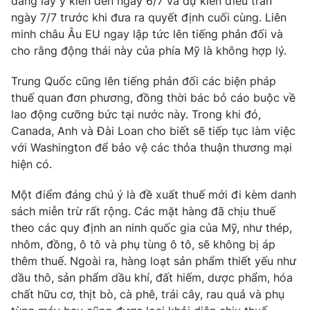
đang lấy ý kiến đến ngày 6/7 và dự kiến điều trần
ngày 7/7 trước khi đưa ra quyết định cuối cùng. Liên
Photo
Infographic
minh châu Âu EU ngay lập tức lên tiếng phản đối và
cho rằng động thái này của phía Mỹ là không hợp lý.
Video
Shorts video
Trung Quốc cũng lên tiếng phản đối các biện pháp
thuế quan đơn phương, đồng thời bác bỏ cáo buộc về
VTV Money
VTV Thể thao
lao động cưỡng bức tại nước này. Trong khi đó,
Canada, Anh và Đài Loan cho biết sẽ tiếp tục làm việc
VTV Sức khoẻ
Bất động sản
với Washington để bảo vệ các thỏa thuận thương mại
hiện có.
Thị trường 24h
Tấm lòng Việt
Một điểm đáng chú ý là đề xuất thuế mới đi kèm danh
sách miễn trừ rất rộng. Các mặt hàng đã chịu thuế
VTV4
Vươn mình bằng AI
theo các quy định an ninh quốc gia của Mỹ, như thép,
nhôm, đồng, ô tô và phụ tùng ô tô, sẽ không bị áp
thêm thuế. Ngoài ra, hàng loạt sản phẩm thiết yếu như
VTV9
VTV8
dầu thô, sản phẩm dầu khí, đất hiếm, dược phẩm, hóa
chất hữu cơ, thịt bò, cà phê, trái cây, rau quả và phụ
Liên hệ tòa soạn
English