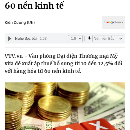
Chính trị
60 nền kinh tế
Truyền hình
Văn hóa - Giải trí
Xã hội
Y tế
Kiên Dương (t/h)
Đời sống
Pháp luật
Công nghệ
Nghe đọc bài
1:53
Giáo dục
Y tế
VTV.vn - Văn phòng Đại diện Thương mại Mỹ
vừa đề xuất áp thuế bổ sung từ 10 đến 12,5% đối
Thế giới
với hàng hóa từ 60 nền kinh tế.
Tin tức
Kinh tế
Thế giới đó đây
Tài chính
Dữ liệu và đời sống
Câu chuyện quốc tế
Thị trường
Truyền hình
Góc doanh nghiệp