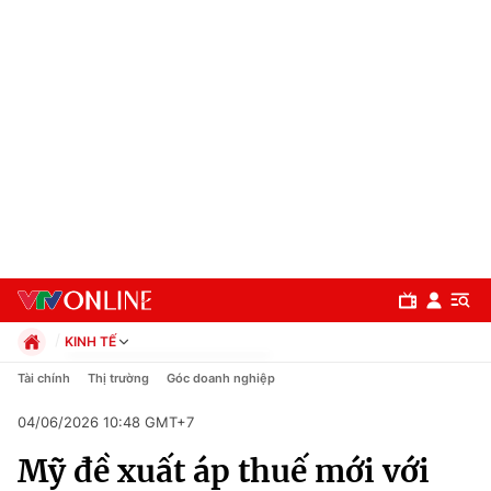
KINH TẾ
Chính trị
Tài chính
Thị trường
Góc doanh nghiệp
Xã hội
04/06/2026 10:48 GMT+7
Pháp luật
Chuyên mục
Kinh tế
Mỹ đề xuất áp thuế mới với
Thể thao