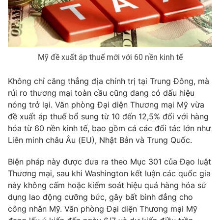
Phim VTV
Giải trí
Hậu trường
Điện ảnh
Đời sống
Nhân vật
Âm nhạc
Mỹ đề xuất áp thuế mới với 60 nền kinh tế
Du lịch
Khán giả
Giáo dục
Sao
Làm đẹp
Giải sao mai
Không chỉ căng thẳng địa chính trị tại Trung Đông, mà
Tuyển sinh
rủi ro thương mại toàn cầu cũng đang có dấu hiệu
Công nghệ
Chất lượng cuộc sống
nóng trở lại. Văn phòng Đại diện Thương mại Mỹ vừa
Học trực tuyến
Hitech Công nghệ tương lai
đề xuất áp thuế bổ sung từ 10 đến 12,5% đối với hàng
Giao lưu trực tuyến
hóa từ 60 nền kinh tế, bao gồm cả các đối tác lớn như
Sản phẩm
Liên minh châu Âu (EU), Nhật Bản và Trung Quốc.
Lịch phát sóng
Thị trường
Biện pháp này được đưa ra theo Mục 301 của Đạo luật
Thương mại, sau khi Washington kết luận các quốc gia
Tư vấn
này không cấm hoặc kiểm soát hiệu quả hàng hóa sử
Chuyên mục khác
dụng lao động cưỡng bức, gây bất bình đẳng cho
Emagazine
Podcast
công nhân Mỹ. Văn phòng Đại diện Thương mại Mỹ