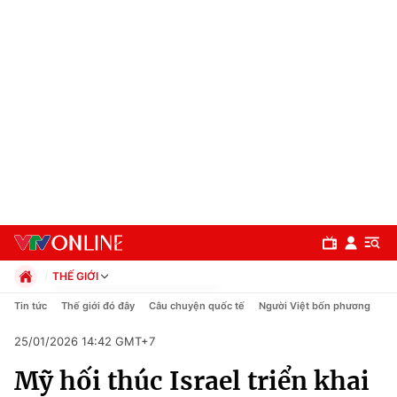
THẾ GIỚI
Chính trị
Tin tức
Thế giới đó đây
Câu chuyện quốc tế
Người Việt bốn phương
Xã hội
25/01/2026 14:42 GMT+7
Pháp luật
Chuyên mục
Kinh tế
Mỹ hối thúc Israel triển khai
Thể thao