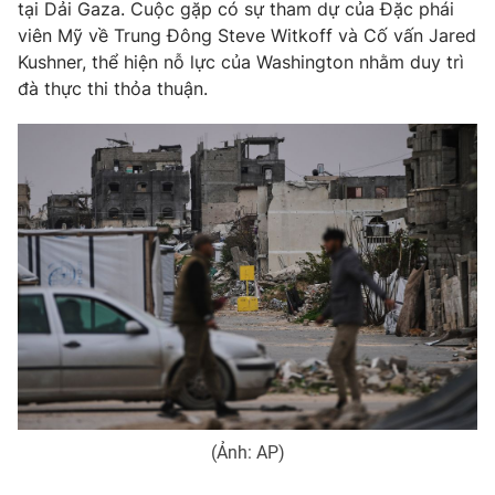
Phim VTV
tại Dải Gaza. Cuộc gặp có sự tham dự của Đặc phái
Giải trí
viên Mỹ về Trung Đông Steve Witkoff và Cố vấn Jared
Hậu trường
Kushner, thể hiện nỗ lực của Washington nhằm duy trì
Điện ảnh
Đời sống
đà thực thi thỏa thuận.
Nhân vật
Âm nhạc
Du lịch
Khán giả
Giáo dục
Sao
Làm đẹp
Giải sao mai
Tuyển sinh
Công nghệ
Chất lượng cuộc sống
Học trực tuyến
Hitech Công nghệ tương lai
Giao lưu trực tuyến
Sản phẩm
Lịch phát sóng
Thị trường
Tư vấn
Chuyên mục khác
(Ảnh: AP)
Emagazine
Podcast