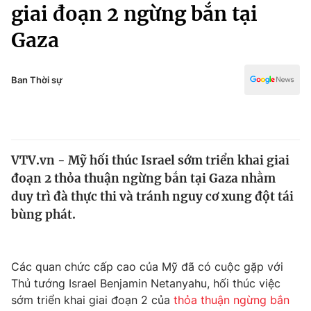
Chính trị
giai đoạn 2 ngừng bắn tại
Truyền hình
Gaza
Văn hóa - Giải trí
Xã hội
Y tế
Đời sống
Ban Thời sự
Pháp luật
Công nghệ
Giáo dục
Y tế
VTV.vn - Mỹ hối thúc Israel sớm triển khai giai
Thế giới
đoạn 2 thỏa thuận ngừng bắn tại Gaza nhằm
Tin tức
duy trì đà thực thi và tránh nguy cơ xung đột tái
Kinh tế
bùng phát.
Thế giới đó đây
Tài chính
Dữ liệu và đời sống
Câu chuyện quốc tế
Thị trường
Các quan chức cấp cao của Mỹ đã có cuộc gặp với
Thủ tướng Israel Benjamin Netanyahu, hối thúc việc
Truyền hình
Góc doanh nghiệp
sớm triển khai giai đoạn 2 của
thỏa thuận ngừng bắn