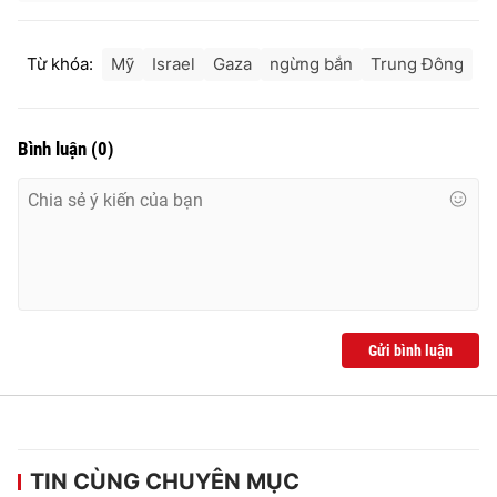
Ðiện thoại Thời báo VTV:
024.66 897 897
Email:
toasoan@vtv.vn
Từ khóa:
Mỹ
Israel
Gaza
ngừng bắn
Trung Đông
Liên hệ quảng cáo:
024-7300.7108
Bình luận
(
0
)
Gửi bình luận
® Cấm sao chép dưới mọi hình thức nếu không có sự chấp
thuận bằng văn bản. Ghi rõ nguồn VTV.vn khi phát hành lại
thông tin từ website này.
TIN CÙNG CHUYÊN MỤC