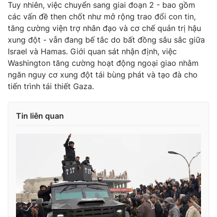
Tuy nhiên, việc chuyển sang giai đoạn 2 - bao gồm
Photo
Infographic
các vấn đề then chốt như mở rộng trao đổi con tin,
tăng cường viện trợ nhân đạo và cơ chế quản trị hậu
xung đột - vẫn đang bế tắc do bất đồng sâu sắc giữa
Video
Shorts video
Israel và Hamas. Giới quan sát nhận định, việc
Washington tăng cường hoạt động ngoại giao nhằm
VTV Money
VTV Thể thao
ngăn nguy cơ xung đột tái bùng phát và tạo đà cho
tiến trình tái thiết Gaza.
VTV Sức khoẻ
Bất động sản
Tin liên quan
Thị trường 24h
Tấm lòng Việt
VTV4
Vươn mình bằng AI
VTV9
VTV8
Liên hệ tòa soạn
English