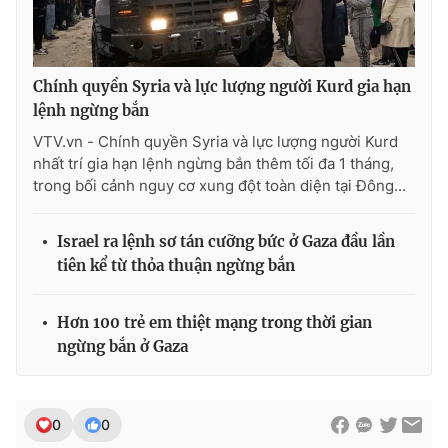
Chính quyền Syria và lực lượng người Kurd gia hạn
THỜI BÁO VTV
lệnh ngừng bắn
VTV.vn - Chính quyền Syria và lực lượng người Kurd
nhất trí gia hạn lệnh ngừng bắn thêm tối đa 1 tháng,
trong bối cảnh nguy cơ xung đột toàn diện tại Đông...
Theo dõi báo trên
Israel ra lệnh sơ tán cưỡng bức ở Gaza đầu lần
Cơ quan chủ quản:
Đài Truyền hình Việt Nam
tiên kể từ thỏa thuận ngừng bắn
Cơ quan báo chí:
Thời báo VTV
Giấy phép hoạt động báo in và báo điện tử số 483/GP-BTTTT
Hơn 100 trẻ em thiệt mạng trong thời gian
cấp ngày 29/12/2023
ngừng bắn ở Gaza
Tổng Biên tập:
Vũ Thanh Thủy
Phó Tổng Biên tập:
Nguyễn Thị Mỹ Hạnh, Phạm Quốc Thắng,
Nguyễn Trọng Ninh
0
0
Tổng đài VTV:
024.38 355 931 - 024.38 355 932