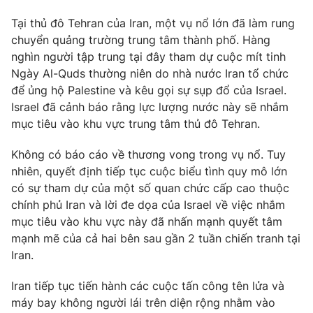
Ðiện thoại Thời báo VTV:
024.66 897 897
Tại thủ đô Tehran của Iran, một vụ nổ lớn đã làm rung
Email:
toasoan@vtv.vn
chuyển quảng trường trung tâm thành phố. Hàng
Liên hệ quảng cáo:
024-7300.7108
nghìn người tập trung tại đây tham dự cuộc mít tinh
Ngày Al-Quds thường niên do nhà nước Iran tổ chức
để ủng hộ Palestine và kêu gọi sự sụp đổ của Israel.
Israel đã cảnh báo rằng lực lượng nước này sẽ nhắm
mục tiêu vào khu vực trung tâm thủ đô Tehran.
Không có báo cáo về thương vong trong vụ nổ. Tuy
nhiên, quyết định tiếp tục cuộc biểu tình quy mô lớn
có sự tham dự của một số quan chức cấp cao thuộc
chính phủ Iran và lời đe dọa của Israel về việc nhắm
mục tiêu vào khu vực này đã nhấn mạnh quyết tâm
mạnh mẽ của cả hai bên sau gần 2 tuần chiến tranh tại
® Cấm sao chép dưới mọi hình thức nếu không có sự chấp
Iran.
thuận bằng văn bản. Ghi rõ nguồn VTV.vn khi phát hành lại
thông tin từ website này.
Iran tiếp tục tiến hành các cuộc tấn công tên lửa và
máy bay không người lái trên diện rộng nhằm vào