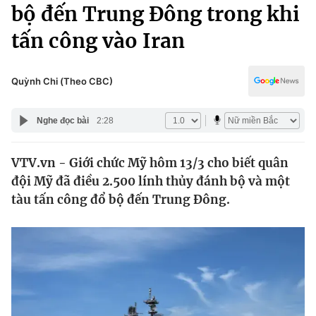
Chính trị
bộ đến Trung Đông trong khi
Truyền hình
tấn công vào Iran
Văn hóa - Giải trí
Xã hội
Y tế
Đời sống
Quỳnh Chi (Theo CBC)
Pháp luật
Công nghệ
Giáo dục
Nghe đọc bài
2:28
Y tế
VTV.vn - Giới chức Mỹ hôm 13/3 cho biết quân
Thế giới
đội Mỹ đã điều 2.500 lính thủy đánh bộ và một
Tin tức
tàu tấn công đổ bộ đến Trung Đông.
Kinh tế
Thế giới đó đây
Tài chính
Dữ liệu và đời sống
Câu chuyện quốc tế
Thị trường
Truyền hình
Góc doanh nghiệp