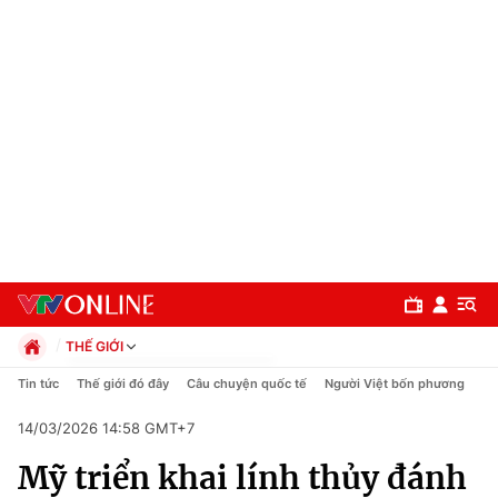
THẾ GIỚI
Chính trị
Tin tức
Thế giới đó đây
Câu chuyện quốc tế
Người Việt bốn phương
Xã hội
14/03/2026 14:58 GMT+7
Pháp luật
Chuyên mục
Kinh tế
Mỹ triển khai lính thủy đánh
Thể thao