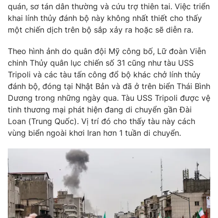
quán, sơ tán dân thường và cứu trợ thiên tai. Việc triển
Photo
Infographic
khai lính thủy đánh bộ này không nhất thiết cho thấy
một chiến dịch trên bộ sắp xảy ra hoặc sẽ diễn ra.
Video
Shorts video
Theo hình ảnh do quân đội Mỹ công bố, Lữ đoàn Viễn
chinh Thủy quân lục chiến số 31 cũng như tàu USS
VTV Money
VTV Thể thao
Tripoli và các tàu tấn công đổ bộ khác chở lính thủy
đánh bộ, đóng tại Nhật Bản và đã ở trên biển Thái Bình
Dương trong những ngày qua. Tàu USS Tripoli được vệ
VTV Sức khoẻ
Bất động sản
tinh thương mại phát hiện đang di chuyển gần Đài
Loan (Trung Quốc). Vị trí đó cho thấy tàu này cách
Thị trường 24h
Tấm lòng Việt
vùng biển ngoài khơi Iran hơn 1 tuần di chuyển.
VTV4
Vươn mình bằng AI
VTV9
VTV8
Liên hệ tòa soạn
English