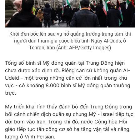
THỜI BÁO VTV
Khói đen bốc lên sau vụ nổ quảng trường trung tâm khi
người dân tham gia cuộc biểu tình Ngày Al-Quds, ở
Tehran, Iran (Ảnh: AFP/Getty Images)
Theo dõi báo trên
Tổng số binh sĩ Mỹ đóng quân tại Trung Đông hiện
chưa được xác định rõ. Riêng căn cứ không quân Al-
Udeid - một trong những căn cứ lớn nhất trong khu
Cơ quan chủ quản:
Đài Truyền hình Việt Nam
vực - có khoảng 8.000 binh sĩ Mỹ đóng quân thường
Cơ quan báo chí:
Thời báo VTV
trực.
Giấy phép hoạt động báo in và báo điện tử số 483/GP-BTTTT
cấp ngày 29/12/2023
Mỹ triển khai lính thủy đánh bộ đến Trung Đông trong
Tổng Biên tập:
Vũ Thanh Thủy
bối cảnh chiến dịch quân sự chung Mỹ - Israel tiếp tục
Phó Tổng Biên tập:
Nguyễn Thị Mỹ Hạnh, Phạm Quốc Thắng,
dội bom vào Iran. Trong khi đó, nước Cộng hòa Hồi
Nguyễn Trọng Ninh
giáo tiếp tục tấn công cơ sở hạ tầng vận tải và năng
Tổng đài VTV:
024.38 355 931 - 024.38 355 932
lượng ở Vịnh Persian.