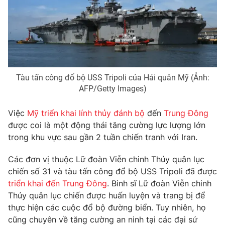
Phim VTV
Giải trí
Hậu trường
Điện ảnh
Đời sống
Nhân vật
Âm nhạc
Du lịch
Khán giả
Giáo dục
Sao
Tàu tấn công đổ bộ USS Tripoli của Hải quân Mỹ (Ảnh:
Làm đẹp
Giải sao mai
AFP/Getty Images)
Tuyển sinh
Công nghệ
Chất lượng cuộc sống
Học trực tuyến
Việc
Mỹ
triển khai lính thủy đánh bộ
đến
Trung Đông
Hitech Công nghệ tương lai
được coi là một động thái tăng cường lực lượng lớn
Giao lưu trực tuyến
trong khu vực sau gần 2 tuần chiến tranh với Iran.
Sản phẩm
Lịch phát sóng
Thị trường
Các đơn vị thuộc Lữ đoàn Viễn chinh Thủy quân lục
chiến số 31 và tàu tấn công đổ bộ USS Tripoli đã được
Tư vấn
triển khai đến Trung Đông
. Binh sĩ Lữ đoàn Viễn chinh
Chuyên mục khác
Thủy quân lục chiến được huấn luyện và trang bị để
thực hiện các cuộc đổ bộ đường biển. Tuy nhiên, họ
Emagazine
Podcast
cũng chuyên về tăng cường an ninh tại các đại sứ