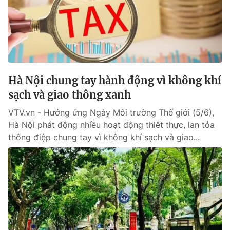
Tin tức
Kinh tế
Thế giới đó đây
Tài chính
Dữ liệu và đời sống
Câu chuyện quốc tế
Thị trường
Hà Nội chung tay hành động vì không khí
Truyền hình
Góc doanh nghiệp
sạch và giao thông xanh
Phim VTV
Giải trí
VTV.vn - Hưởng ứng Ngày Môi trường Thế giới (5/6),
Hậu trường
Hà Nội phát động nhiều hoạt động thiết thực, lan tỏa
Điện ảnh
thông điệp chung tay vì không khí sạch và giao...
Đời sống
Nhân vật
Âm nhạc
Du lịch
Khán giả
Giáo dục
Sao
Làm đẹp
Giải sao mai
Tuyển sinh
Công nghệ
Chất lượng cuộc sống
Học trực tuyến
Hitech Công nghệ tương lai