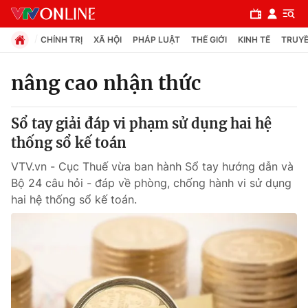
CHÍNH TRỊ
XÃ HỘI
PHÁP LUẬT
THẾ GIỚI
KINH TẾ
TRUYỀ
nâng cao nhận thức
Chuyên mục
Sổ tay giải đáp vi phạm sử dụng hai hệ
Chính trị
thống sổ kế toán
VTV.vn - Cục Thuế vừa ban hành Sổ tay hướng dẫn và
Xã hội
Bộ 24 câu hỏi - đáp về phòng, chống hành vi sử dụng
hai hệ thống sổ kế toán.
Pháp luật
Y tế
Thế giới