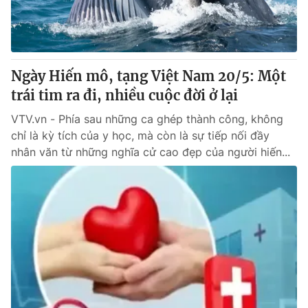
Thị trường 24h
Tấm lòng Việt
VTV4
Vươn mình bằng AI
Ngày Hiến mô, tạng Việt Nam 20/5: Một
VTV9
VTV8
trái tim ra đi, nhiều cuộc đời ở lại
VTV.vn - Phía sau những ca ghép thành công, không
Liên hệ tòa soạn
English
chỉ là kỳ tích của y học, mà còn là sự tiếp nối đầy
nhân văn từ những nghĩa cử cao đẹp của người hiến...
THỜI BÁO VTV
Theo dõi báo trên
Cơ quan chủ quản:
Đài Truyền hình Việt Nam
Cơ quan báo chí:
Thời báo VTV