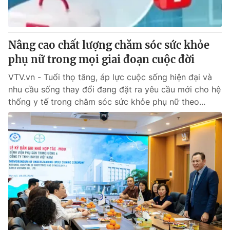
Giấy phép hoạt động báo in và báo điện tử số 483/GP-BTTTT
cấp ngày 29/12/2023
Tổng Biên tập:
Vũ Thanh Thủy
Nâng cao chất lượng chăm sóc sức khỏe
Phó Tổng Biên tập:
Nguyễn Thị Mỹ Hạnh, Phạm Quốc Thắng,
phụ nữ trong mọi giai đoạn cuộc đời
Nguyễn Trọng Ninh
Tổng đài VTV:
024.38 355 931 - 024.38 355 932
VTV.vn - Tuổi thọ tăng, áp lực cuộc sống hiện đại và
Ðiện thoại Thời báo VTV:
024.66 897 897
nhu cầu sống thay đổi đang đặt ra yêu cầu mới cho hệ
Email:
toasoan@vtv.vn
thống y tế trong chăm sóc sức khỏe phụ nữ theo...
Liên hệ quảng cáo:
024-7300.7108