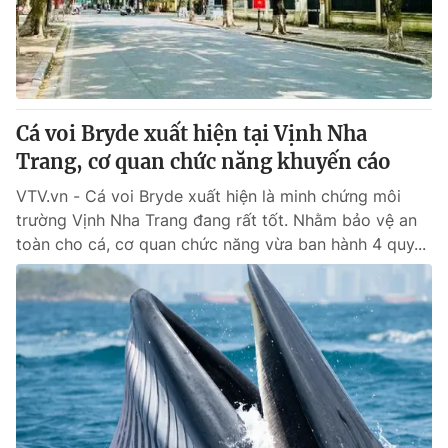
Giao lưu trực tuyến
Sản phẩm
Lịch phát sóng
Thị trường
Tư vấn
Cá voi Bryde xuất hiện tại Vịnh Nha
Chuyên mục khác
Trang, cơ quan chức năng khuyến cáo
Emagazine
Podcast
VTV.vn - Cá voi Bryde xuất hiện là minh chứng môi
trường Vịnh Nha Trang đang rất tốt. Nhằm bảo vệ an
Photo
Infographic
toàn cho cá, cơ quan chức năng vừa ban hành 4 quy...
Video
Shorts video
VTV Money
VTV Thể thao
VTV Sức khoẻ
Bất động sản