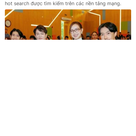
hot search được tìm kiếm trên các nền tảng mạng.
Tin mới
Video
Live
Emagazine
Trang chủ
Đắk Lắk: Tuyên truyền cho học sinh để
phòng tránh bắt cóc online
VTV.vn - Phòng An ninh mạng và phòng chống tội
phạm sử dụng công nghệ cao - Công an tỉnh Đắk Lắk
tổ chức chương trình “Không một mình - Cùng nhau...