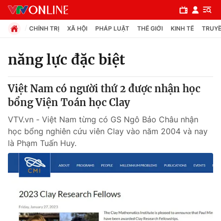
CHÍNH TRỊ
XÃ HỘI
PHÁP LUẬT
THẾ GIỚI
KINH TẾ
TRUYỀ
năng lực đặc biệt
Chuyên mục
Việt Nam có người thứ 2 được nhận học
Chính trị
bổng Viện Toán học Clay
VTV.vn - Việt Nam từng có GS Ngô Bảo Châu nhận
Xã hội
học bổng nghiên cứu viên Clay vào năm 2004 và nay
là Phạm Tuấn Huy.
Pháp luật
Y tế
Thế giới