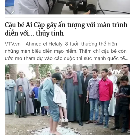
Thị trường 24h
Tấm lòng Việt
VTV4
Vươn mình bằng AI
Cậu bé Ai Cập gây ấn tượng với màn trình
diễn với... thủy tinh
VTV9
VTV8
VTV.vn - Ahmed el Helaly, 8 tuổi, thường thể hiện
những màn biểu diễn mạo hiểm. Thậm chí cậu bé còn
Liên hệ tòa soạn
English
ước mơ tham dự vào các cuộc thi sức mạnh quốc tế...
THỜI BÁO VTV
Theo dõi báo trên
Cơ quan chủ quản:
Đài Truyền hình Việt Nam