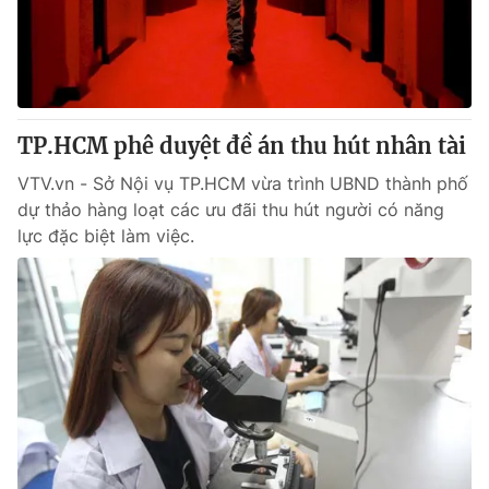
Giao lưu trực tuyến
Sản phẩm
Lịch phát sóng
Thị trường
Tư vấn
TP.HCM phê duyệt đề án thu hút nhân tài
Chuyên mục khác
Emagazine
VTV.vn - Sở Nội vụ TP.HCM vừa trình UBND thành phố
Podcast
dự thảo hàng loạt các ưu đãi thu hút người có năng
lực đặc biệt làm việc.
Photo
Infographic
Video
Shorts video
VTV Money
VTV Thể thao
VTV Sức khoẻ
Bất động sản