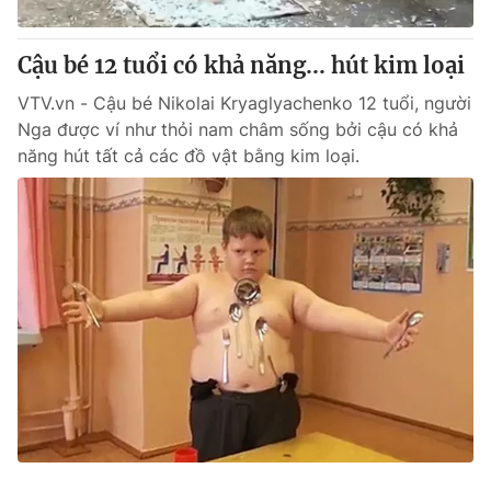
Cơ quan báo chí:
Thời báo VTV
Giấy phép hoạt động báo in và báo điện tử số 483/GP-BTTTT
Cậu bé 12 tuổi có khả năng... hút kim loại
cấp ngày 29/12/2023
VTV.vn - Cậu bé Nikolai Kryaglyachenko 12 tuổi, người
Tổng Biên tập:
Vũ Thanh Thủy
Nga được ví như thỏi nam châm sống bởi cậu có khả
Phó Tổng Biên tập:
Nguyễn Thị Mỹ Hạnh, Phạm Quốc Thắng,
năng hút tất cả các đồ vật bằng kim loại.
Nguyễn Trọng Ninh
Tổng đài VTV:
024.38 355 931 - 024.38 355 932
Ðiện thoại Thời báo VTV:
024.66 897 897
Email:
toasoan@vtv.vn
Liên hệ quảng cáo:
024-7300.7108