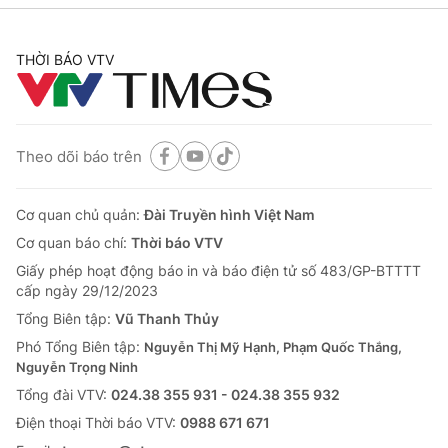
THỜI BÁO VTV
® Cấm sao chép dưới mọi hình thức nếu không có sự chấp
thuận bằng văn bản. Ghi rõ nguồn VTV.vn khi phát hành lại
thông tin từ website này.
Theo dõi báo trên
Cơ quan chủ quản:
Đài Truyền hình Việt Nam
Cơ quan báo chí:
Thời báo VTV
Giấy phép hoạt động báo in và báo điện tử số 483/GP-BTTTT
cấp ngày 29/12/2023
Tổng Biên tập:
Vũ Thanh Thủy
Phó Tổng Biên tập:
Nguyễn Thị Mỹ Hạnh, Phạm Quốc Thắng,
Nguyễn Trọng Ninh
Tổng đài VTV:
024.38 355 931 - 024.38 355 932
Ðiện thoại Thời báo VTV:
0988 671 671