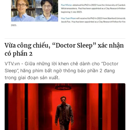
Tin tức
Kinh tế
Thế giới đó đây
Tài chính
Dữ liệu và đời sống
Câu chuyện quốc tế
Thị trường
Vừa công chiếu, “Doctor Sleep” xác nhận
Truyền hình
Góc doanh nghiệp
có phần 2
Phim VTV
Giải trí
VTV.vn - Giữa những lời khen chê dành cho “Doctor
Hậu trường
Sleep”, hãng phim bất ngờ thông báo phần 2 đang
Điện ảnh
trong giai đoạn sản xuất.
Đời sống
Nhân vật
Âm nhạc
Du lịch
Khán giả
Giáo dục
Sao
Làm đẹp
Giải sao mai
Tuyển sinh
Công nghệ
Chất lượng cuộc sống
Học trực tuyến
Hitech Công nghệ tương lai