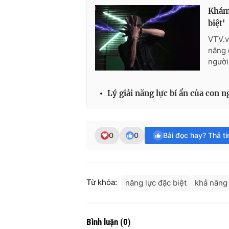
Khám 
biệt'
VTV.v
năng 
người
Lý giải năng lực bí ẩn của con 
0
0
Bài đọc hay? Thả t
Từ khóa:
năng lực đặc biệt
khả năng 
Bình luận
(
0
)