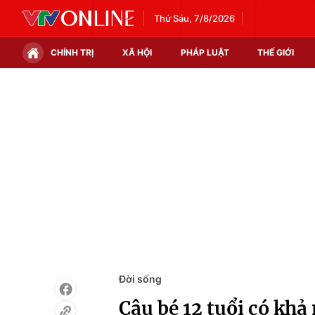
Thứ Sáu, 7/8/2026
CHÍNH TRỊ
XÃ HỘI
PHÁP LUẬT
THẾ GIỚI
Chính trị
Xã hội
Thế giới
Kinh tế
Tin tức
Tài chính
Thế giới đó đây
Thị trường
Câu chuyện quốc tế
Góc doanh nghiệp
Dữ liệu và đời sống
Đời sống
Cậu bé 12 tuổi có khả 