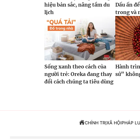
hiệu bản sắc, nâng tầm du
Dấu ấn để
lịch
trong và 
Sống xanh theo cách của
Hành trìn
người trẻ: Oreka đang thay
sứ” không
đổi cách chúng ta tiêu dùng
CHÍNH TRỊ
XÃ HỘI
PHÁP L