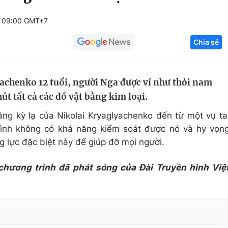
Góc ảnh
5 09:00 GMT+7
Chia sẻ
Giáo dục
Công nghệ
Tuyển sinh
Hitech Công ng
achenko 12 tuổi, người Nga được ví như thỏi nam
Học trực tuyến
Sản phẩm
t tất cả các đồ vật bằng kim loại.
g
Thị trường
ăng kỳ lạ của Nikolai Kryaglyachenko đến từ một vụ ta
Tư vấn
mình không có khả năng kiểm soát được nó và hy vọn
g lực đặc biệt này để giúp đỡ mọi người.
 chương trình đã phát sóng của Đài Truyền hình Việ