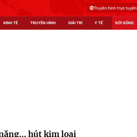
Truyền hình trực tuyến
KINH TẾ
TRUYỀN HÌNH
GIẢI TRÍ
Y TẾ
ĐỜI SỐNG
Pháp luật
Y tế
Truyền hình
Multimedia
Phim VTV
Video
Hậu trường
Shorts video
Nhân vật
Podcast
Khán giả
EMagazine
Giải sao mai
Photo
năng... hút kim loại
Infographic