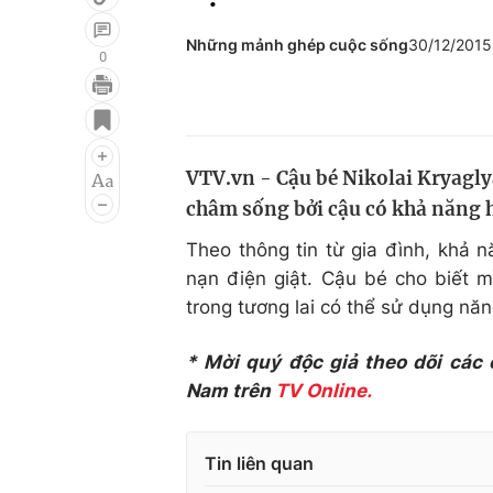
Những mảnh ghép cuộc sống
30/12/201
0
Giải trí
Đời sống
Điện ảnh
Du lịch
VTV.vn - Cậu bé Nikolai Kryagly
Âm nhạc
Làm đẹp
châm sống bởi cậu có khả năng hú
Sao
Chất lượng cuộc sốn
Theo thông tin từ gia đình, khả n
nạn điện giật. Cậu bé cho biết 
trong tương lai có thể sử dụng năn
* Mời quý độc giả theo dõi các
Nam trên
TV Online.
Tin liên quan