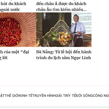
 hút du khách
đến châu Á được du khách
ngoài nước
châu Âu tìm kiếm nhiều...
h của một “đại
Đà Nẵng: Từ lễ hội đến hành
 lời
trình du lịch sâm Ngọc Linh
UẬT
THẾ GIỚI
KINH TẾ
TRUYỀN HÌNH
GIẢI TRÍ
Y TẾ
ĐỜI SỐNG
CÔNG NG