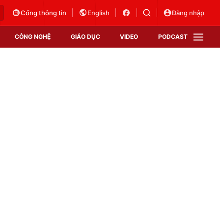
Cổng thông tin
English
Đăng nhập
CÔNG NGHỆ
GIÁO DỤC
VIDEO
PODCAST
VTV Money
VTV Thể thao
VTV Sức khoẻ
Bất động sản
Thị trường 24h
Tấm lòng Việt
Vươn mình bằng AI
VTV4
VTV8
VTV9
Lịch phát sóng
Giao lưu trực tuyến
Sự kiện