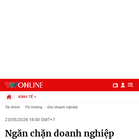
KINH TẾ
Chính trị
Tài chính
Thị trường
Góc doanh nghiệp
Xã hội
23/05/2026 14:00 GMT+7
Pháp luật
Chuyên mục
Kinh tế
Ngăn chặn doanh nghiệp
Thể thao