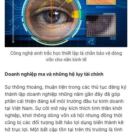
Phim VTV
Giải trí
Hậu trường
Điện ảnh
Đời sống
Nhân vật
Âm nhạc
Du lịch
Khán giả
Giáo dục
Sao
Làm đẹp
Giải sao mai
Tuyển sinh
Công nghệ sinh trắc học thiết lập lá chắn bảo vệ dòng
Công nghệ
Chất lượng cuộc sống
vốn cho nền kinh tế
Học trực tuyến
Hitech Công nghệ tương lai
Doanh nghiệp ma và những hệ lụy tài chính
Giao lưu trực tuyến
Sản phẩm
Sự thông thoáng, thuận tiện trong các thủ tục đăng ký
Lịch phát sóng
Thị trường
thành lập doanh nghiệp những năm gần đây đã góp
phần cải thiện đáng kể môi trường đầu tư kinh doanh
Tư vấn
tại Việt Nam. Sự cởi mở này kích thích tinh thần khởi
Chuyên mục khác
nghiệp, khơi thông dòng vốn xã hội nhưng đồng thời
cũng bị các đối tượng bất hảo lợi dụng biến thành kẽ
Emagazine
Podcast
hở trục lợi. Một bất cập tồn tại trên thị trường là tình