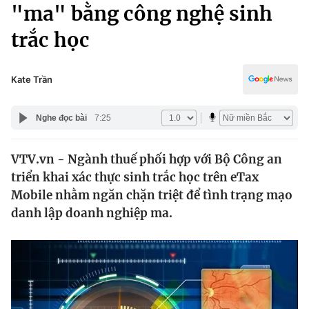
Chính trị
"ma" bằng công nghệ sinh
Truyền hình
trắc học
Văn hóa - Giải trí
Xã hội
Y tế
Đời sống
Kate Trần
Pháp luật
Công nghệ
Giáo dục
Nghe đọc bài
7:25
Y tế
VTV.vn - Ngành thuế phối hợp với Bộ Công an
Thế giới
triển khai xác thực sinh trắc học trên eTax
Tin tức
Mobile nhằm ngăn chặn triệt để tình trạng mạo
Kinh tế
danh lập doanh nghiệp ma.
Thế giới đó đây
Tài chính
Dữ liệu và đời sống
Câu chuyện quốc tế
Thị trường
Truyền hình
Góc doanh nghiệp