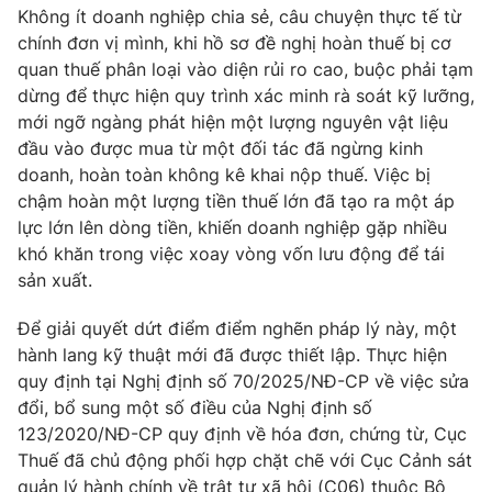
Không ít doanh nghiệp chia sẻ, câu chuyện thực tế từ
chính đơn vị mình, khi hồ sơ đề nghị hoàn thuế bị cơ
quan thuế phân loại vào diện rủi ro cao, buộc phải tạm
dừng để thực hiện quy trình xác minh rà soát kỹ lưỡng,
THỜI BÁO VTV
mới ngỡ ngàng phát hiện một lượng nguyên vật liệu
đầu vào được mua từ một đối tác đã ngừng kinh
Theo dõi báo trên
doanh, hoàn toàn không kê khai nộp thuế. Việc bị
chậm hoàn một lượng tiền thuế lớn đã tạo ra một áp
lực lớn lên dòng tiền, khiến doanh nghiệp gặp nhiều
Cơ quan chủ quản:
Đài Truyền hình Việt Nam
khó khăn trong việc xoay vòng vốn lưu động để tái
Cơ quan báo chí:
Thời báo VTV
sản xuất.
Giấy phép hoạt động báo in và báo điện tử số 483/GP-BTTTT
cấp ngày 29/12/2023
Để giải quyết dứt điểm điểm nghẽn pháp lý này, một
Tổng Biên tập:
Vũ Thanh Thủy
hành lang kỹ thuật mới đã được thiết lập. Thực hiện
Phó Tổng Biên tập:
quy định tại Nghị định số 70/2025/NĐ-CP về việc sửa
Nguyễn Thị Mỹ Hạnh, Phạm Quốc Thắng,
Nguyễn Trọng Ninh
đổi, bổ sung một số điều của Nghị định số
Tổng đài VTV:
123/2020/NĐ-CP quy định về hóa đơn, chứng từ, Cục
024.38 355 931 - 024.38 355 932
Thuế đã chủ động phối hợp chặt chẽ với Cục Cảnh sát
Ðiện thoại Thời báo VTV:
024.66 897 897
quản lý hành chính về trật tự xã hội (C06) thuộc Bộ