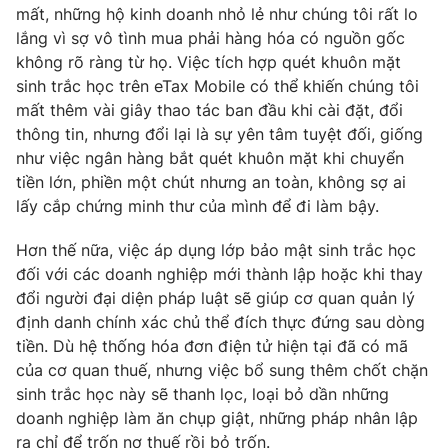
mất, những hộ kinh doanh nhỏ lẻ như chúng tôi rất lo
lắng vì sợ vô tình mua phải hàng hóa có nguồn gốc
không rõ ràng từ họ. Việc tích hợp quét khuôn mặt
sinh trắc học trên eTax Mobile có thể khiến chúng tôi
mất thêm vài giây thao tác ban đầu khi cài đặt, đổi
thông tin, nhưng đổi lại là sự yên tâm tuyệt đối, giống
như việc ngân hàng bắt quét khuôn mặt khi chuyển
tiền lớn, phiền một chút nhưng an toàn, không sợ ai
lấy cắp chứng minh thư của mình để đi làm bậy.
Hơn thế nữa, việc áp dụng lớp bảo mật sinh trắc học
đối với các doanh nghiệp mới thành lập hoặc khi thay
đổi người đại diện pháp luật sẽ giúp cơ quan quản lý
định danh chính xác chủ thể đích thực đứng sau dòng
tiền. Dù hệ thống hóa đơn điện tử hiện tại đã có mã
của cơ quan thuế, nhưng việc bổ sung thêm chốt chặn
sinh trắc học này sẽ thanh lọc, loại bỏ dần những
doanh nghiệp làm ăn chụp giật, những pháp nhân lập
ra chỉ để trốn nợ thuế rồi bỏ trốn.