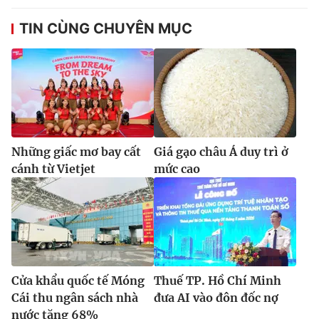
TIN CÙNG CHUYÊN MỤC
Những giấc mơ bay cất
Giá gạo châu Á duy trì ở
cánh từ Vietjet
mức cao
Cửa khẩu quốc tế Móng
Thuế TP. Hồ Chí Minh
Cái thu ngân sách nhà
đưa AI vào đôn đốc nợ
nước tăng 68%