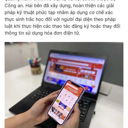
Email:
toasoan@vtv.vn
Công an. Hai bên đã xây dựng, hoàn thiện các giải
Liên hệ quảng cáo:
024-7300.7108
pháp kỹ thuật phức tạp nhằm áp dụng cơ chế xác
thực sinh trắc học đối với người đại diện theo pháp
luật khi thực hiện các thao tác đăng ký hoặc thay đổi
thông tin sử dụng hóa đơn điện tử.
® Cấm sao chép dưới mọi hình thức nếu không có sự chấp
thuận bằng văn bản. Ghi rõ nguồn VTV.vn khi phát hành lại
thông tin từ website này.