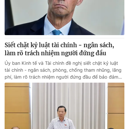
Tin tức
Kinh tế
Thế giới đó đây
Tài chính
Dữ liệu và đời sống
Câu chuyện quốc tế
Thị trường
Siết chặt kỷ luật tài chính - ngân sách,
Truyền hình
Góc doanh nghiệp
làm rõ trách nhiệm người đứng đầu
Phim VTV
Giải trí
Ủy ban Kinh tế và Tài chính đề nghị siết chặt kỷ luật
Hậu trường
tài chính - ngân sách, phòng, chống tham nhũng, lãng
Điện ảnh
phí, làm rõ trách nhiệm người đứng đầu để bảo đảm...
Đời sống
Nhân vật
Âm nhạc
Du lịch
Khán giả
Giáo dục
Sao
Làm đẹp
Giải sao mai
Tuyển sinh
Công nghệ
Chất lượng cuộc sống
Học trực tuyến
Hitech Công nghệ tương lai