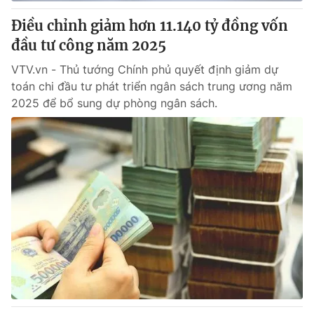
Điều chỉnh giảm hơn 11.140 tỷ đồng vốn
® Cấm sao chép dưới mọi hình thức nếu không có sự chấp
đầu tư công năm 2025
thuận bằng văn bản. Ghi rõ nguồn VTV.vn khi phát hành lại
thông tin từ website này.
VTV.vn - Thủ tướng Chính phủ quyết định giảm dự
toán chi đầu tư phát triển ngân sách trung ương năm
2025 để bổ sung dự phòng ngân sách.