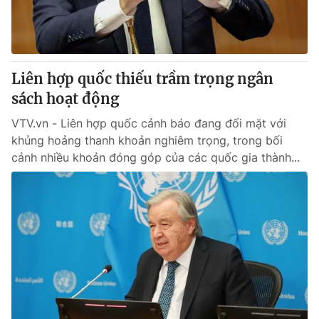
Thị trường 24h
Tấm lòng Việt
VTV4
Vươn mình bằng AI
Liên hợp quốc thiếu trầm trọng ngân
VTV9
VTV8
sách hoạt động
VTV.vn - Liên hợp quốc cảnh báo đang đối mặt với
Liên hệ tòa soạn
English
khủng hoảng thanh khoản nghiêm trọng, trong bối
cảnh nhiều khoản đóng góp của các quốc gia thành...
THỜI BÁO VTV
Theo dõi báo trên
Cơ quan chủ quản:
Đài Truyền hình Việt Nam
Cơ quan báo chí:
Thời báo VTV