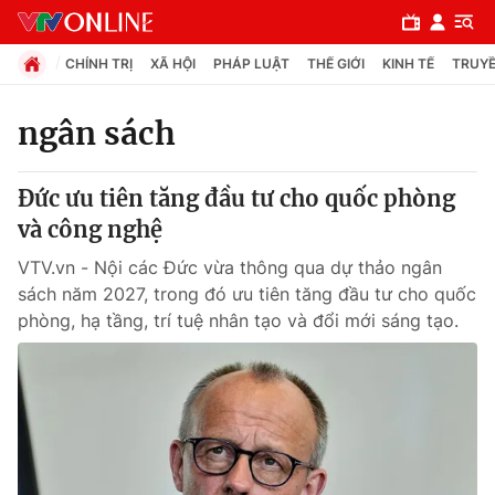
CHÍNH TRỊ
XÃ HỘI
PHÁP LUẬT
THẾ GIỚI
KINH TẾ
TRUYỀ
ngân sách
Chuyên mục
Đức ưu tiên tăng đầu tư cho quốc phòng
Chính trị
và công nghệ
VTV.vn - Nội các Đức vừa thông qua dự thảo ngân
Xã hội
sách năm 2027, trong đó ưu tiên tăng đầu tư cho quốc
phòng, hạ tầng, trí tuệ nhân tạo và đổi mới sáng tạo.
Pháp luật
Y tế
Thế giới