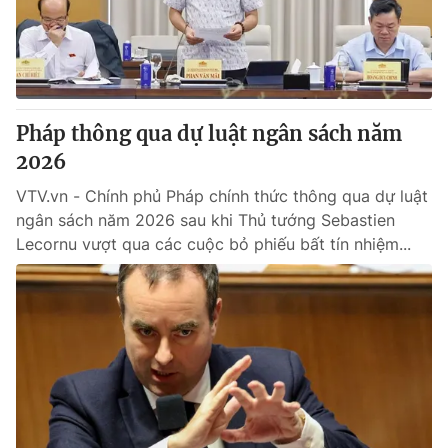
Giao lưu trực tuyến
Sản phẩm
Lịch phát sóng
Thị trường
Tư vấn
Pháp thông qua dự luật ngân sách năm
Chuyên mục khác
2026
Emagazine
Podcast
VTV.vn - Chính phủ Pháp chính thức thông qua dự luật
ngân sách năm 2026 sau khi Thủ tướng Sebastien
Photo
Infographic
Lecornu vượt qua các cuộc bỏ phiếu bất tín nhiệm...
Video
Shorts video
VTV Money
VTV Thể thao
VTV Sức khoẻ
Bất động sản