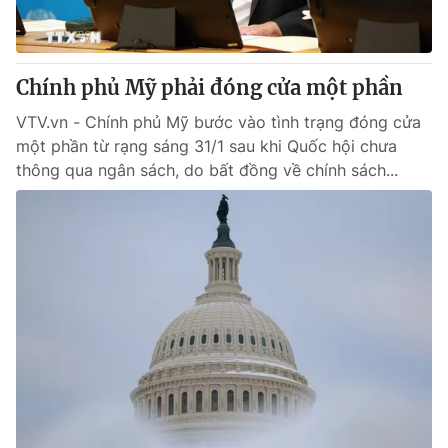
Giấy phép hoạt động báo in và báo điện tử số 483/GP-BTTTT
cấp ngày 29/12/2023
Tổng Biên tập:
Vũ Thanh Thủy
Chính phủ Mỹ phải đóng cửa một phần
Phó Tổng Biên tập:
Nguyễn Thị Mỹ Hạnh, Phạm Quốc Thắng,
Nguyễn Trọng Ninh
VTV.vn - Chính phủ Mỹ bước vào tình trạng đóng cửa
Tổng đài VTV:
024.38 355 931 - 024.38 355 932
một phần từ rạng sáng 31/1 sau khi Quốc hội chưa
Ðiện thoại Thời báo VTV:
024.66 897 897
thông qua ngân sách, do bất đồng về chính sách...
Email:
toasoan@vtv.vn
Liên hệ quảng cáo:
024-7300.7108