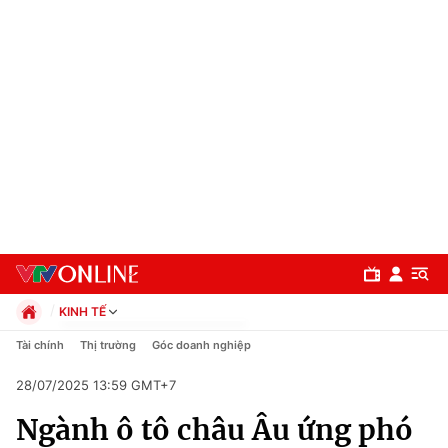
KINH TẾ
Chính trị
Tài chính
Thị trường
Góc doanh nghiệp
Xã hội
28/07/2025 13:59 GMT+7
Pháp luật
Chuyên mục
Kinh tế
Ngành ô tô châu Âu ứng phó
Thể thao