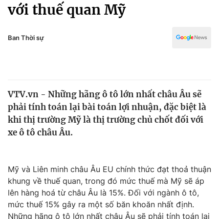
Chính trị
với thuế quan Mỹ
Truyền hình
Văn hóa - Giải trí
Xã hội
Y tế
Ban Thời sự
Đời sống
Pháp luật
Công nghệ
Giáo dục
Y tế
VTV.vn - Những hãng ô tô lớn nhất châu Âu sẽ
phải tính toán lại bài toán lợi nhuận, đặc biệt là
Thế giới
khi thị trường Mỹ là thị trường chủ chốt đối với
xe ô tô châu Âu.
Tin tức
Kinh tế
Thế giới đó đây
Tài chính
Mỹ và Liên minh châu Âu EU chính thức đạt thoả thuận
Dữ liệu và đời sống
Câu chuyện quốc tế
khung về thuế quan, trong đó mức thuế mà Mỹ sẽ áp
Thị trường
lên hàng hoá từ châu Âu là 15%. Đối với ngành ô tô,
Truyền hình
Góc doanh nghiệp
mức thuế 15% gây ra một số băn khoăn nhất định.
Những hãng ô tô lớn nhất châu Âu sẽ phải tính toán lại