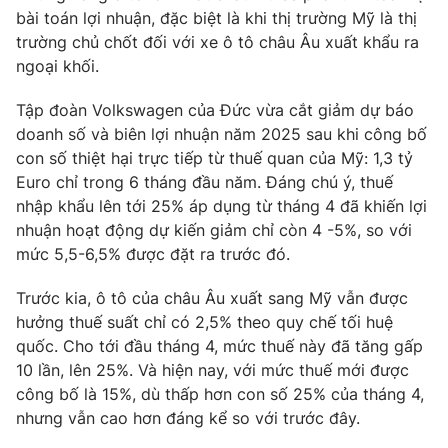
Phim VTV
bài toán lợi nhuận, đặc biệt là khi thị trường Mỹ là thị
Giải trí
trường chủ chốt đối với xe ô tô châu Âu xuất khẩu ra
Hậu trường
Điện ảnh
ngoại khối.
Đời sống
Nhân vật
Âm nhạc
Tập đoàn Volkswagen của Đức vừa cắt giảm dự báo
Du lịch
Khán giả
doanh số và biên lợi nhuận năm 2025 sau khi công bố
Giáo dục
Sao
con số thiệt hại trực tiếp từ thuế quan của Mỹ: 1,3 tỷ
Làm đẹp
Giải sao mai
Tuyển sinh
Euro chỉ trong 6 tháng đầu năm. Đáng chú ý, thuế
Công nghệ
Chất lượng cuộc sống
nhập khẩu lên tới 25% áp dụng từ tháng 4 đã khiến lợi
Học trực tuyến
nhuận hoạt động dự kiến giảm chỉ còn 4 -5%, so với
Hitech Công nghệ tương lai
Giao lưu trực tuyến
mức 5,5-6,5% được đặt ra trước đó.
Sản phẩm
Trước kia, ô tô của châu Âu xuất sang Mỹ vẫn được
Lịch phát sóng
Thị trường
hưởng thuế suất chỉ có 2,5% theo quy chế tối huệ
quốc. Cho tới đầu tháng 4, mức thuế này đã tăng gấp
Tư vấn
10 lần, lên 25%. Và hiện nay, với mức thuế mới được
Chuyên mục khác
công bố là 15%, dù thấp hơn con số 25% của tháng 4,
nhưng vẫn cao hơn đáng kể so với trước đây.
Emagazine
Podcast