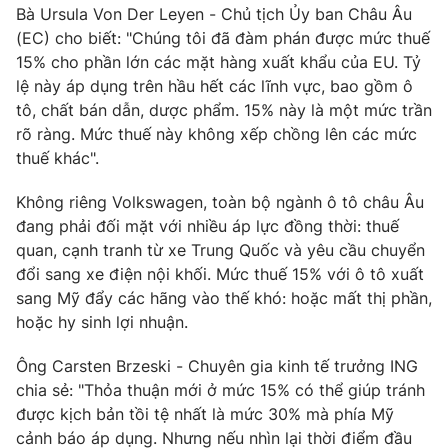
Bà Ursula Von Der Leyen - Chủ tịch Ủy ban Châu Âu
Photo
Infographic
(EC) cho biết: "Chúng tôi đã đàm phán được mức thuế
15% cho phần lớn các mặt hàng xuất khẩu của EU. Tỷ
lệ này áp dụng trên hầu hết các lĩnh vực, bao gồm ô
Video
Shorts video
tô, chất bán dẫn, dược phẩm. 15% này là một mức trần
rõ ràng. Mức thuế này không xếp chồng lên các mức
VTV Money
VTV Thể thao
thuế khác".
Không riêng Volkswagen, toàn bộ ngành ô tô châu Âu
VTV Sức khoẻ
Bất động sản
đang phải đối mặt với nhiều áp lực đồng thời: thuế
quan, cạnh tranh từ xe Trung Quốc và yêu cầu chuyển
Thị trường 24h
Tấm lòng Việt
đổi sang xe điện nội khối. Mức thuế 15% với ô tô xuất
sang Mỹ đẩy các hãng vào thế khó: hoặc mất thị phần,
VTV4
hoặc hy sinh lợi nhuận.
Vươn mình bằng AI
Ông Carsten Brzeski - Chuyên gia kinh tế trưởng ING
VTV9
VTV8
chia sẻ: "Thỏa thuận mới ở mức 15% có thể giúp tránh
được kịch bản tồi tệ nhất là mức 30% mà phía Mỹ
Liên hệ tòa soạn
cảnh báo áp dụng. Nhưng nếu nhìn lại thời điểm đầu
English