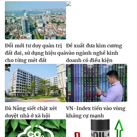
Đổi mới tư duy quản trị
Đề xuất đưa kim cương
đất đai, sử dụng hiệu quả
vào ngành nghề kinh
cho từng mét đất
doanh có điều kiện
Đà Nẵng siết chặt xét
VN-Index tiến vào vùng
duyệt nhà ở xã hội
kháng cự mạnh