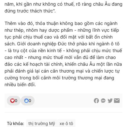
năm, khi gần như không có thuế, rõ ràng châu Âu đang
đứng trước thách thức".
Thêm vào đó, thỏa thuận không bao gồm các ngành
THỜI BÁO VTV
như thép, nhôm hay dược phẩm - những lĩnh vực tiếp
tục phải chịu thuế cao và đối mặt với bất ổn chính
sách. Giới doanh nghiệp Đức thở phào khi ngành ô tô
- là trụ cột của nền kinh tế - không phải chịu mức thuế
Theo dõi báo trên
cao nhất - nhưng mức thuế mới vẫn đủ để làm chao
đảo các kế hoạch tài chính, khiến châu Âu một lần nữa
phải đánh giá lại cán cân thương mại và chiến lược tự
Cơ quan chủ quản:
Đài Truyền hình Việt Nam
cường trong bối cảnh môi trường thương mại đang
Cơ quan báo chí:
Thời báo VTV
nhiều biến đổi.
Giấy phép hoạt động báo in và báo điện tử số 483/GP-BTTTT
cấp ngày 29/12/2023
Tổng Biên tập:
0
0
Vũ Thanh Thủy
Phó Tổng Biên tập:
Nguyễn Thị Mỹ Hạnh, Phạm Quốc Thắng,
Nguyễn Trọng Ninh
Tổng đài VTV:
024.38 355 931 - 024.38 355 932
Từ khóa:
thị trường Mỹ
xe ô tô