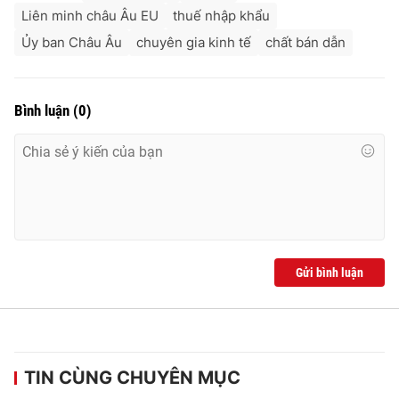
Ðiện thoại Thời báo VTV:
024.66 897 897
Liên minh châu Âu EU
thuế nhập khẩu
Email:
toasoan@vtv.vn
Ủy ban Châu Âu
chuyên gia kinh tế
chất bán dẫn
Liên hệ quảng cáo:
024-7300.7108
Bình luận
(
0
)
Gửi bình luận
® Cấm sao chép dưới mọi hình thức nếu không có sự chấp
thuận bằng văn bản. Ghi rõ nguồn VTV.vn khi phát hành lại
thông tin từ website này.
TIN CÙNG CHUYÊN MỤC