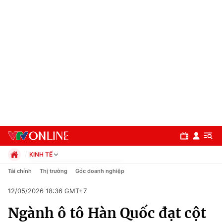
KINH TẾ
Chính trị
Tài chính
Thị trường
Góc doanh nghiệp
Xã hội
12/05/2026 18:36 GMT+7
Pháp luật
Chuyên mục
Kinh tế
Ngành ô tô Hàn Quốc đạt cột
Thể thao