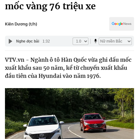
Chính trị
mốc vàng 76 triệu xe
Truyền hình
Văn hóa - Giải trí
Xã hội
Y tế
Kiên Dương (t/h)
Đời sống
Pháp luật
Công nghệ
Nghe đọc bài
1:32
Giáo dục
Y tế
VTV.vn - Ngành ô tô Hàn Quốc vừa ghi dấu mốc
xuất khẩu sau 50 năm, kể từ chuyến xuất khẩu
Thế giới
đầu tiên của Hyundai vào năm 1976.
Tin tức
Kinh tế
Thế giới đó đây
Tài chính
Dữ liệu và đời sống
Câu chuyện quốc tế
Thị trường
Truyền hình
Góc doanh nghiệp