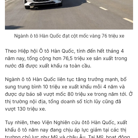
Phim VTV
Giải trí
Hậu trường
Điện ảnh
Đời sống
Nhân vật
Âm nhạc
Ngành ô tô Hàn Quốc đạt cột mốc vàng 76 triệu xe
Du lịch
Khán giả
Giáo dục
Sao
Làm đẹp
Theo Hiệp hội Ô tô Hàn Quốc, tính đến hết tháng 4
Giải sao mai
Tuyển sinh
năm nay, tổng cộng hơn 76,5 triệu xe sản xuất trong
Công nghệ
Chất lượng cuộc sống
nước đã được xuất khẩu ra toàn cầu.
Học trực tuyến
Hitech Công nghệ tương lai
Giao lưu trực tuyến
Ngành ô tô Hàn Quốc liên tục tăng trưởng mạnh, bổ
Sản phẩm
sung trung bình 10 triệu xe xuất khẩu mỗi 4 năm và
được dự báo sẽ vượt mốc 80 triệu xe trong năm tới. Ở
Lịch phát sóng
Thị trường
thị trường nội địa, tổng doanh số tích lũy cũng đã
vượt 130 triệu xe.
Tư vấn
Chuyên mục khác
Tuy nhiên, theo Viện Nghiên cứu ôtô Hàn Quốc, xuất
khẩu ô tô năm nay đang chịu áp lực giảm tại các thị
Emagazine
Podcast
trường chủ lực như Mỹ và châu Âu. Tại Mỹ, hoạt động