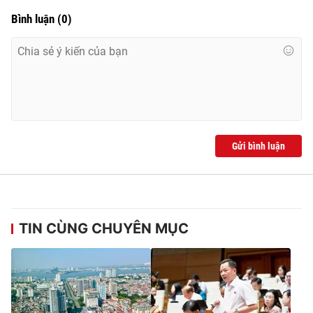
Bình luận
(
0
)
Gửi bình luận
TIN CÙNG CHUYÊN MỤC