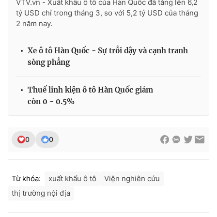
VTV.vn - Xuất khẩu ô tô của Hàn Quốc đã tăng lên 6,2
Ðiện thoại Thời báo VTV:
024.66 897 897
tỷ USD chỉ trong tháng 3, so với 5,2 tỷ USD của tháng
Email:
toasoan@vtv.vn
2 năm nay.
Liên hệ quảng cáo:
024-7300.7108
Xe ô tô Hàn Quốc - Sự trỗi dậy và cạnh tranh
sòng phẳng
Thuế linh kiện ô tô Hàn Quốc giảm
còn 0 - 0.5%
0
0
® Cấm sao chép dưới mọi hình thức nếu không có sự chấp
Từ khóa:
xuất khẩu ô tô
Viện nghiên cứu
thuận bằng văn bản. Ghi rõ nguồn VTV.vn khi phát hành lại
thông tin từ website này.
thị trường nội địa