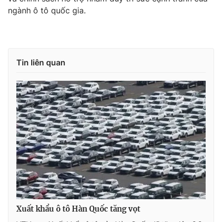
ngành ô tô quốc gia.
THỜI BÁO VTV
Tin liên quan
Theo dõi báo trên
Cơ quan chủ quản:
Đài Truyền hình Việt Nam
Cơ quan báo chí:
Thời báo VTV
Giấy phép hoạt động báo in và báo điện tử số 483/GP-BTTTT
cấp ngày 29/12/2023
Tổng Biên tập:
Vũ Thanh Thủy
Phó Tổng Biên tập:
Nguyễn Thị Mỹ Hạnh, Phạm Quốc Thắng,
Nguyễn Trọng Ninh
Xuất khẩu ô tô Hàn Quốc tăng vọt
Tổng đài VTV:
024.38 355 931 - 024.38 355 932