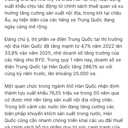
xuất khẩu chịu tác động từ chính sách thuế quan và xu
Photo
Infographic
hướng tăng cường sản xuất nội địa, trong khi tại châu
Âu, sự hiện diện của các hãng xe Trung Quốc đang
Video
Shorts video
ngày càng mở rộng.
Đáng chú ý, thị phần xe điện Trung Quốc tại thị trường
VTV Money
VTV Thể thao
nội địa Hàn Quốc đã tăng mạnh từ 4,7% năm 2022 lên
33,9% vào năm 2025, nhờ doanh số tăng trưởng của
VTV Sức khoẻ
Bất động sản
các hãng như BYD. Trong quý 1 năm nay, doanh số xe
điện Trung Quốc tại Hàn Quốc tăng 286,1% so với
cùng kỳ năm trước, lên khoảng 25.000 xe.
Thị trường 24h
Tấm lòng Việt
Một quan chức trong ngành ôtô Hàn Quốc nhận định
VTV4
Vươn mình bằng AI
thành tựu xuất khẩu 76,55 triệu xe trong 50 năm qua
có được nhờ nền tảng sản xuất nội địa vững chắc.
Trong bối cảnh các nước lớn đang tăng cường các
VTV9
VTV8
biện pháp khuyến khích sản xuất trong nước, Hàn
Quốc cũng cần nhanh chóng triển khai các ưu đãi thuế
Liên hệ tòa soạn
English
và chính sách hỗ trợ nhằm duy trì sức cạnh tranh của