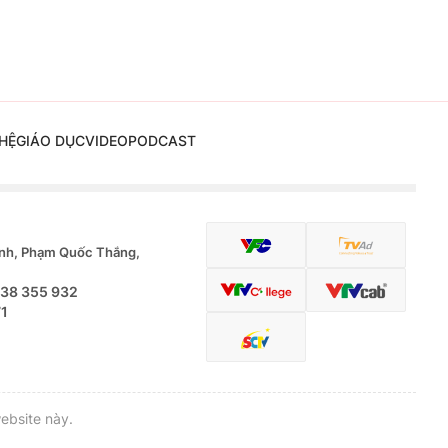
HỆ
GIÁO DỤC
VIDEO
PODCAST
nh, Phạm Quốc Thắng,
.38 355 932
71
ebsite này.