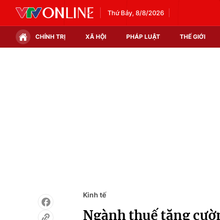
Thứ Bảy, 8/8/2026
CHÍNH TRỊ
XÃ HỘI
PHÁP LUẬT
THẾ GIỚI
Chính trị
Xã hội
Thế giới
Kinh tế
Tin tức
Tài chính
Thế giới đó đây
Thị trường
Câu chuyện quốc tế
Góc doanh nghiệp
Dữ liệu và đời sống
Kinh tế
Ngành thuế tăng cườn