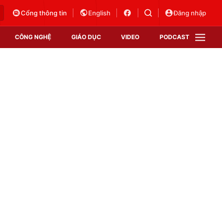
Cổng thông tin
English
Đăng nhập
CÔNG NGHỆ
GIÁO DỤC
VIDEO
PODCAST
VTV Money
VTV Thể thao
VTV Sức khoẻ
Bất động sản
Thị trường 24h
Tấm lòng Việt
Vươn mình bằng AI
VTV4
VTV8
VTV9
Lịch phát sóng
Giao lưu trực tuyến
Sự kiện