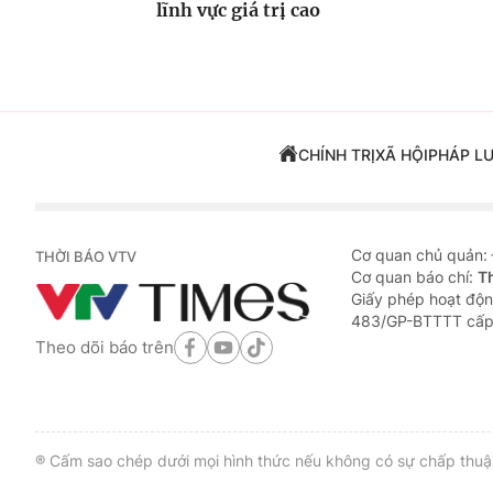
lĩnh vực giá trị cao
CHÍNH TRỊ
XÃ HỘI
PHÁP L
Cơ quan chủ quản:
THỜI BÁO VTV
Cơ quan báo chí:
T
Giấy phép hoạt độn
483/GP-BTTTT cấp
Theo dõi báo trên
® Cấm sao chép dưới mọi hình thức nếu không có sự chấp thuận 