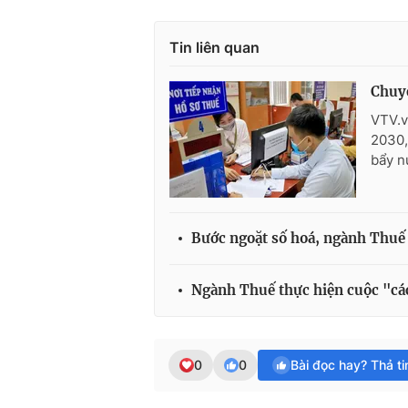
Tin liên quan
Chuyể
VTV.v
2030,
bẩy n
Bước ngoặt số hoá, ngành Thuế
Ngành Thuế thực hiện cuộc "cá
0
0
Bài đọc hay? Thả t