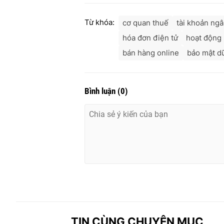
Từ khóa:
cơ quan thuế
tài khoản ng
hóa đơn điện tử
hoạt động
bán hàng online
bảo mật dữ
Bình luận
(
0
)
TIN CÙNG CHUYÊN MỤC