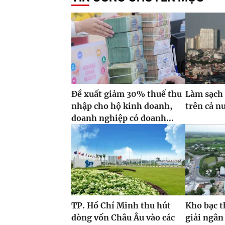
Đề xuất giảm 30% thuế thu
Làm sạch 
nhập cho hộ kinh doanh,
trên cả n
doanh nghiệp có doanh...
TP. Hồ Chí Minh thu hút
Kho bạc t
dòng vốn Châu Âu vào các
giải ngân