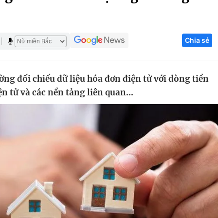
Góc ảnh
Chia sẻ
Giáo dục
Công nghệ
Tuyển sinh
Hitech Công ng
ng đối chiếu dữ liệu hóa đơn điện tử với dòng tiền
Học trực tuyến
Sản phẩm
n tử và các nền tảng liên quan...
g
Thị trường
Tư vấn