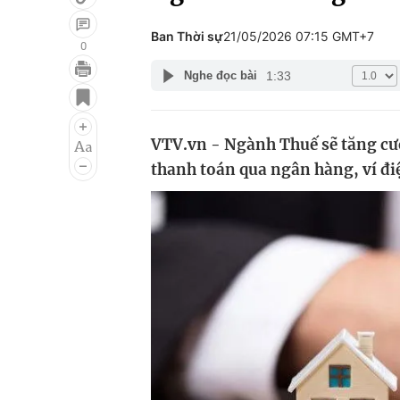
Ban Thời sự
21/05/2026 07:15 GMT+7
0
1:33
Nghe đọc bài
Giải trí
Đời sống
Điện ảnh
Du lịch
VTV.vn - Ngành Thuế sẽ tăng cườ
Âm nhạc
Làm đẹp
thanh toán qua ngân hàng, ví điệ
Sao
Chất lượng cuộc sốn