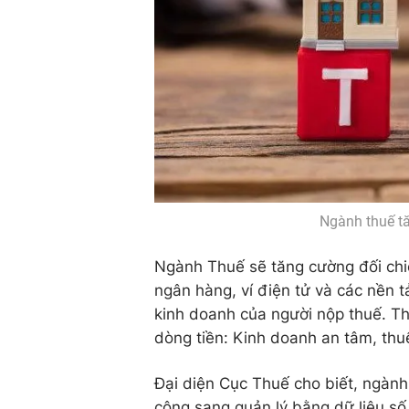
Ngành thuế tă
Ngành Thuế sẽ tăng cường đối chiế
ngân hàng, ví điện tử và các nền 
kinh doanh của người nộp thuế. Thô
dòng tiền: Kinh doanh an tâm, th
Đại diện Cục Thuế cho biết, ngàn
công sang quản lý bằng dữ liệu số.