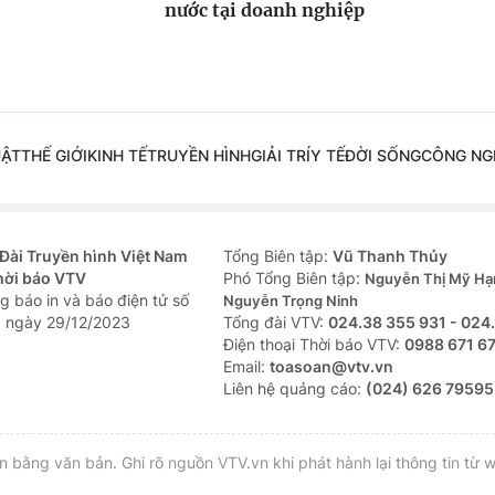
nước tại doanh nghiệp
UẬT
THẾ GIỚI
KINH TẾ
TRUYỀN HÌNH
GIẢI TRÍ
Y TẾ
ĐỜI SỐNG
CÔNG NG
Đài Truyền hình Việt Nam
Tổng Biên tập:
Vũ Thanh Thủy
hời báo VTV
Phó Tổng Biên tập:
Nguyễn Thị Mỹ Hạ
g báo in và báo điện tử số
Nguyễn Trọng Ninh
 ngày 29/12/2023
Tổng đài VTV:
024.38 355 931 - 024
Ðiện thoại Thời báo VTV:
0988 671 6
Email:
toasoan@vtv.vn
Liên hệ quảng cáo:
(024) 626 79595
bằng văn bản. Ghi rõ nguồn VTV.vn khi phát hành lại thông tin từ w