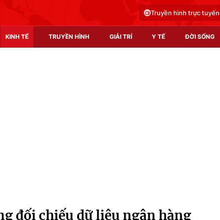
Truyền hình trực tuyến
KINH TẾ
TRUYỀN HÌNH
GIẢI TRÍ
Y TẾ
ĐỜI SỐNG
Pháp luật
Y tế
Truyền hình
Multimedia
Phim VTV
Video
Hậu trường
Shorts video
Nhân vật
Podcast
Khán giả
EMagazine
Giải sao mai
Photo
g đối chiếu dữ liệu ngân hàng
Infographic