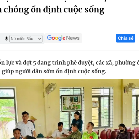
 chóng ổn định cuộc sống
Góc ảnh
Giáo dục
Công nghệ
Chia sẻ
Tuyển sinh
Hitech Công ng
Học trực tuyến
Sản phẩm
 lực và đợt 5 đang trình phê duyệt, các xã, phường 
g
Thị trường
, giúp người dân sớm ổn định cuộc sống.
Tư vấn