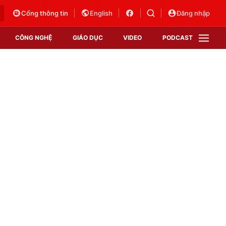
Cổng thông tin
English
Đăng nhập
CÔNG NGHỆ
GIÁO DỤC
VIDEO
PODCAST
VTV Money
VTV Thể thao
VTV Sức khoẻ
Bất động sản
Thị trường 24h
Tấm lòng Việt
Vươn mình bằng AI
VTV4
VTV8
VTV9
Lịch phát sóng
Giao lưu trực tuyến
Sự kiện