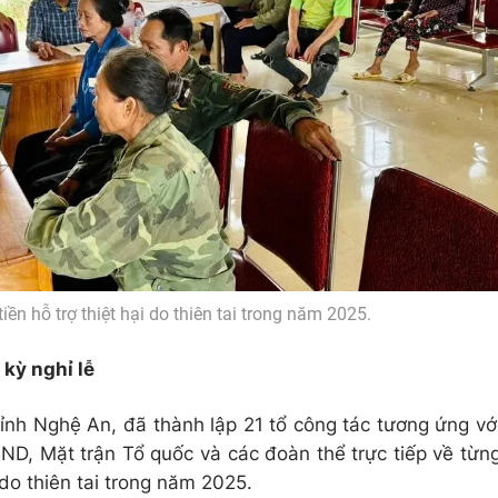
iền hỗ trợ thiệt hại do thiên tai trong năm 2025.
 kỳ nghỉ lễ
ỉnh Nghệ An, đã thành lập 21 tổ công tác tương ứng vớ
ND, Mặt trận Tổ quốc và các đoàn thể trực tiếp về từn
i do thiên tai trong năm 2025.