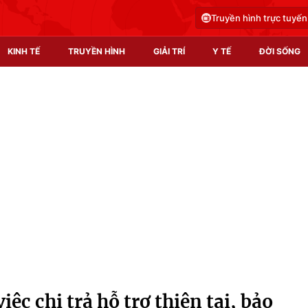
Truyền hình trực tuyến
KINH TẾ
TRUYỀN HÌNH
GIẢI TRÍ
Y TẾ
ĐỜI SỐNG
Pháp luật
Y tế
Truyền hình
Multimedia
Phim VTV
Video
Hậu trường
Shorts video
Nhân vật
Podcast
Khán giả
EMagazine
Giải sao mai
Photo
ệc chi trả hỗ trợ thiên tai, bảo
Infographic