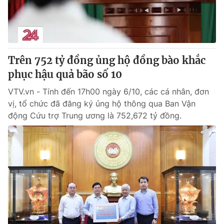
® Cấm sao chép dưới mọi hình thức nếu không có sự chấp
thuận bằng văn bản. Ghi rõ nguồn VTV.vn khi phát hành lại
thông tin từ website này.
Trên 752 tỷ đồng ủng hộ đồng bào khắc
phục hậu quả bão số 10
VTV.vn - Tính đến 17h00 ngày 6/10, các cá nhân, đơn
vị, tổ chức đã đăng ký ủng hộ thông qua Ban Vận
động Cứu trợ Trung ương là 752,672 tỷ đồng.