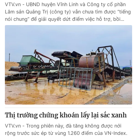
VTV.vn - UBND huyện Vĩnh Linh và Công ty cổ phần
Lâm sản Quảng Trị (công ty) vẫn chưa tìm được “tiếng
nói chung” để giải quyết dứt điểm việc hỗ trợ, bồi...
Thị trường chứng khoán lấy lại sắc xanh
VTV.vn - Trong phiên này, đà tăng không được nới
rộng trước sức ép từ vùng 1.260 điểm của VN-Index.