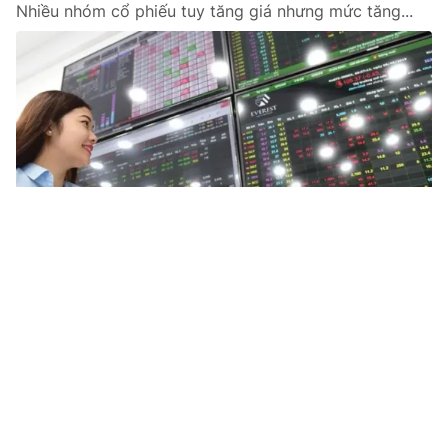
Nhiều nhóm cổ phiếu tuy tăng giá nhưng mức tăng...
Tin mới
Video
Live
Emagazine
Trang chủ
Tuổi trẻ Quảng Bình ủng hộ đồng bào các
địa phương bị ảnh hưởng bởi bão số 3
VTV.vn - Tuổi trẻ Quảng Bình chung tay, huy động sức
mạnh tuổi trẻ ủng hộ đồng bào các tỉnh phía Bắc bị
ảnh hưởng bởi cơn bão số 3.