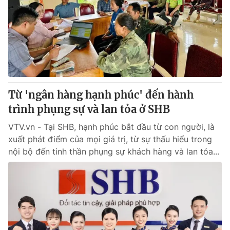
Tin tức
Kinh tế
Thế giới đó đây
Tài chính
Dữ liệu và đời sống
Câu chuyện quốc tế
Thị trường
Truyền hình
Góc doanh nghiệp
Từ 'ngân hàng hạnh phúc' đến hành
Phim VTV
trình phụng sự và lan tỏa ở SHB
Giải trí
Hậu trường
VTV.vn - Tại SHB, hạnh phúc bắt đầu từ con người, là
Điện ảnh
xuất phát điểm của mọi giá trị, từ sự thấu hiểu trong
Đời sống
Nhân vật
nội bộ đến tinh thần phụng sự khách hàng và lan tỏa...
Âm nhạc
Du lịch
Khán giả
Giáo dục
Sao
Làm đẹp
Giải sao mai
Tuyển sinh
Công nghệ
Chất lượng cuộc sống
Học trực tuyến
Hitech Công nghệ tương lai