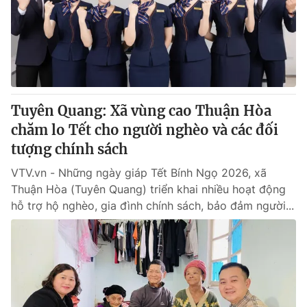
Giao lưu trực tuyến
Sản phẩm
Lịch phát sóng
Thị trường
Tư vấn
Chuyên mục khác
Tuyên Quang: Xã vùng cao Thuận Hòa
Emagazine
Podcast
chăm lo Tết cho người nghèo và các đối
tượng chính sách
Photo
Infographic
VTV.vn - Những ngày giáp Tết Bính Ngọ 2026, xã
Thuận Hòa (Tuyên Quang) triển khai nhiều hoạt động
Video
Shorts video
hỗ trợ hộ nghèo, gia đình chính sách, bảo đảm người...
VTV Money
VTV Thể thao
VTV Sức khoẻ
Bất động sản