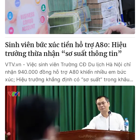
Giấy phép hoạt động báo in và báo điện tử số 483/GP-BTTTT
cấp ngày 29/12/2023
Tổng Biên tập:
Vũ Thanh Thủy
Phó Tổng Biên tập:
Nguyễn Thị Mỹ Hạnh, Phạm Quốc Thắng,
Nguyễn Trọng Ninh
Tổng đài VTV:
Sinh viên bức xúc tiền hỗ trợ A80: Hiệu
024.38 355 931 - 024.38 355 932
Ðiện thoại Thời báo VTV:
trưởng thừa nhận “sơ suất thông tin”
024.66 897 897
Email:
toasoan@vtv.vn
VTV.vn - Việc sinh viên Trường CĐ Du lịch Hà Nội chỉ
Liên hệ quảng cáo:
024-7300.7108
nhận 940.000 đồng hỗ trợ A80 khiến nhiều em bức
xúc; Hiệu trưởng khẳng định có “sơ suất” trong khâu...