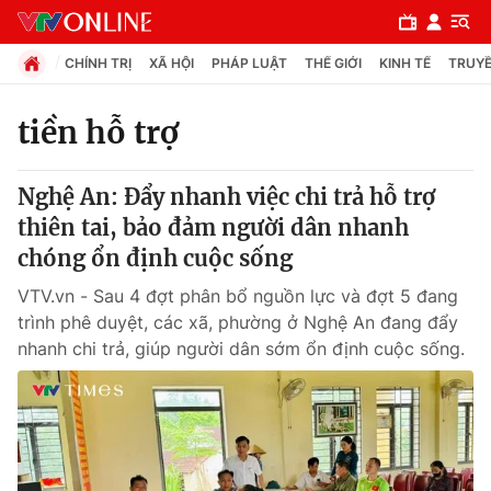
CHÍNH TRỊ
XÃ HỘI
PHÁP LUẬT
THẾ GIỚI
KINH TẾ
TRUYỀ
tiền hỗ trợ
Chuyên mục
Nghệ An: Đẩy nhanh việc chi trả hỗ trợ
Chính trị
thiên tai, bảo đảm người dân nhanh
chóng ổn định cuộc sống
Xã hội
VTV.vn - Sau 4 đợt phân bổ nguồn lực và đợt 5 đang
trình phê duyệt, các xã, phường ở Nghệ An đang đẩy
Pháp luật
nhanh chi trả, giúp người dân sớm ổn định cuộc sống.
Y tế
Thế giới