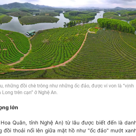
u, những đồi chè trông như những ốc đảo, được ví von là “vịnh
 Long trên cạn” ở Nghệ An.
ọng lớn
Hoa Quân, tỉnh Nghệ An) từ lâu được biết đến là dan
 đồi thoải nổi lên giữa mặt hồ như "ốc đảo" mướt xan