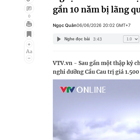
gần 10 năm bị lãng q
0
Ngọc Quân
06/06/2026 20:02 GMT+7
Giải trí
Đời sống
3:43
Nghe đọc bài
Điện ảnh
Du lịch
Âm nhạc
Làm đẹp
VTV.vn - Sau gần một thập kỷ ch
Sao
Chất lượng cuộc sốn
nghỉ dưỡng Cầu Cau trị giá 1.500