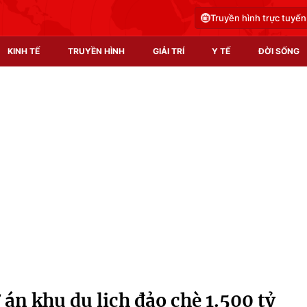
Truyền hình trực tuyến
KINH TẾ
TRUYỀN HÌNH
GIẢI TRÍ
Y TẾ
ĐỜI SỐNG
Pháp luật
Y tế
Truyền hình
Multimedia
Phim VTV
Video
Hậu trường
Shorts video
Nhân vật
Podcast
Khán giả
EMagazine
Giải sao mai
Photo
án khu du lịch đảo chè 1.500 tỷ
Infographic