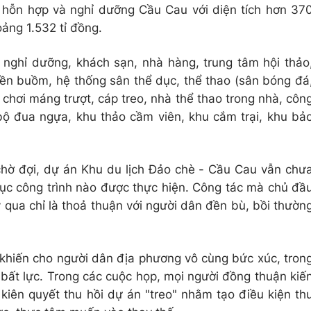
ụ hỗn hợp và nghỉ dưỡng Cầu Cau với diện tích hơn 37
ảng 1.532 tỉ đồng.
 nghỉ dưỡng, khách sạn, nhà hàng, trung tâm hội thảo
yền buồm, hệ thống sân thể dục, thể thao (sân bóng đá
ò chơi máng trượt, cáp treo, nhà thể thao trong nhà, côn
bộ đua ngựa, khu thảo cầm viên, khu cắm trại, khu bả
hờ đợi, dự án Khu du lịch Đảo chè - Cầu Cau vẫn chư
mục công trình nào được thực hiện. Công tác mà chủ đầ
 qua chỉ là thoả thuận với người dân đền bù, bồi thườn
 khiến cho người dân địa phương vô cùng bức xúc, tron
 bất lực. Trong các cuộc họp, mọi người đồng thuận kiế
kiên quyết thu hồi dự án "treo" nhằm tạo điều kiện th