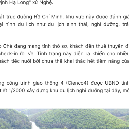
vịnh Hạ Long" xứ Nghệ.
m sát trục đường Hồ Chí Minh, khu vực này được đánh gi
i hình du lịch như du lịch sinh thái, nghỉ dưỡng, trả
ảo Chè đang mang tính thô sơ, khách đến thuê thuyền đ
heck-in rồi về. Tình trạng này diễn ra khiến cho nhiề
ách tiếc nuối bởi chưa thể khai thác hết tiềm năng củ
g công trình giao thông 4 (Cienco4) được UBND tỉn
iết 1/2000 xây dựng khu du lịch nghỉ dưỡng tại đây, m