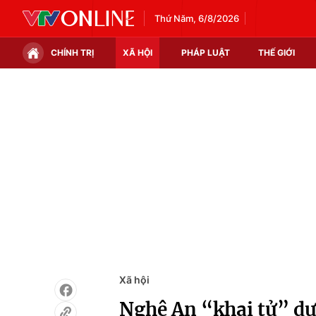
Thứ Năm, 6/8/2026
CHÍNH TRỊ
XÃ HỘI
PHÁP LUẬT
THẾ GIỚI
Chính trị
Xã hội
Thế giới
Kinh tế
Tin tức
Tài chính
Thế giới đó đây
Thị trường
Câu chuyện quốc tế
Góc doanh nghiệp
Dữ liệu và đời sống
Xã hội
Nghệ An “khai tử” dự 