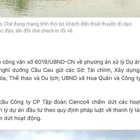
ảo Chè đang mang tính thô sơ, khách đến thuê thuyền đi dạo
 đảo, lên đồi chè check-in rồi về.
ó công văn số 6019/UBND-CN về phương án xử lý Dự á
 nghỉ dưỡng Cầu Cau gửi các Sở: Tài chính, Xây dựng
óa, Thể thao và Du lịch; UBND xã Hoa Quân và Công t
cầu Công ty CP Tập đoàn Cienco4 chấm dứt các hoạ
 lý dự án đầu tư theo quy định pháp luật về thanh lý tà
m dứt hoạt động.