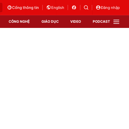
Cổng thông tin
English
Đăng nhập
CÔNG NGHỆ
GIÁO DỤC
VIDEO
PODCAST
VTV Money
VTV Thể thao
VTV Sức khoẻ
Bất động sản
Thị trường 24h
Tấm lòng Việt
Vươn mình bằng AI
VTV4
VTV8
VTV9
Lịch phát sóng
Giao lưu trực tuyến
Sự kiện