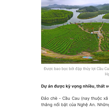
Được bao bọc bởi đập thủy lợi Cầu Ca
Hạ
Dự án được kỳ vọng nhiều, thất v
Đảo chè - Cầu Cau (nay thuộc xã 
thắng nổi bật của Nghệ An. Những