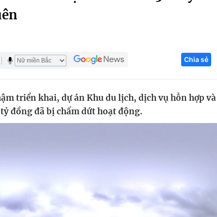
uên
Góc ảnh
Giáo dục
Công nghệ
Chia sẻ
Tuyển sinh
Hitech Công ng
Học trực tuyến
Sản phẩm
ậm triển khai, dự án Khu du lịch, dịch vụ hỗn hợp và
g
Thị trường
 tỷ đồng đã bị chấm dứt hoạt động.
Tư vấn