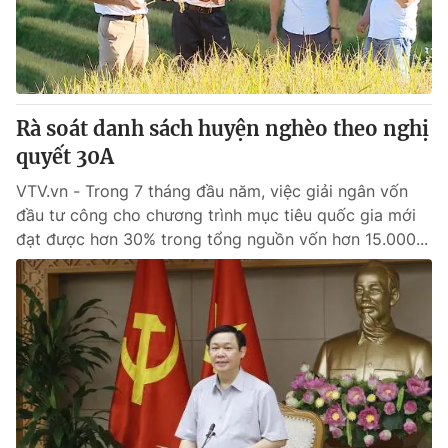
Tin tức
Kinh tế
Thế giới đó đây
Tài chính
Dữ liệu và đời sống
Câu chuyện quốc tế
Thị trường
Rà soát danh sách huyện nghèo theo nghị
quyết 30A
Truyền hình
Góc doanh nghiệp
VTV.vn - Trong 7 tháng đầu năm, việc giải ngân vốn
Phim VTV
Giải trí
đầu tư công cho chương trình mục tiêu quốc gia mới
Hậu trường
đạt được hơn 30% trong tổng nguồn vốn hơn 15.000...
Điện ảnh
Đời sống
Nhân vật
Âm nhạc
Du lịch
Khán giả
Giáo dục
Sao
Làm đẹp
Giải sao mai
Tuyển sinh
Công nghệ
Chất lượng cuộc sống
Học trực tuyến
Hitech Công nghệ tương lai