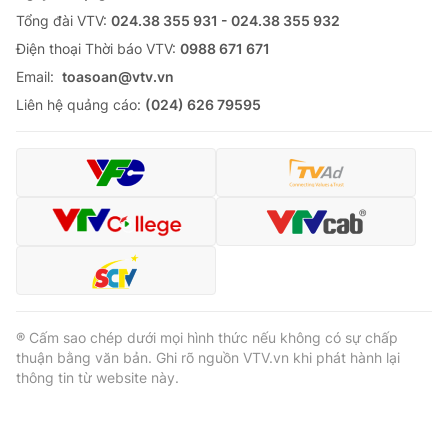
Tổng đài VTV:
024.38 355 931 - 024.38 355 932
Cơ quan báo chí:
Thời báo VTV
Ðiện thoại Thời báo VTV:
0988 671 671
Giấy phép hoạt động báo in và báo điện tử số 483/GP-BTTTT
cấp ngày 29/12/2023
Email:
toasoan@vtv.vn
Tổng Biên tập:
Vũ Thanh Thủy
Liên hệ quảng cáo:
(024) 626 79595
Phó Tổng Biên tập:
Nguyễn Thị Mỹ Hạnh, Phạm Quốc Thắng,
Nguyễn Trọng Ninh
Tổng đài VTV:
024.38 355 931 - 024.38 355 932
Ðiện thoại Thời báo VTV:
024.66 897 897
Email:
toasoan@vtv.vn
Liên hệ quảng cáo:
024-7300.7108
® Cấm sao chép dưới mọi hình thức nếu không có sự chấp
thuận bằng văn bản. Ghi rõ nguồn VTV.vn khi phát hành lại
thông tin từ website này.