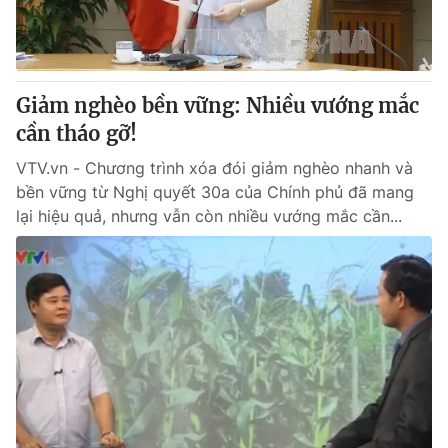
Giao lưu trực tuyến
Sản phẩm
Lịch phát sóng
Thị trường
Tư vấn
Giảm nghèo bền vững: Nhiều vướng mắc
cần tháo gỡ!
Chuyên mục khác
Emagazine
VTV.vn - Chương trình xóa đói giảm nghèo nhanh và
Podcast
bền vững từ Nghị quyết 30a của Chính phủ đã mang
lại hiệu quả, nhưng vẫn còn nhiều vướng mắc cần...
Photo
Infographic
Video
Shorts video
VTV Money
VTV Thể thao
VTV Sức khoẻ
Bất động sản