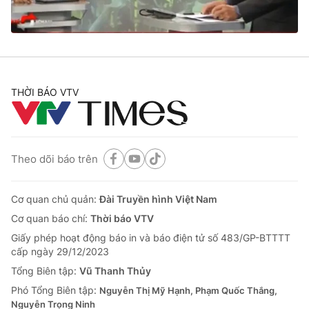
Thị trường 24h
Tấm lòng Việt
VTV4
Vươn mình bằng AI
VTV9
VTV8
THỜI BÁO VTV
Liên hệ tòa soạn
English
Theo dõi báo trên
Cơ quan chủ quản:
Đài Truyền hình Việt Nam
THỜI BÁO VTV
Cơ quan báo chí:
Thời báo VTV
Giấy phép hoạt động báo in và báo điện tử số 483/GP-BTTTT
cấp ngày 29/12/2023
Theo dõi báo trên
Tổng Biên tập:
Vũ Thanh Thủy
Phó Tổng Biên tập:
Nguyễn Thị Mỹ Hạnh, Phạm Quốc Thắng,
Nguyễn Trọng Ninh
Cơ quan chủ quản:
Đài Truyền hình Việt Nam