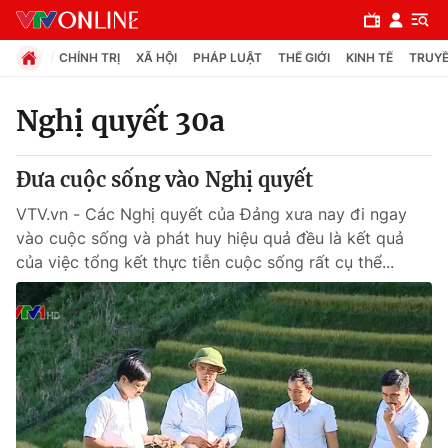
CHÍNH TRỊ
XÃ HỘI
PHÁP LUẬT
THẾ GIỚI
KINH TẾ
TRUYỀ
Nghị quyết 30a
Chuyên mục
Đưa cuộc sống vào Nghị quyết
Chính trị
VTV.vn - Các Nghị quyết của Đảng xưa nay đi ngay
vào cuộc sống và phát huy hiệu quả đều là kết quả
Xã hội
của việc tổng kết thực tiễn cuộc sống rất cụ thể...
Pháp luật
Y tế
Thế giới