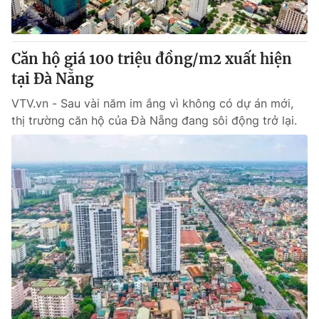
Thị trường 24h
Tấm lòng Việt
VTV4
Vươn mình bằng AI
Căn hộ giá 100 triệu đồng/m2 xuất hiện
tại Đà Nẵng
VTV9
VTV8
VTV.vn - Sau vài năm im ắng vì không có dự án mới,
thị trường căn hộ của Đà Nẵng đang sôi động trở lại.
Liên hệ tòa soạn
English
THỜI BÁO VTV
Theo dõi báo trên
Cơ quan chủ quản:
Đài Truyền hình Việt Nam
Cơ quan báo chí:
Thời báo VTV