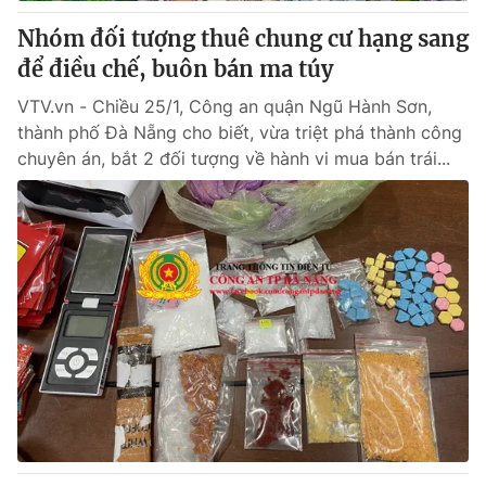
Giấy phép hoạt động báo in và báo điện tử số 483/GP-BTTTT
Nhóm đối tượng thuê chung cư hạng sang
cấp ngày 29/12/2023
để điều chế, buôn bán ma túy
Tổng Biên tập:
Vũ Thanh Thủy
Phó Tổng Biên tập:
Nguyễn Thị Mỹ Hạnh, Phạm Quốc Thắng,
VTV.vn - Chiều 25/1, Công an quận Ngũ Hành Sơn,
Nguyễn Trọng Ninh
thành phố Đà Nẵng cho biết, vừa triệt phá thành công
Tổng đài VTV:
024.38 355 931 - 024.38 355 932
chuyên án, bắt 2 đối tượng về hành vi mua bán trái...
Ðiện thoại Thời báo VTV:
024.66 897 897
Email:
toasoan@vtv.vn
Liên hệ quảng cáo:
024-7300.7108