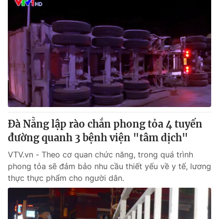
Đà Nẵng lập rào chắn phong tỏa 4 tuyến
đường quanh 3 bệnh viện "tâm dịch"
VTV.vn - Theo cơ quan chức năng, trong quá trình
phong tỏa sẽ đảm bảo nhu cầu thiết yếu về y tế, lương
thực thực phẩm cho người dân.