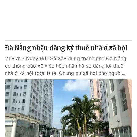
Tin tức
Kinh tế
Thế giới đó đây
Tài chính
Dữ liệu và đời sống
Câu chuyện quốc tế
Thị trường
Đà Nẵng nhận đăng ký thuê nhà ở xã hội
Truyền hình
Góc doanh nghiệp
VTV.vn - Ngày 9/6, Sở Xây dựng thành phố Đà Nẵng
Phim VTV
Giải trí
có thông báo về việc tiếp nhận hồ sơ đăng ký thuê
Hậu trường
nhà ở xã hội (đợt 1) tại Chung cư xã hội cho người...
Điện ảnh
Đời sống
Nhân vật
Âm nhạc
Du lịch
Khán giả
Giáo dục
Sao
Làm đẹp
Giải sao mai
Tuyển sinh
Công nghệ
Chất lượng cuộc sống
Học trực tuyến
Hitech Công nghệ tương lai