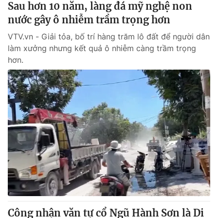
Sau hơn 10 năm, làng đá mỹ nghệ non
nước gây ô nhiễm trầm trọng hơn
® Cấm sao chép dưới mọi hình thức nếu không có sự chấp
VTV.vn - Giải tỏa, bố trí hàng trăm lô đất để người dân
thuận bằng văn bản. Ghi rõ nguồn VTV.vn khi phát hành lại
thông tin từ website này.
làm xưởng nhưng kết quả ô nhiễm càng trầm trọng
hơn.
Công nhận văn tự cổ Ngũ Hành Sơn là Di