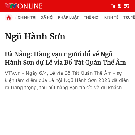
CHÍNH TRỊ
XÃ HỘI
PHÁP LUẬT
THẾ GIỚI
KINH TẾ
TRUYỀ
Ngũ Hành Sơn
Chuyên mục
Đà Nẵng: Hàng vạn người đổ về Ngũ
Chính trị
Hành Sơn dự Lễ vía Bồ Tát Quán Thế Âm
VTV.vn - Ngày 6/4, Lễ vía Bồ Tát Quán Thế Âm - sự
Xã hội
kiện tâm điểm của Lễ hội Ngũ Hành Sơn 2026 đã diễn
ra trang trọng, thu hút hàng vạn tín đồ và du khách...
Pháp luật
Y tế
Thế giới