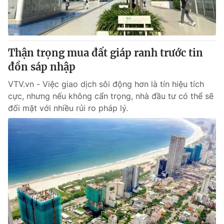
Giao lưu trực tuyến
Sản phẩm
Lịch phát sóng
Thị trường
Tư vấn
Thận trọng mua đất giáp ranh trước tin
đồn sáp nhập
Chuyên mục khác
Emagazine
VTV.vn - Việc giao dịch sôi động hơn là tín hiệu tích
Podcast
cực, nhưng nếu không cẩn trọng, nhà đầu tư có thể sẽ
đối mặt với nhiều rủi ro pháp lý.
Photo
Infographic
Video
Shorts video
VTV Money
VTV Thể thao
VTV Sức khoẻ
Bất động sản