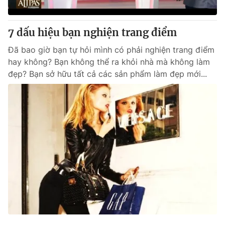
7 dấu hiệu bạn nghiện trang điểm
® Cấm sao chép dưới mọi hình thức nếu không có sự chấp
Đã bao giờ bạn tự hỏi mình có phải nghiện trang điểm
thuận bằng văn bản. Ghi rõ nguồn VTV.vn khi phát hành lại
hay không? Bạn không thể ra khỏi nhà mà không làm
thông tin từ website này.
đẹp? Bạn sở hữu tất cả các sản phẩm làm đẹp mới...