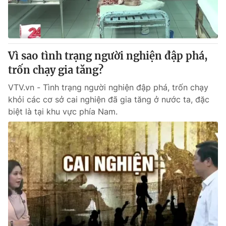
Thị trường 24h
Tấm lòng Việt
VTV4
Vươn mình bằng AI
Vì sao tình trạng người nghiện đập phá,
VTV9
VTV8
trốn chạy gia tăng?
VTV.vn - Tình trạng người nghiện đập phá, trốn chạy
Liên hệ tòa soạn
English
khỏi các cơ sở cai nghiện đã gia tăng ở nước ta, đặc
biệt là tại khu vực phía Nam.
THỜI BÁO VTV
Theo dõi báo trên
Cơ quan chủ quản:
Đài Truyền hình Việt Nam