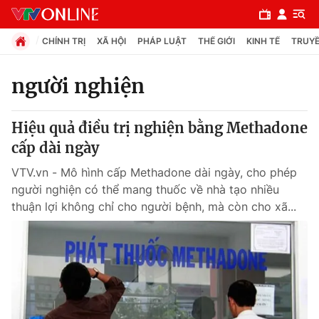
CHÍNH TRỊ
XÃ HỘI
PHÁP LUẬT
THẾ GIỚI
KINH TẾ
TRUYỀ
người nghiện
Chuyên mục
Hiệu quả điều trị nghiện bằng Methadone
Chính trị
cấp dài ngày
VTV.vn - Mô hình cấp Methadone dài ngày, cho phép
Xã hội
người nghiện có thể mang thuốc về nhà tạo nhiều
thuận lợi không chỉ cho người bệnh, mà còn cho xã...
Pháp luật
Y tế
Thế giới