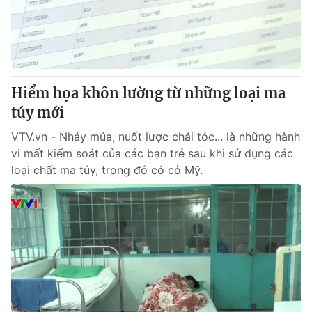
Giao lưu trực tuyến
Sản phẩm
Lịch phát sóng
Thị trường
Tư vấn
Hiểm họa khôn lường từ những loại ma
Chuyên mục khác
túy mới
Emagazine
Podcast
VTV.vn - Nhảy múa, nuốt lược chải tóc... là những hành
vi mất kiểm soát của các bạn trẻ sau khi sử dụng các
Photo
Infographic
loại chất ma túy, trong đó có cỏ Mỹ.
Video
Shorts video
VTV Money
VTV Thể thao
VTV Sức khoẻ
Bất động sản