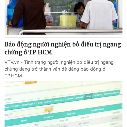
Tin tức
Kinh tế
Thế giới đó đây
Tài chính
Dữ liệu và đời sống
Câu chuyện quốc tế
Thị trường
Báo động người nghiện bỏ điều trị ngang
Truyền hình
Góc doanh nghiệp
chừng ở TP.HCM
Phim VTV
Giải trí
VTV.vn - Tình trạng người nghiện bỏ điều trị ngang
Hậu trường
chừng đang trở thành vấn đề đáng báo động ở
Điện ảnh
TP.HCM.
Đời sống
Nhân vật
Âm nhạc
Du lịch
Khán giả
Giáo dục
Sao
Làm đẹp
Giải sao mai
Tuyển sinh
Công nghệ
Chất lượng cuộc sống
Học trực tuyến
Hitech Công nghệ tương lai