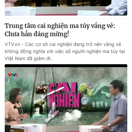
Cơ quan báo chí:
Thời báo VTV
Giấy phép hoạt động báo in và báo điện tử số 483/GP-BTTTT
cấp ngày 29/12/2023
Trung tâm cai nghiện ma túy vắng vẻ:
Tổng Biên tập:
Vũ Thanh Thủy
Chưa hẳn đáng mừng!
Phó Tổng Biên tập:
Nguyễn Thị Mỹ Hạnh, Phạm Quốc Thắng,
VTV.vn - Các cơ sở cai nghiện đang trở nên vắng vẻ
Nguyễn Trọng Ninh
không đồng nghĩa với việc số người nghiện ma túy tại
Tổng đài VTV:
024.38 355 931 - 024.38 355 932
Việt Nam đã giảm đi.
Ðiện thoại Thời báo VTV:
024.66 897 897
Email:
toasoan@vtv.vn
Liên hệ quảng cáo:
024-7300.7108