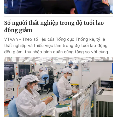
Giấy phép hoạt động báo in và báo điện tử số 483/GP-BTTTT
cấp ngày 29/12/2023
Tổng Biên tập:
Vũ Thanh Thủy
Số người thất nghiệp trong độ tuổi lao
Phó Tổng Biên tập:
Nguyễn Thị Mỹ Hạnh, Phạm Quốc Thắng,
động giảm
Nguyễn Trọng Ninh
Tổng đài VTV:
024.38 355 931 - 024.38 355 932
VTV.vn - Theo số liệu của Tổng cục Thống kê, tỷ lệ
Ðiện thoại Thời báo VTV:
024.66 897 897
thất nghiệp và thiếu việc làm trong độ tuổi lao động
Email:
toasoan@vtv.vn
đều giảm, thu nhập bình quân cũng tăng so với cùng...
Liên hệ quảng cáo:
024-7300.7108