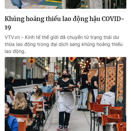
® Cấm sao chép dưới mọi hình thức nếu không có sự chấp
Khủng hoảng thiếu lao động hậu COVID-
thuận bằng văn bản. Ghi rõ nguồn VTV.vn khi phát hành lại
19
thông tin từ website này.
VTV.vn - Kinh tế thế giới đã chuyển từ trạng thái dư
thừa lao động trong đại dịch sang khủng hoảng thiếu
lao động.