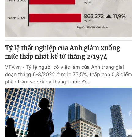
Tin tức
Kinh tế
Thế giới đó đây
Tài chính
Dữ liệu và đời sống
Câu chuyện quốc tế
Thị trường
Tỷ lệ thất nghiệp của Anh giảm xuống
Truyền hình
Góc doanh nghiệp
mức thấp nhất kể từ tháng 2/1974
Phim VTV
Giải trí
VTV.vn - Tỷ lệ người có việc làm của Anh trong giai
Hậu trường
đoạn tháng 6-8/2022 ở mức 75,5%, thấp hơn 0,3 điểm
Điện ảnh
phần trăm so với ba tháng trước đó.
Đời sống
Nhân vật
Âm nhạc
Du lịch
Khán giả
Giáo dục
Sao
Làm đẹp
Giải sao mai
Tuyển sinh
Công nghệ
Chất lượng cuộc sống
Học trực tuyến
Hitech Công nghệ tương lai