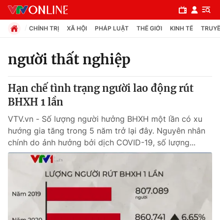
CHÍNH TRỊ
XÃ HỘI
PHÁP LUẬT
THẾ GIỚI
KINH TẾ
TRUYỀ
người thất nghiệp
Chuyên mục
Hạn chế tình trạng người lao động rút
Chính trị
BHXH 1 lần
VTV.vn - Số lượng người hưởng BHXH một lần có xu
Xã hội
hướng gia tăng trong 5 năm trở lại đây. Nguyên nhân
chính do ảnh hưởng bởi dịch COVID-19, số lượng...
Pháp luật
Y tế
Thế giới