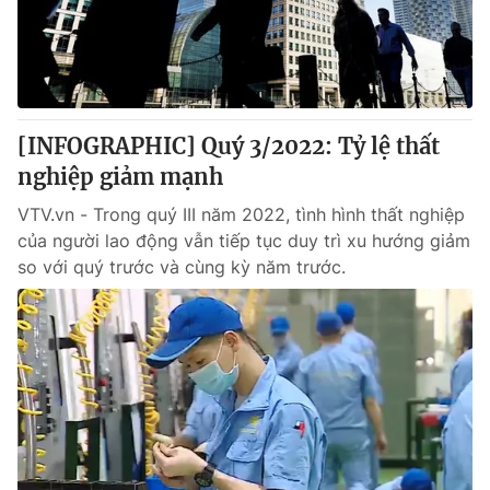
Giao lưu trực tuyến
Sản phẩm
Lịch phát sóng
Thị trường
Tư vấn
[INFOGRAPHIC] Quý 3/2022: Tỷ lệ thất
Chuyên mục khác
nghiệp giảm mạnh
Emagazine
Podcast
VTV.vn - Trong quý III năm 2022, tình hình thất nghiệp
của người lao động vẫn tiếp tục duy trì xu hướng giảm
Photo
Infographic
so với quý trước và cùng kỳ năm trước.
Video
Shorts video
VTV Money
VTV Thể thao
VTV Sức khoẻ
Bất động sản