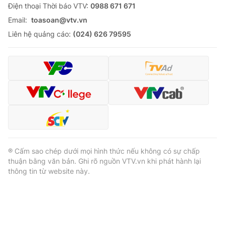
"Ngấm đòn" COVID-19, hàng trăm đại
gia bán lẻ tại Mỹ phá sản
VTV.vn - Dịch COVID-19 diễn biến phức tạp trên toàn
cầu đã khiến nhiều nền kinh tế rơi vào suy thoái, nhiều
đại gia bán lẻ tuyên bố phá sản.