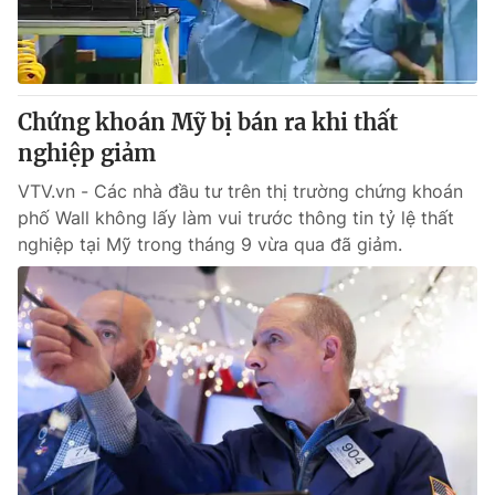
Thị trường 24h
Tấm lòng Việt
VTV4
Vươn mình bằng AI
Chứng khoán Mỹ bị bán ra khi thất
VTV9
VTV8
nghiệp giảm
VTV.vn - Các nhà đầu tư trên thị trường chứng khoán
Liên hệ tòa soạn
English
phố Wall không lấy làm vui trước thông tin tỷ lệ thất
nghiệp tại Mỹ trong tháng 9 vừa qua đã giảm.
THỜI BÁO VTV
Theo dõi báo trên
Cơ quan chủ quản:
Đài Truyền hình Việt Nam
Cơ quan báo chí:
Thời báo VTV