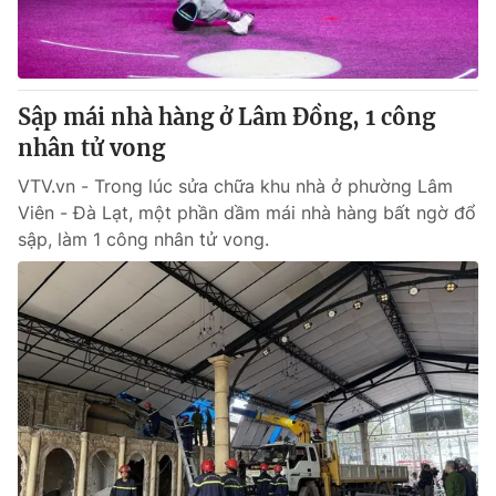
Giao lưu trực tuyến
Sản phẩm
Lịch phát sóng
Thị trường
Tư vấn
Sập mái nhà hàng ở Lâm Đồng, 1 công
nhân tử vong
Chuyên mục khác
Emagazine
VTV.vn - Trong lúc sửa chữa khu nhà ở phường Lâm
Podcast
Viên - Đà Lạt, một phần dầm mái nhà hàng bất ngờ đổ
sập, làm 1 công nhân tử vong.
Photo
Infographic
Video
Shorts video
VTV Money
VTV Thể thao
VTV Sức khoẻ
Bất động sản