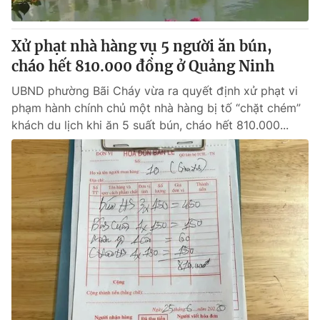
® Cấm sao chép dưới mọi hình thức nếu không có sự chấp
Xử phạt nhà hàng vụ 5 người ăn bún,
thuận bằng văn bản. Ghi rõ nguồn VTV.vn khi phát hành lại
cháo hết 810.000 đồng ở Quảng Ninh
thông tin từ website này.
UBND phường Bãi Cháy vừa ra quyết định xử phạt vi
phạm hành chính chủ một nhà hàng bị tố “chặt chém”
khách du lịch khi ăn 5 suất bún, cháo hết 810.000...