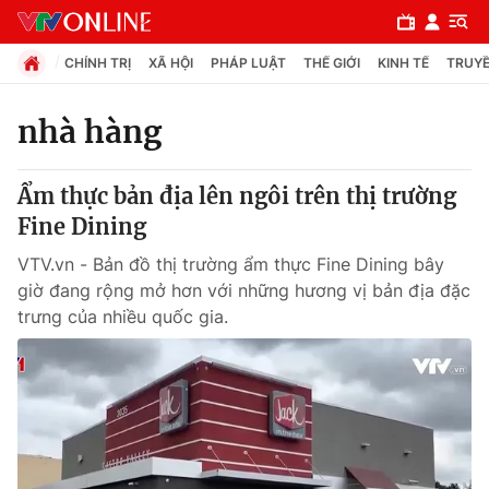
CHÍNH TRỊ
XÃ HỘI
PHÁP LUẬT
THẾ GIỚI
KINH TẾ
TRUYỀ
nhà hàng
Chuyên mục
Ẩm thực bản địa lên ngôi trên thị trường
Chính trị
Fine Dining
VTV.vn - Bản đồ thị trường ẩm thực Fine Dining bây
Xã hội
giờ đang rộng mở hơn với những hương vị bản địa đặc
trưng của nhiều quốc gia.
Pháp luật
Y tế
Thế giới