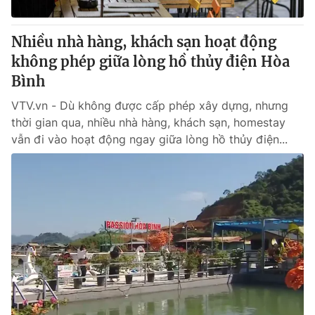
Giấy phép hoạt động báo in và báo điện tử số 483/GP-BTTTT
cấp ngày 29/12/2023
Nhiều nhà hàng, khách sạn hoạt động
Tổng Biên tập:
Vũ Thanh Thủy
không phép giữa lòng hồ thủy điện Hòa
Phó Tổng Biên tập:
Nguyễn Thị Mỹ Hạnh, Phạm Quốc Thắng,
Bình
Nguyễn Trọng Ninh
Tổng đài VTV:
024.38 355 931 - 024.38 355 932
VTV.vn - Dù không được cấp phép xây dựng, nhưng
Ðiện thoại Thời báo VTV:
024.66 897 897
thời gian qua, nhiều nhà hàng, khách sạn, homestay
Email:
toasoan@vtv.vn
vẫn đi vào hoạt động ngay giữa lòng hồ thủy điện...
Liên hệ quảng cáo:
024-7300.7108