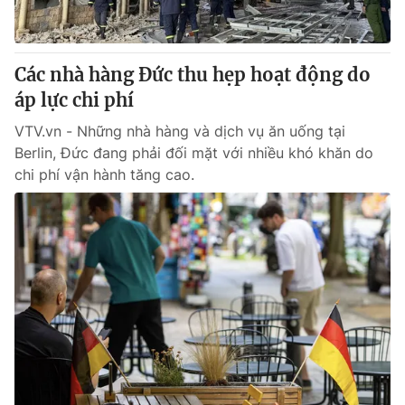
Thị trường 24h
Tấm lòng Việt
VTV4
Vươn mình bằng AI
Các nhà hàng Đức thu hẹp hoạt động do
áp lực chi phí
VTV9
VTV8
VTV.vn - Những nhà hàng và dịch vụ ăn uống tại
Berlin, Đức đang phải đối mặt với nhiều khó khăn do
Liên hệ tòa soạn
English
chi phí vận hành tăng cao.
THỜI BÁO VTV
Theo dõi báo trên
Cơ quan chủ quản:
Đài Truyền hình Việt Nam
Cơ quan báo chí:
Thời báo VTV