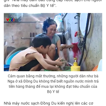
Ðiện thoại Thời báo VTV:
024.66 897 897
dân theo tiêu chuẩn Bộ Y tế''.
Email:
toasoan@vtv.vn
Liên hệ quảng cáo:
024-7300.7108
Cảm quan bằng mắt thường, những người dân như bà
Nga ở xã Đồng Du không thể biết nguồn nước mình trả
® Cấm sao chép dưới mọi hình thức nếu không có sự chấp
tiền hàng tháng để mua lại không đạt tiêu chuẩn của
thuận bằng văn bản. Ghi rõ nguồn VTV.vn khi phát hành lại
Bộ Y tế
thông tin từ website này.
Nhà máy nước sạch Đồng Du kiến nghị lên các cơ