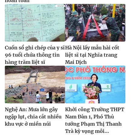
hoàn toàn
Cuốn sổ ghi chép của y sĩ
Hà Nội lấy mẫu hài cốt
96 tuổi chứa thông tin
liệt sĩ tại Nghĩa trang
hàng trăm liệt sĩ
Mai Dịch
Nghệ An: Mưa lớn gây
Khởi công Trường THPT
ngập lụt, chia cắt nhiều
Nam Đàn 1, Phó Thủ
khu vực ở miền núi
tướng Phạm Thị Thanh
Trà kỳ vọng môi...