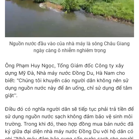
THỜI BÁO VTV
Nguồn nước đầu vào của nhà máy là sông Châu Giang
ngày càng ô nhiễm nghiêm trọng
Theo dõi báo trên
Ông Phạm Huy Ngọc, Tổng Giám đốc Công ty xây
dựng Mỹ Đà, Nhà máy nước Đồng Du, Hà Nam cho
Cơ quan chủ quản:
Đài Truyền hình Việt Nam
biết: "Chúng tôi khuyến cáo người dân không nên sử
Cơ quan báo chí:
Thời báo VTV
dụng nguồn nước này để ăn uống, chỉ sử dụng để tắm
giặt''.
Giấy phép hoạt động báo in và báo điện tử số 483/GP-BTTTT
cấp ngày 29/12/2023
Điều đó có nghĩa người dân sẽ tiếp tục phải trả tiền để
Tổng Biên tập:
Vũ Thanh Thủy
sử dụng nguồn nước sạch không đảm bảo vệ sinh môi
Phó Tổng Biên tập:
Nguyễn Thị Mỹ Hạnh, Phạm Quốc Thắng,
trường. Trong khi đó, theo hợp đồng mua bán nước đã
Nguyễn Trọng Ninh
ký giữa đại diện nhà máy nước Đồng Du với hộ dân có
Tổng đài VTV:
024.38 355 931 - 024.38 355 932
ghi ''Nhà máy đảm bảo cung cấp nước sạch cho người