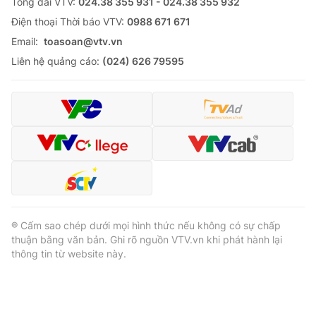
Tổng đài VTV:
024.38 355 931 - 024.38 355 932
Ðiện thoại Thời báo VTV:
0988 671 671
Email:
toasoan@vtv.vn
Liên hệ quảng cáo:
(024) 626 79595
® Cấm sao chép dưới mọi hình thức nếu không có sự chấp
thuận bằng văn bản. Ghi rõ nguồn VTV.vn khi phát hành lại
thông tin từ website này.