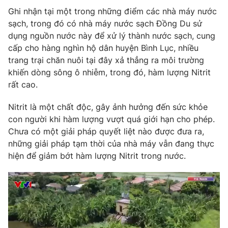
Ghi nhận tại một trong những điểm các nhà máy nước
Photo
Infographic
sạch, trong đó có nhà máy nước sạch Đồng Du sử
dụng nguồn nước này để xử lý thành nước sạch, cung
Video
Shorts video
cấp cho hàng nghìn hộ dân huyện Bình Lục, nhiều
trang trại chăn nuôi tại đây xả thẳng ra môi trường
khiến dòng sông ô nhiễm, trong đó, hàm lượng Nitrit
VTV Money
VTV Thể thao
rất cao.
VTV Sức khoẻ
Bất động sản
Nitrit là một chất độc, gây ảnh hưởng đến sức khỏe
con người khi hàm lượng vượt quá giới hạn cho phép.
Chưa có một giải pháp quyết liệt nào được đưa ra,
Thị trường 24h
Tấm lòng Việt
những giải pháp tạm thời của nhà máy vẫn đang thực
hiện để giảm bớt hàm lượng Nitrit trong nước.
VTV4
Vươn mình bằng AI
VTV9
VTV8
Liên hệ tòa soạn
English