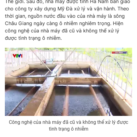
Thế giới. Sau đó, nhà máy được tỉnh Hà Nam bàn giao
Phim VTV
Giải trí
cho công ty xây dựng Mỹ Đà xử lý và vận hành. Theo
Hậu trường
thời gian, nguồn nước đầu vào của nhà máy là sông
Điện ảnh
Châu Giang ngày càng ô nhiễm nghiêm trọng. Hiện
Đời sống
Nhân vật
công nghệ của nhà máy đã cũ và không thể xử lý
Âm nhạc
Du lịch
được tình trạng ô nhiễm.
Khán giả
Giáo dục
Sao
Làm đẹp
Giải sao mai
Tuyển sinh
Công nghệ
Chất lượng cuộc sống
Học trực tuyến
Hitech Công nghệ tương lai
Giao lưu trực tuyến
Sản phẩm
Lịch phát sóng
Thị trường
Tư vấn
Chuyên mục khác
Công nghệ của nhà máy đã cũ và không thể xử lý được
tình trạng ô nhiễm
Emagazine
Podcast