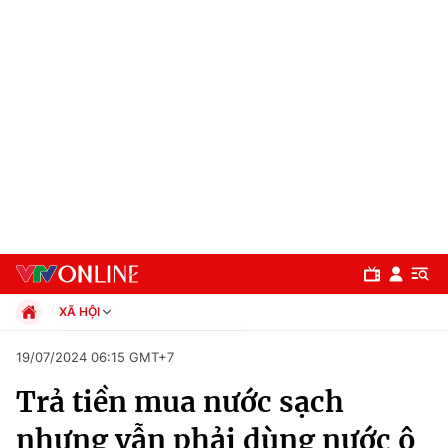
XÃ HỘI
Chính trị
19/07/2024 06:15 GMT+7
Xã hội
Trả tiền mua nước sạch
Pháp luật
Chuyên mục
Kinh tế
nhưng vẫn phải dùng nước ô
Thể thao