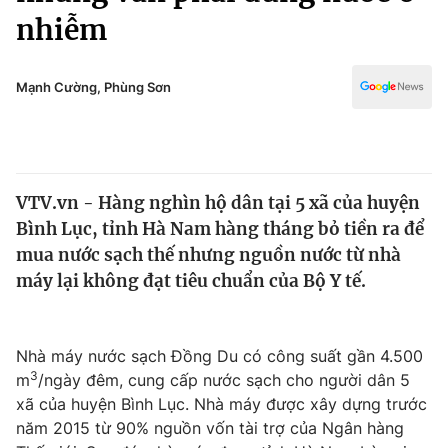
Chính trị
nhiễm
Truyền hình
Văn hóa - Giải trí
Xã hội
Y tế
Mạnh Cường, Phùng Sơn
Đời sống
Pháp luật
Công nghệ
Giáo dục
Y tế
VTV.vn - Hàng nghìn hộ dân tại 5 xã của huyện
Bình Lục, tỉnh Hà Nam hàng tháng bỏ tiền ra để
Thế giới
mua nước sạch thế nhưng nguồn nước từ nhà
Tin tức
máy lại không đạt tiêu chuẩn của Bộ Y tế.
Kinh tế
Thế giới đó đây
Tài chính
Dữ liệu và đời sống
Nhà máy nước sạch Đồng Du có công suất gần 4.500
Câu chuyện quốc tế
Thị trường
3
m
/ngày đêm, cung cấp nước sạch cho người dân 5
xã của huyện Bình Lục. Nhà máy được xây dựng trước
Truyền hình
Góc doanh nghiệp
năm 2015 từ 90% nguồn vốn tài trợ của Ngân hàng