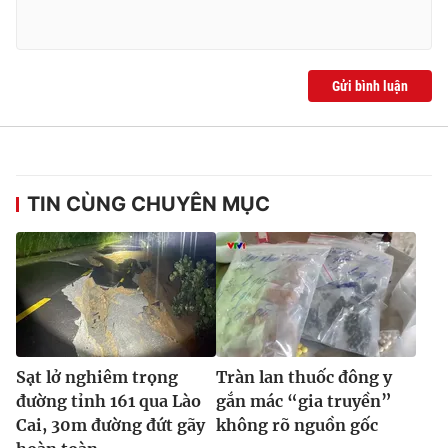
Gửi bình luận
TIN CÙNG CHUYÊN MỤC
Sạt lở nghiêm trọng
Tràn lan thuốc đông y
đường tỉnh 161 qua Lào
gắn mác “gia truyền”
Cai, 30m đường đứt gãy
không rõ nguồn gốc