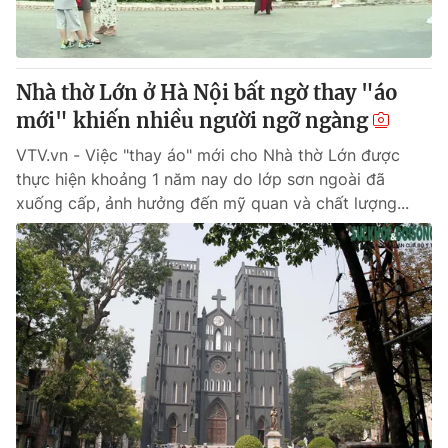
® Cấm sao chép dưới mọi hình thức nếu không có sự chấp
thuận bằng văn bản. Ghi rõ nguồn VTV.vn khi phát hành lại
Nhà thờ Lớn ở Hà Nội bất ngờ thay "áo
thông tin từ website này.
mới" khiến nhiều người ngỡ ngàng
VTV.vn - Việc "thay áo" mới cho Nhà thờ Lớn được
thực hiện khoảng 1 năm nay do lớp sơn ngoài đã
xuống cấp, ảnh hưởng đến mỹ quan và chất lượng...