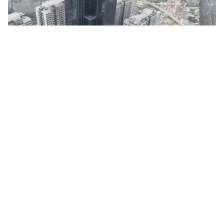
Tin mới
Video
Live
Emagazine
Trang chủ
Tổng thống Pháp tái cam kết phục dựng
Nhà thờ Đức Bà trong 5 năm
VTV.vn - Tổng thống Pháp Emmanuel Macron tuyên bố
sẽ nỗ lực tối đa đảm bảo đúng tiến độ dự án phục
dựng công trình biểu tượng 850 năm tuổi này.