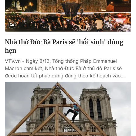
Thị trường 24h
Tấm lòng Việt
VTV4
Vươn mình bằng AI
VTV9
VTV8
Nhà thờ Đức Bà Paris sẽ 'hồi sinh' đúng
hẹn
Liên hệ tòa soạn
English
VTV.vn - Ngày 8/12, Tổng thống Pháp Emmanuel
Macron cam kết, Nhà thờ Đức Bà ở thủ đô Paris sẽ
được hoàn tất phục dựng đúng theo kế hoạch vào...
THỜI BÁO VTV
Theo dõi báo trên
Cơ quan chủ quản:
Đài Truyền hình Việt Nam
Cơ quan báo chí:
Thời báo VTV