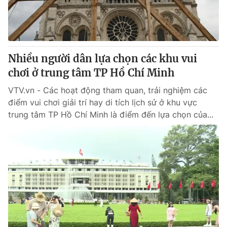
Giấy phép hoạt động báo in và báo điện tử số 483/GP-BTTTT
cấp ngày 29/12/2023
Tổng Biên tập:
Vũ Thanh Thủy
Phó Tổng Biên tập:
Nguyễn Thị Mỹ Hạnh, Phạm Quốc Thắng,
Nhiều người dân lựa chọn các khu vui
Nguyễn Trọng Ninh
Tổng đài VTV:
chơi ở trung tâm TP Hồ Chí Minh
024.38 355 931 - 024.38 355 932
Ðiện thoại Thời báo VTV:
024.66 897 897
VTV.vn - Các hoạt động tham quan, trải nghiệm các
Email:
toasoan@vtv.vn
điểm vui chơi giải trí hay di tích lịch sử ở khu vực
Liên hệ quảng cáo:
024-7300.7108
trung tâm TP Hồ Chí Minh là điểm đến lựa chọn của...