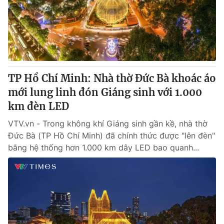
Tin tức
Kinh tế
Thế giới đó đây
Tài chính
Dữ liệu và đời sống
Câu chuyện quốc tế
Thị trường
TP Hồ Chí Minh: Nhà thờ Đức Bà khoác áo
Truyền hình
Góc doanh nghiệp
mới lung linh đón Giáng sinh với 1.000
Phim VTV
km đèn LED
Giải trí
Hậu trường
VTV.vn - Trong không khí Giáng sinh gần kề, nhà thờ
Điện ảnh
Đức Bà (TP Hồ Chí Minh) đã chính thức được "lên đèn"
Đời sống
Nhân vật
bằng hệ thống hơn 1.000 km dây LED bao quanh...
Âm nhạc
Du lịch
Khán giả
Giáo dục
Sao
Làm đẹp
Giải sao mai
Tuyển sinh
Công nghệ
Chất lượng cuộc sống
Học trực tuyến
Hitech Công nghệ tương lai