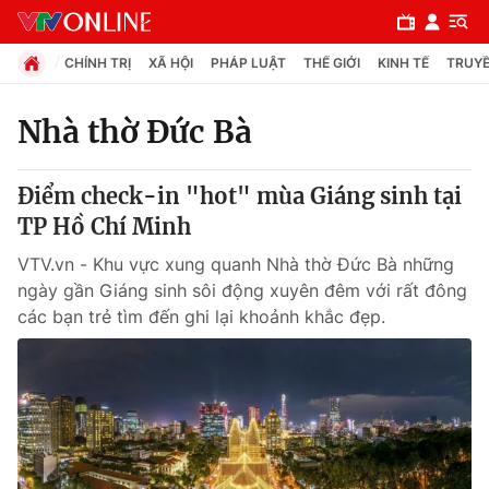
CHÍNH TRỊ
XÃ HỘI
PHÁP LUẬT
THẾ GIỚI
KINH TẾ
TRUYỀ
Nhà thờ Đức Bà
Chuyên mục
Điểm check-in "hot" mùa Giáng sinh tại
Chính trị
TP Hồ Chí Minh
VTV.vn - Khu vực xung quanh Nhà thờ Đức Bà những
Xã hội
ngày gần Giáng sinh sôi động xuyên đêm với rất đông
các bạn trẻ tìm đến ghi lại khoảnh khắc đẹp.
Pháp luật
Y tế
Thế giới