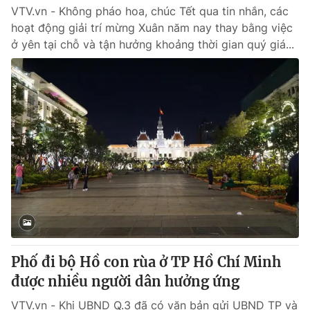
VTV.vn - Không pháo hoa, chúc Tết qua tin nhắn, các
hoạt động giải trí mừng Xuân năm nay thay bằng việc
ở yên tại chỗ và tận hưởng khoảng thời gian quý giá...
Phố đi bộ Hồ con rùa ở TP Hồ Chí Minh
được nhiều người dân hưởng ứng
VTV.vn - Khi UBND Q.3 đã có văn bản gửi UBND TP và