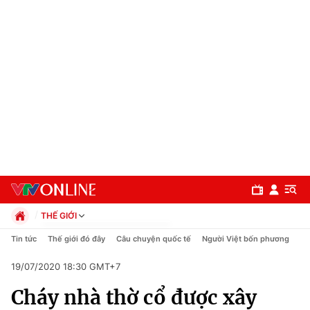
THẾ GIỚI
Chính trị
Tin tức
Thế giới đó đây
Câu chuyện quốc tế
Người Việt bốn phương
Xã hội
19/07/2020 18:30 GMT+7
Pháp luật
Chuyên mục
Kinh tế
Cháy nhà thờ cổ được xây
Thể thao