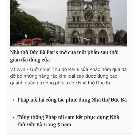
Ðiện thoại Thời báo VTV:
024.66 897 897
Email:
toasoan@vtv.vn
Liên hệ quảng cáo:
024-7300.7108
Nhà thờ Đức Bà Paris mở cửa một phần sau thời
gian dài đóng cửa
VTV.vn - Giới chức Thủ đô Paris của Pháp hôm qua đã
dỡ bỏ những hàng rào kim loại cao được dựng bao
quanh quảng trường phía trước Nhà thờ Đức Bà.
Pháp nối lại công tác phục dựng Nhà thờ Đức Bà
® Cấm sao chép dưới mọi hình thức nếu không có sự chấp
thuận bằng văn bản. Ghi rõ nguồn VTV.vn khi phát hành lại
Tổng thống Pháp tái cam kết phục dựng Nhà
thông tin từ website này.
thờ Đức Bà trong 5 năm