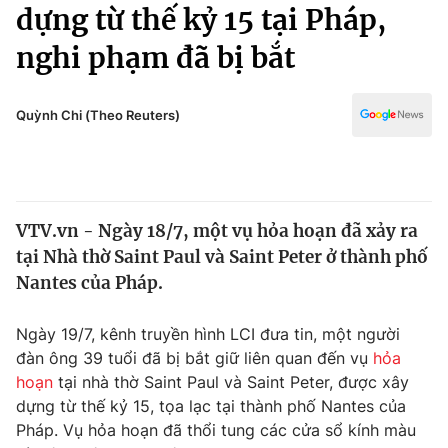
Chính trị
dựng từ thế kỷ 15 tại Pháp,
Truyền hình
nghi phạm đã bị bắt
Văn hóa - Giải trí
Xã hội
Y tế
Đời sống
Quỳnh Chi (Theo Reuters)
Pháp luật
Công nghệ
Giáo dục
Y tế
VTV.vn - Ngày 18/7, một vụ hỏa hoạn đã xảy ra
Thế giới
tại Nhà thờ Saint Paul và Saint Peter ở thành phố
Tin tức
Nantes của Pháp.
Kinh tế
Thế giới đó đây
Ngày 19/7, kênh truyền hình LCI đưa tin, một người
Tài chính
Dữ liệu và đời sống
đàn ông 39 tuổi đã bị bắt giữ liên quan đến vụ
hỏa
Câu chuyện quốc tế
Thị trường
hoạn
tại nhà thờ Saint Paul và Saint Peter, được xây
dựng từ thế kỷ 15, tọa lạc tại thành phố Nantes của
Truyền hình
Góc doanh nghiệp
Pháp. Vụ hỏa hoạn đã thổi tung các cửa sổ kính màu