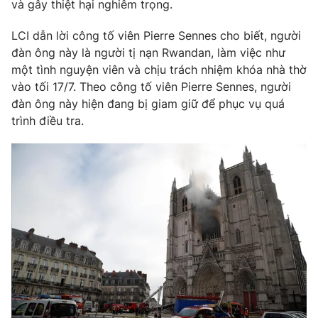
Phim VTV
và gây thiệt hại nghiêm trọng.
Giải trí
Hậu trường
LCI dẫn lời công tố viên Pierre Sennes cho biết, người
Điện ảnh
đàn ông này là người tị nạn Rwandan, làm việc như
Đời sống
Nhân vật
một tình nguyện viên và chịu trách nhiệm khóa nhà thờ
Âm nhạc
Du lịch
vào tối 17/7. Theo công tố viên Pierre Sennes, người
Khán giả
Giáo dục
Sao
đàn ông này hiện đang bị giam giữ để phục vụ quá
Làm đẹp
Giải sao mai
trình điều tra.
Tuyển sinh
Công nghệ
Chất lượng cuộc sống
Học trực tuyến
Hitech Công nghệ tương lai
Giao lưu trực tuyến
Sản phẩm
Lịch phát sóng
Thị trường
Tư vấn
Chuyên mục khác
Emagazine
Podcast