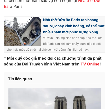
ra chỉ hơn một năm sau vụ hỏa hoạn tại
Nhà thờ Đức
Bà
ở Paris.
Nhà thờ Đức Bà Paris tan hoang
THỜI BÁO VTV
sau vụ cháy kinh hoàng, có thể mất
nhiều năm mới phục dựng xong
VTV.vn - Những hình ảnh chụp Nhà thờ Đức
Bà Paris sau khi đám cháy được dập tắt đã
Theo dõi báo trên
cho thấy mức độ thiệt hại ghê gớm với công trình lịch sử này.
* Mời quý độc giả theo dõi các chương trình đã phát
Cơ quan chủ quản:
Đài Truyền hình Việt Nam
sóng của Đài Truyền hình Việt Nam trên
TV Online
!
Cơ quan báo chí:
Thời báo VTV
Giấy phép hoạt động báo in và báo điện tử số 483/GP-BTTTT
Tin liên quan
cấp ngày 29/12/2023
Tổng Biên tập:
Vũ Thanh Thủy
Phó Tổng Biên tập:
Nguyễn Thị Mỹ Hạnh, Phạm Quốc Thắng,
Nguyễn Trọng Ninh
Tổng đài VTV:
024.38 355 931 - 024.38 355 932