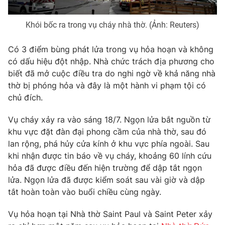
Photo
Infographic
Khói bốc ra trong vụ cháy nhà thờ. (Ảnh: Reuters)
Video
Shorts video
Có 3 điểm bùng phát lửa trong vụ hỏa hoạn và không
có dấu hiệu đột nhập. Nhà chức trách địa phương cho
biết đã mở cuộc điều tra do nghi ngờ về khả năng nhà
VTV Money
VTV Thể thao
thờ bị phóng hỏa và đây là một hành vi phạm tội có
chủ đích.
VTV Sức khoẻ
Bất động sản
Vụ cháy xảy ra vào sáng 18/7. Ngọn lửa bắt nguồn từ
khu vực đặt đàn đại phong cầm của nhà thờ, sau đó
Thị trường 24h
Tấm lòng Việt
lan rộng, phá hủy cửa kính ở khu vực phía ngoài. Sau
khi nhận được tin báo về vụ cháy, khoảng 60 lính cứu
VTV4
Vươn mình bằng AI
hỏa đã được điều đến hiện trường để dập tắt ngọn
lửa. Ngọn lửa đã được kiểm soát sau vài giờ và dập
VTV9
VTV8
tắt hoàn toàn vào buổi chiều cùng ngày.
Vụ hỏa hoạn tại Nhà thờ Saint Paul và Saint Peter xảy
Liên hệ tòa soạn
English