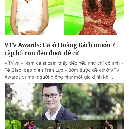
Tin tức
Kinh tế
Thế giới đó đây
Tài chính
Dữ liệu và đời sống
Câu chuyện quốc tế
Thị trường
VTV Awards: Ca sĩ Hoàng Bách muốn 4
Truyền hình
Góc doanh nghiệp
cặp bố con đều được đề cử
Phim VTV
Giải trí
VTV.vn - Nam ca sĩ cảm thấy tiếc nếu như chỉ có anh -
Hậu trường
Tê Giác, đạo diễn Trần Lực - Bờm được đề cử ở VTV
Điện ảnh
Awards vì mọi người giống như một gia đình khi...
Đời sống
Nhân vật
Âm nhạc
Du lịch
Khán giả
Giáo dục
Sao
Làm đẹp
Giải sao mai
Tuyển sinh
Công nghệ
Chất lượng cuộc sống
Học trực tuyến
Hitech Công nghệ tương lai