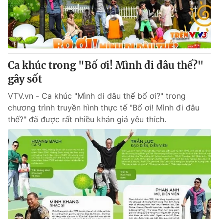
Giao lưu trực tuyến
Sản phẩm
Lịch phát sóng
Thị trường
Tư vấn
Ca khúc trong "Bố ơi! Mình đi đâu thế?"
Chuyên mục khác
gây sốt
Emagazine
Podcast
VTV.vn - Ca khúc "Mình đi đâu thế bố ơi?" trong
chương trình truyền hình thực tế "Bố ơi! Mình đi đâu
Photo
Infographic
thế?" đã được rất nhiều khán giả yêu thích.
Video
Shorts video
VTV Money
VTV Thể thao
VTV Sức khoẻ
Bất động sản