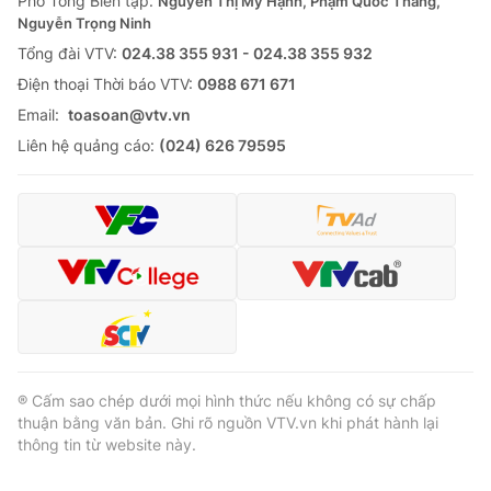
Phó Tổng Biên tập:
Nguyễn Thị Mỹ Hạnh, Phạm Quốc Thắng,
Nguyễn Trọng Ninh
Cơ quan báo chí:
Thời báo VTV
Tổng đài VTV:
024.38 355 931 - 024.38 355 932
Giấy phép hoạt động báo in và báo điện tử số 483/GP-BTTTT
cấp ngày 29/12/2023
Ðiện thoại Thời báo VTV:
0988 671 671
Tổng Biên tập:
Vũ Thanh Thủy
Email:
toasoan@vtv.vn
Phó Tổng Biên tập:
Nguyễn Thị Mỹ Hạnh, Phạm Quốc Thắng,
Liên hệ quảng cáo:
(024) 626 79595
Nguyễn Trọng Ninh
Tổng đài VTV:
024.38 355 931 - 024.38 355 932
Ðiện thoại Thời báo VTV:
024.66 897 897
Email:
toasoan@vtv.vn
Liên hệ quảng cáo:
024-7300.7108
® Cấm sao chép dưới mọi hình thức nếu không có sự chấp
thuận bằng văn bản. Ghi rõ nguồn VTV.vn khi phát hành lại
thông tin từ website này.