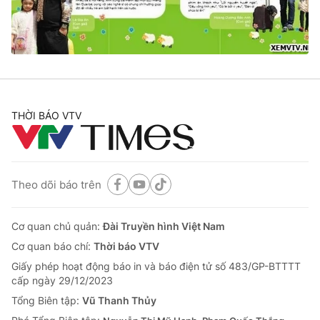
Thị trường 24h
Tấm lòng Việt
VTV4
Vươn mình bằng AI
VTV9
VTV8
THỜI BÁO VTV
Liên hệ tòa soạn
English
Theo dõi báo trên
THỜI BÁO VTV
Cơ quan chủ quản:
Đài Truyền hình Việt Nam
Cơ quan báo chí:
Thời báo VTV
Giấy phép hoạt động báo in và báo điện tử số 483/GP-BTTTT
Theo dõi báo trên
cấp ngày 29/12/2023
Tổng Biên tập:
Vũ Thanh Thủy
Cơ quan chủ quản:
Đài Truyền hình Việt Nam