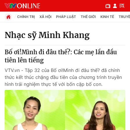
CHÍNH TRỊ
XÃ HỘI
PHÁP LUẬT
THẾ GIỚI
KINH TẾ
TRUYỀ
Nhạc sỹ Minh Khang
Chuyên mục
Bố ơi!Mình đi đâu thế?: Các mẹ lần đầu
Chính trị
tiên lên tiếng
VTV.vn - Tập 32 của Bố ơi!Mình đi đâu thế? đã chính
Xã hội
thức kết thúc chặng đầu tiên của chương trình truyền
hình trải nghiệm thực tế với bốn cặp bố con.
Pháp luật
Y tế
Thế giới