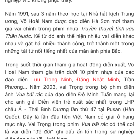
nghiệp vì… không phục thầy.
Năm 1991, sau 3 năm theo học tại Nhà hát kịch Trung
ương, Võ Hoài Nam được đạo diễn Hà Sơn mời tham
gia vai chính trong phim nhựa
Truyền thuyết tình yêu
Thần Nước
. Kể từ đó anh thể hiện nhiều vai diễn khác
nhau và gặt hái nhiều thành công, trở thành một trong
những tài tử nổi tiếng nhất của màn ảnh phía Bắc.
Trong suốt thời gian tham gia hoạt động diễn xuất, Võ
Hoài Nam tham gia trên dưới 10 phim nhựa của các
đạo diễn
Lưu Trọng Ninh
,
Đặng Nhật Minh
, Trần
Phương… Năm 2003, vai Trọng trong bộ phim điện
ảnh
Vua bãi rác
của đạo diễn Đỗ Minh Tuấn mang lại
cho anh giải Diễn viên trẻ xuất sắc nhất trong LHP
châu Á - Thái Bình Dương lần thứ 47 tại Pusan (Hàn
Quốc). Đây là lần đầu tiên Việt Nam có giải ở hạng
mục này. Vai Trọng trong phim
Vua bãi rác
có thể coi
là vai diễn “để đời” ghi dấu ấn lớn trong sự nghiệp