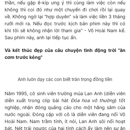
thần, nếu gặp ê-kíp ưng ý thì cùng làm việc còn nếu
không thì coi đó như một chuyến đi chơi rồi lại quay
về. Không ngờ lại “hợp duyên” và làm việc liền 3 tháng
rưỡi mới ra. Nếu đọc trước kịch bản phim này thì có
khi tôi sẽ không nhận lời tham gia" - Võ Hoài Nam kể.
Sau phim này, anh lại tiếp tục ẩn.
Và kết thúc đẹp của câu chuyện tình động trời "ăn
cơm trước kẻng"
Anh luôn dạy các con biết trân trọng đồng tiền
Năm 1995, cô sinh viên trường múa Lan Anh (diễn viên
diễn xuất trong clip bài hát
Đóa hoa vô thường
) tốt
nghiệp, nhận đóng quảng cáo cho một hãng sâm của
nước ngoài. Đóng cặp với cô là diễn viên đang nổi Võ
Hoài Nam. Nam trầm tính, ít nói, Lan Anh sôi nổi hoạt
bát. Nét trái ngược của hai tính cách ấy làm nên sự ăn