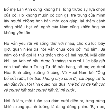
Bố mẹ Lan Anh cũng không hài lòng trước sự lựa chọn
của cô. Họ không muốn cô con gái trẻ trung của mình
lấy người chồng hơn hẳn một con giáp, lại thêm cảnh
sống phiêu bạt với nghề của Nam cũng khiến ông bà
không yên tâm.
Họ vẫn yêu rồi về sống thử với nhau, cho dù lúc bấy
giờ, quan niệm xã hội vẫn chưa còn cởi mở lắm. Ba
năm có thể gọi là thử thách cho cả hai người. Mãi đến
khi Lan Anh có bầu được 3 tháng thì cưới. Lúc bấy giờ
còn thuê nhà ở Trung Tự để bán hàng, bố mẹ vợ dưới
Hòa Bình cũng xuống ở cùng. Võ Hoài Nam kể: "Ông
bố sốt ruột, hỏi
Sao không chịu cưới đi, cái bụng cứ to
lên dần rồi?
, tôi tỉnh queo hỏi đùa
Thế bố vợ đã kết con
rể chưa? Kết thật chưa? Kết rồi thì cưới
".
Nói là làm, một tuần sau đám cưới diễn ra, tưng bừng
khiến xung quanh tưởng là đang đóng phim. "Bạn bè,