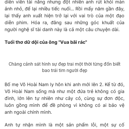
Phim VTV
diễn viên tài năng nhưng đột nhiên anh rút khỏi màn
Giải trí
ảnh nhỏ, để lại nhiều tiếc nuối... Rồi mấy năm gần đây,
Hậu trường
lại thấy anh xuất hiện trở lại với vai trò của một đạo
Điện ảnh
diễn phim. Hóa ra, đằng sau những góc khuất của
Đời sống
Nhân vật
người nghệ sĩ tài danh này là cả một câu chuyện dài.
Âm nhạc
Du lịch
Khán giả
Giáo dục
Sao
Tuổi thơ dữ dội của ông "Vua bãi rác"
Làm đẹp
Giải sao mai
Tuyển sinh
Công nghệ
Chất lượng cuộc sống
Học trực tuyến
Chàng cảnh sát hình sự đẹp trai một thời từng đốn biết
Hitech Công nghệ tương lai
bao trái tim người đẹp
Giao lưu trực tuyến
Sản phẩm
Bố mẹ Võ Hoài Nam ly hôn khi anh mới lên 2. Kể từ đó,
Lịch phát sóng
Thị trường
Võ Hoài Nam sống mà như một đứa trẻ không có gia
đình, lớn lên tự nhiên như cây cỏ, cùng sự đơn độc,
Tư vấn
luôn gồng mình để đề phòng vì không có ai bảo vệ
Chuyên mục khác
anh ngoài chính mình.
Emagazine
Podcast
Anh tự nhận mình là một sản phẩm lỗi, một sự cố