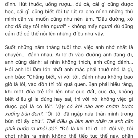
đình. Hút thuốc, uống rượu... đủ cả, cái gì cũng được
học, cái gì cũng biết rồi tự rút ra cho mình những thứ
mình cần và muốn cũng như nên làm. "Đầu đường, xó
chợ đã dạy tôi nên người" - không mấy người đủ dũng
THỜI BÁO VTV
cảm để có thể nói lên những điều như vậy.
Suốt những năm tháng tuổi thơ, việc anh nhớ nhất là
Theo dõi báo trên
chuyện… đánh nhau. Ai lỡ đi vào đường anh đang đi,
anh cũng đánh; ai nhìn không thích, anh cũng đánh…
Cơ quan chủ quản:
Đài Truyền hình Việt Nam
Hỏi anh lỗi lầm lớn nhất anh mắc phải thuở nhỏ là gì,
Cơ quan báo chí:
Thời báo VTV
anh bảo: “Chẳng biết, vì với tôi, đánh nhau không bao
Giấy phép hoạt động báo in và báo điện tử số 483/GP-BTTTT
giờ là lỗi, vào đồn thì tôi quá quen. Bạn phải hiểu rằng,
cấp ngày 29/12/2023
khi một đứa trẻ lớn lên như cục đất, cục đá, không
Tổng Biên tập:
Vũ Thanh Thủy
biết điều gì là đúng hay sai, thì với nó, không việc gì
được gọi là có lỗi”.
Vậy có khi nào anh chớm bước
Phó Tổng Biên tập:
Nguyễn Thị Mỹ Hạnh, Phạm Quốc Thắng,
Nguyễn Trọng Ninh
xuống bùn đen?
. “Ôi, tôi đã ngập nửa thân mình trong
bùn rồi ấy chứ!”.
Thế điều gì làm anh nhận ra anh cần
Tổng đài VTV:
024.38 355 931 - 024.38 355 932
phải bước ra khỏi đó?
. “Đó là khi tôi đi bộ đội về, tôi
Ðiện thoại Thời báo VTV:
024.66 897 897
chợt nhận ra mình không thể tiếp tục thế này, phần