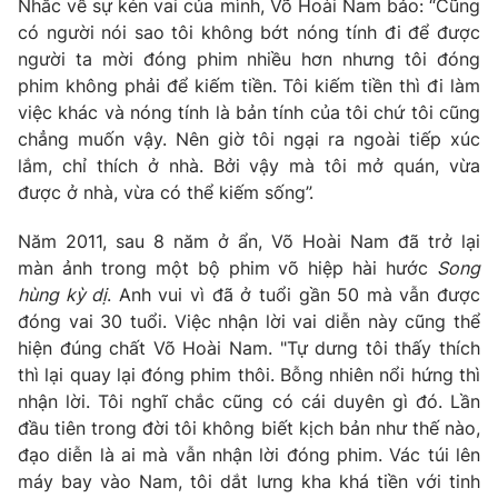
Nhắc về sự kén vai của mình, Võ Hoài Nam bảo: “Cũng
có người nói sao tôi không bớt nóng tính đi để được
người ta mời đóng phim nhiều hơn nhưng tôi đóng
phim không phải để kiếm tiền. Tôi kiếm tiền thì đi làm
việc khác và nóng tính là bản tính của tôi chứ tôi cũng
chẳng muốn vậy. Nên giờ tôi ngại ra ngoài tiếp xúc
lắm, chỉ thích ở nhà. Bởi vậy mà tôi mở quán, vừa
được ở nhà, vừa có thể kiếm sống”.
Năm 2011, sau 8 năm ở ẩn, Võ Hoài Nam đã trở lại
màn ảnh trong một bộ phim võ hiệp hài hước
Song
hùng kỳ dị
. Anh vui vì đã ở tuổi gần 50 mà vẫn được
đóng vai 30 tuổi. Việc nhận lời vai diễn này cũng thể
hiện đúng chất Võ Hoài Nam. "Tự dưng tôi thấy thích
thì lại quay lại đóng phim thôi. Bỗng nhiên nổi hứng thì
nhận lời. Tôi nghĩ chắc cũng có cái duyên gì đó. Lần
đầu tiên trong đời tôi không biết kịch bản như thế nào,
đạo diễn là ai mà vẫn nhận lời đóng phim. Vác túi lên
máy bay vào Nam, tôi dắt lưng kha khá tiền với tinh