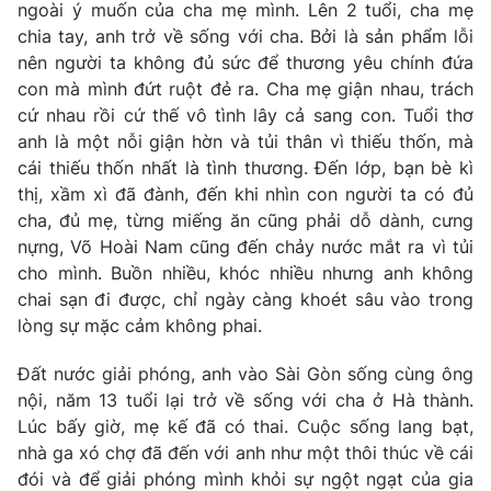
ngoài ý muốn của cha mẹ mình. Lên 2 tuổi, cha mẹ
Photo
Infographic
chia tay, anh trở về sống với cha. Bởi là sản phẩm lỗi
nên người ta không đủ sức để thương yêu chính đứa
con mà mình đứt ruột đẻ ra. Cha mẹ giận nhau, trách
Video
Shorts video
cứ nhau rồi cứ thế vô tình lây cả sang con. Tuổi thơ
anh là một nỗi giận hờn và tủi thân vì thiếu thốn, mà
VTV Money
VTV Thể thao
cái thiếu thốn nhất là tình thương. Đến lớp, bạn bè kì
thị, xầm xì đã đành, đến khi nhìn con người ta có đủ
cha, đủ mẹ, từng miếng ăn cũng phải dỗ dành, cưng
VTV Sức khoẻ
Bất động sản
nựng, Võ Hoài Nam cũng đến chảy nước mắt ra vì tủi
cho mình. Buồn nhiều, khóc nhiều nhưng anh không
Thị trường 24h
Tấm lòng Việt
chai sạn đi được, chỉ ngày càng khoét sâu vào trong
lòng sự mặc cảm không phai.
VTV4
Vươn mình bằng AI
Đất nước giải phóng, anh vào Sài Gòn sống cùng ông
nội, năm 13 tuổi lại trở về sống với cha ở Hà thành.
VTV9
VTV8
Lúc bấy giờ, mẹ kế đã có thai. Cuộc sống lang bạt,
nhà ga xó chợ đã đến với anh như một thôi thúc về cái
đói và để giải phóng mình khỏi sự ngột ngạt của gia
Liên hệ tòa soạn
English