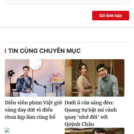
Gửi bình luận
TIN CÙNG CHUYÊN MỤC
Diễn viên phim Việt giờ
Dưới ô cửa sáng đèn:
vàng day dứt vì điều
Quang Sự bật mí cảnh
chưa kịp làm cùng bố
quay 'nhớ đời' với
Quỳnh Châu