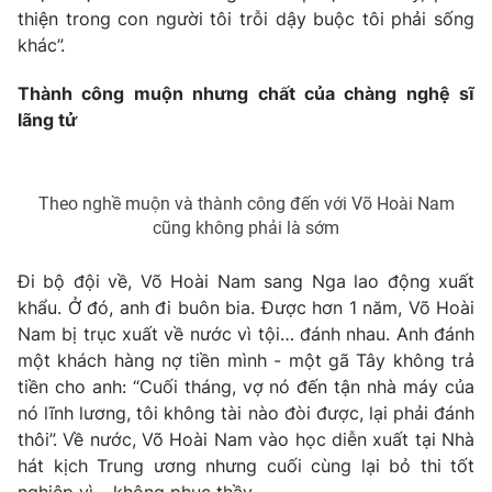
Email:
toasoan@vtv.vn
thiện trong con người tôi trỗi dậy buộc tôi phải sống
Liên hệ quảng cáo:
024-7300.7108
khác”.
Thành công muộn nhưng chất của chàng nghệ sĩ
lãng tử
Theo nghề muộn và thành công đến với Võ Hoài Nam
cũng không phải là sớm
Đi bộ đội về, Võ Hoài Nam sang Nga lao động xuất
khẩu. Ở đó, anh đi buôn bia. Được hơn 1 năm, Võ Hoài
Nam bị trục xuất về nước vì tội… đánh nhau. Anh đánh
® Cấm sao chép dưới mọi hình thức nếu không có sự chấp
một khách hàng nợ tiền mình - một gã Tây không trả
thuận bằng văn bản. Ghi rõ nguồn VTV.vn khi phát hành lại
tiền cho anh: “Cuối tháng, vợ nó đến tận nhà máy của
thông tin từ website này.
nó lĩnh lương, tôi không tài nào đòi được, lại phải đánh
thôi”. Về nước, Võ Hoài Nam vào học diễn xuất tại Nhà
hát kịch Trung ương nhưng cuối cùng lại bỏ thi tốt