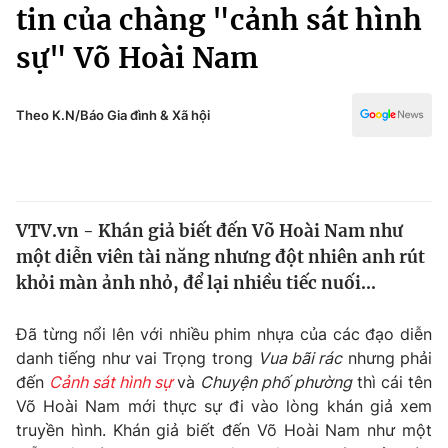
Chính trị
tin của chàng "cảnh sát hình
Truyền hình
sự" Võ Hoài Nam
Văn hóa - Giải trí
Xã hội
Y tế
Đời sống
Theo K.N/Báo Gia đình & Xã hội
Pháp luật
Công nghệ
Giáo dục
Y tế
VTV.vn - Khán giả biết đến Võ Hoài Nam như
Thế giới
một diễn viên tài năng nhưng đột nhiên anh rút
Tin tức
khỏi màn ảnh nhỏ, để lại nhiều tiếc nuối...
Kinh tế
Thế giới đó đây
Đã từng nổi lên với nhiều phim nhựa của các đạo diễn
Tài chính
Dữ liệu và đời sống
danh tiếng như vai Trọng trong
Vua bãi rác
nhưng phải
Câu chuyện quốc tế
Thị trường
đến
Cảnh sát hình sự
và
Chuyện phố phường
thì cái tên
Võ Hoài Nam mới thực sự đi vào lòng khán giả xem
Truyền hình
Góc doanh nghiệp
truyền hình. Khán giả biết đến Võ Hoài Nam như một