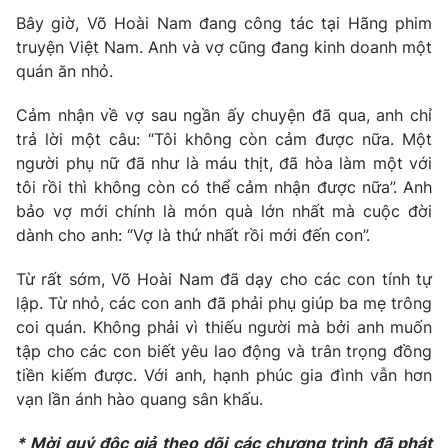
Bây giờ, Võ Hoài Nam đang công tác tại Hãng phim
truyện Việt Nam. Anh và vợ cũng đang kinh doanh một
quán ăn nhỏ.
Cảm nhận về vợ sau ngần ấy chuyện đã qua, anh chỉ
trả lời một câu: “Tôi không còn cảm được nữa. Một
người phụ nữ đã như là máu thịt, đã hòa làm một với
tôi rồi thì không còn có thể cảm nhận được nữa”. Anh
bảo vợ mới chính là món quà lớn nhất mà cuộc đời
dành cho anh: “Vợ là thứ nhất rồi mới đến con”.
Từ rất sớm, Võ Hoài Nam đã dạy cho các con tính tự
lập. Từ nhỏ, các con anh đã phải phụ giúp ba mẹ trông
coi quán. Không phải vì thiếu người mà bởi anh muốn
tập cho các con biết yêu lao động và trân trọng đồng
tiền kiếm được. Với anh, hạnh phúc gia đình vẫn hơn
vạn lần ánh hào quang sân khấu.
* Mời quý độc giả theo dõi các chương trình đã phát