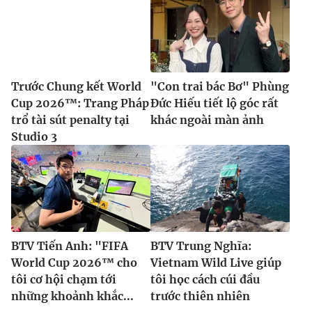
Trước Chung kết World
"Con trai bác Bơ" Phùng
Cup 2026™: Trang Pháp
Đức Hiếu tiết lộ góc rất
trổ tài sút penalty tại
khác ngoài màn ảnh
Studio 3
BTV Tiến Anh: "FIFA
BTV Trung Nghĩa:
World Cup 2026™ cho
Vietnam Wild Live giúp
tôi cơ hội chạm tới
tôi học cách cúi đầu
những khoảnh khắc...
trước thiên nhiên