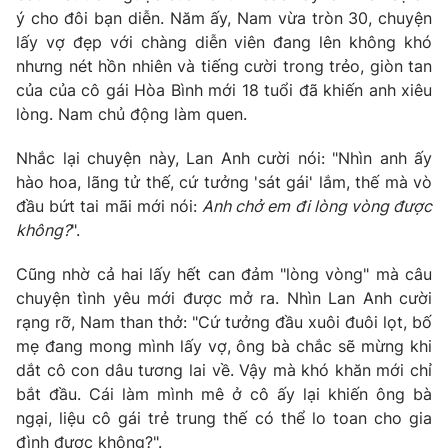
ý cho đôi bạn diễn. Năm ấy, Nam vừa tròn 30, chuyện
lấy vợ đẹp với chàng diễn viên đang lên không khó
nhưng nét hồn nhiên và tiếng cười trong trẻo, giòn tan
của của cô gái Hòa Bình mới 18 tuổi đã khiến anh xiêu
lòng. Nam chủ động làm quen.
Nhắc lại chuyện này, Lan Anh cười nói: "Nhìn anh ấy
hào hoa, lãng tử thế, cứ tưởng 'sát gái' lắm, thế mà vò
đầu bứt tai mãi mới nói:
Anh chở em đi lòng vòng được
không?
".
Cũng nhờ cả hai lấy hết can đảm "lòng vòng" mà câu
chuyện tình yêu mới được mở ra. Nhìn Lan Anh cười
rạng rỡ, Nam than thở: "Cứ tưởng đầu xuôi đuôi lọt, bố
mẹ đang mong mình lấy vợ, ông bà chắc sẽ mừng khi
dắt cô con dâu tương lai về. Vậy mà khó khăn mới chỉ
bắt đầu. Cái làm mình mê ở cô ấy lại khiến ông bà
ngại, liệu cô gái trẻ trung thế có thể lo toan cho gia
đình được không?".