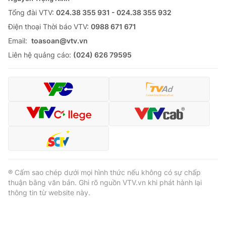
Tổng đài VTV:
024.38 355 931 - 024.38 355 932
Ðiện thoại Thời báo VTV:
0988 671 671
Email:
toasoan@vtv.vn
Liên hệ quảng cáo:
(024) 626 79595
® Cấm sao chép dưới mọi hình thức nếu không có sự chấp
thuận bằng văn bản. Ghi rõ nguồn VTV.vn khi phát hành lại
thông tin từ website này.