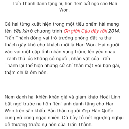
Phim VTV
Trấn Thành dành tặng nụ hôn "lén" bất ngờ cho Hari
Giải trí
Won.
Hậu trường
Điện ảnh
Đời sống
Cả hai từng xuất hiện trong một tiểu phẩm hài mang
Nhân vật
Âm nhạc
tên
Yêu kín
ở chương trình
Ơn giời! Cậu đây rồi!
2014
.
Du lịch
Khán giả
Trấn Thành đóng vai trò trưởng phòng đặt ra thử
Giáo dục
Sao
thách gây khó cho khách mời là Hari Won. Hai người
Làm đẹp
Giải sao mai
Tuyển sinh
vào vai một cặp tình nhân vụng trộm, lén yêu nhau.
Công nghệ
Chất lượng cuộc sống
Tranh thủ lúc không có người, nhân vật của Trấn
Học trực tuyến
Thành lại thể hiện những cử chỉ thân mật với bạn gái,
Hitech Công nghệ tương lai
thậm chí là ôm hôn.
Giao lưu trực tuyến
Sản phẩm
Lịch phát sóng
Thị trường
Nam danh hài khiến khán giả và giám khảo Hoài Linh
Tư vấn
bất ngờ trước nụ hôn "lén" anh dành tặng cho Hari
Won trên sân khấu. Bản thân người đẹp Hàn Quốc
Chuyên mục khác
cũng vô cùng ngạc nhiên. Cô bày tỏ nét ngượng nghịu
Emagazine
Podcast
dễ thương trước nụ hôn của Trấn Thành.