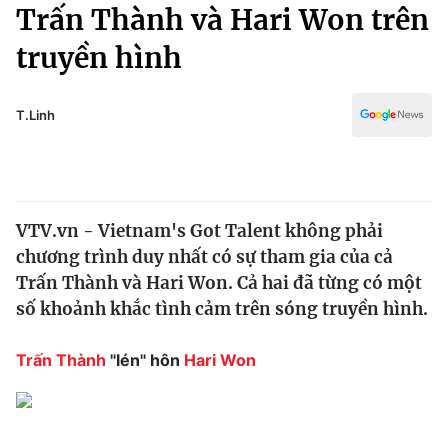
Chính trị
Trấn Thành và Hari Won trên
Truyền hình
truyền hình
Văn hóa - Giải trí
Xã hội
Y tế
Đời sống
T.Linh
Pháp luật
Công nghệ
Giáo dục
Y tế
VTV.vn - Vietnam's Got Talent không phải
Thế giới
chương trình duy nhất có sự tham gia của cả
Tin tức
Trấn Thành và Hari Won. Cả hai đã từng có một
Kinh tế
số khoảnh khắc tình cảm trên sóng truyền hình.
Thế giới đó đây
Tài chính
Dữ liệu và đời sống
Câu chuyện quốc tế
Trấn Thành
"lén" hôn
Hari Won
Thị trường
Truyền hình
Góc doanh nghiệp