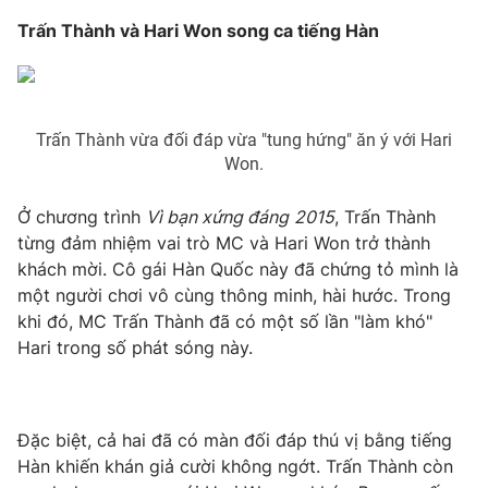
Trấn Thành và Hari Won song ca tiếng Hàn
Photo
Infographic
Video
Shorts video
Trấn Thành vừa đối đáp vừa "tung hứng" ăn ý với Hari
VTV Money
VTV Thể thao
Won.
Ở chương trình
Vì bạn xứng đáng
2015
, Trấn Thành
VTV Sức khoẻ
Bất động sản
từng đảm nhiệm vai trò MC và Hari Won trở thành
khách mời. Cô gái Hàn Quốc này đã chứng tỏ mình là
Thị trường 24h
Tấm lòng Việt
một người chơi vô cùng thông minh, hài hước. Trong
khi đó, MC Trấn Thành đã có một số lần "làm khó"
Hari trong số phát sóng này.
VTV4
Vươn mình bằng AI
VTV9
VTV8
Đặc biệt, cả hai đã có màn đối đáp thú vị bằng tiếng
Hàn khiến khán giả cười không ngớt. Trấn Thành còn
Liên hệ tòa soạn
English