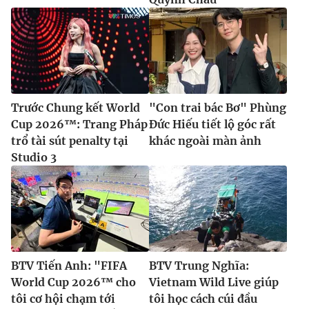
Trước Chung kết World
"Con trai bác Bơ" Phùng
Cup 2026™: Trang Pháp
Đức Hiếu tiết lộ góc rất
trổ tài sút penalty tại
khác ngoài màn ảnh
Studio 3
BTV Tiến Anh: "FIFA
BTV Trung Nghĩa:
World Cup 2026™ cho
Vietnam Wild Live giúp
tôi cơ hội chạm tới
tôi học cách cúi đầu