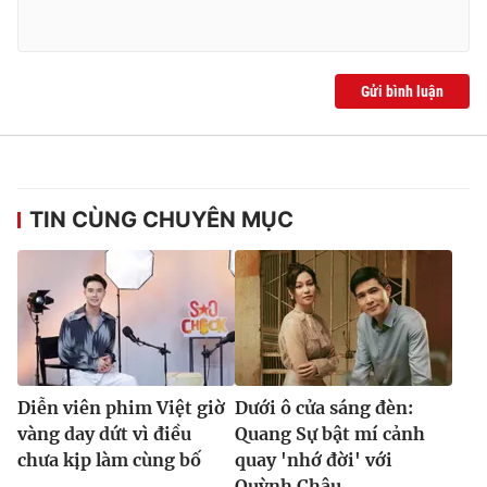
Gửi bình luận
TIN CÙNG CHUYÊN MỤC
Diễn viên phim Việt giờ
Dưới ô cửa sáng đèn:
vàng day dứt vì điều
Quang Sự bật mí cảnh
chưa kịp làm cùng bố
quay 'nhớ đời' với
Quỳnh Châu