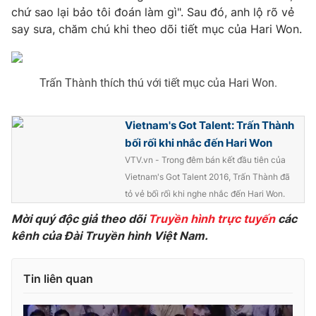
Ðiện thoại Thời báo VTV:
024.66 897 897
chứ sao lại bảo tôi đoán làm gì". Sau đó, anh lộ rõ vẻ
Email:
toasoan@vtv.vn
say sưa, chăm chú khi theo dõi tiết mục của Hari Won.
Liên hệ quảng cáo:
024-7300.7108
Trấn Thành thích thú với tiết mục của Hari Won.
Vietnam's Got Talent: Trấn Thành
bối rối khi nhắc đến Hari Won
VTV.vn - Trong đêm bán kết đầu tiên của
Vietnam's Got Talent 2016, Trấn Thành đã
tỏ vẻ bối rối khi nghe nhắc đến Hari Won.
Mời quý độc giả theo dõi
Truyền hình trực tuyến
các
kênh của Đài Truyền hình Việt Nam.
® Cấm sao chép dưới mọi hình thức nếu không có sự chấp
thuận bằng văn bản. Ghi rõ nguồn VTV.vn khi phát hành lại
thông tin từ website này.
Tin liên quan