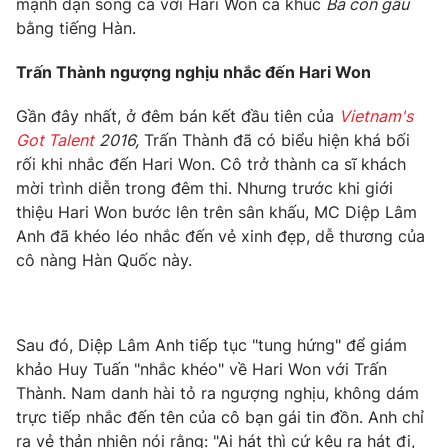
mạnh dạn song ca với Hari Won ca khúc
Ba con gấu
bằng tiếng Hàn.
Trấn Thành ngượng nghịu nhắc đến Hari Won
THỜI BÁO VTV
Gần đây nhất, ở đêm bán kết đầu tiên của
Vietnam's
Got Talent
2016,
Trấn Thành đã có biểu hiện khá bối
rối khi nhắc đến Hari Won. Cô trở thành ca sĩ khách
mời trình diễn trong đêm thi. Nhưng trước khi giới
Theo dõi báo trên
thiệu Hari Won bước lên trên sân khấu, MC Diệp Lâm
Anh đã khéo léo nhắc đến vẻ xinh đẹp, dễ thương của
Cơ quan chủ quản:
Đài Truyền hình Việt Nam
cô nàng Hàn Quốc này.
Cơ quan báo chí:
Thời báo VTV
Giấy phép hoạt động báo in và báo điện tử số 483/GP-BTTTT
cấp ngày 29/12/2023
Sau đó, Diệp Lâm Anh tiếp tục "tung hứng" để giám
Tổng Biên tập:
Vũ Thanh Thủy
khảo Huy Tuấn "nhắc khéo" về Hari Won với Trấn
Phó Tổng Biên tập:
Nguyễn Thị Mỹ Hạnh, Phạm Quốc Thắng,
Thành. Nam danh hài tỏ ra ngượng nghịu, không dám
Nguyễn Trọng Ninh
trực tiếp nhắc đến tên của cô bạn gái tin đồn. Anh chỉ
Tổng đài VTV:
024.38 355 931 - 024.38 355 932
ra vẻ thản nhiên nói rằng: "Ai hát thì cứ kêu ra hát đi,