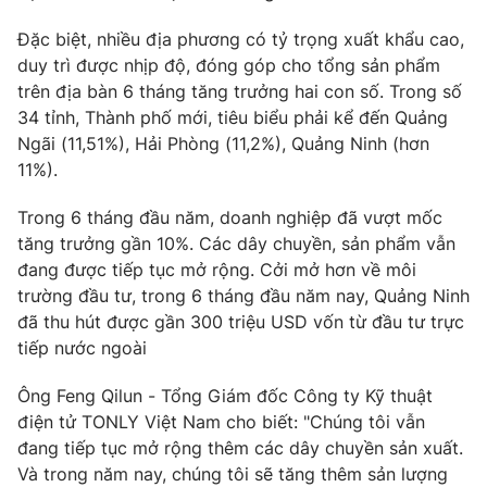
Phim VTV
Giải trí
Đặc biệt, nhiều địa phương có tỷ trọng xuất khẩu cao,
Hậu trường
duy trì được nhịp độ, đóng góp cho tổng sản phẩm
Điện ảnh
Đời sống
trên địa bàn 6 tháng tăng trưởng hai con số. Trong số
Nhân vật
Âm nhạc
34 tỉnh, Thành phố mới, tiêu biểu phải kể đến Quảng
Du lịch
Khán giả
Ngãi (11,51%), Hải Phòng (11,2%), Quảng Ninh (hơn
Giáo dục
Sao
11%).
Làm đẹp
Giải sao mai
Tuyển sinh
Công nghệ
Trong 6 tháng đầu năm, doanh nghiệp đã vượt mốc
Chất lượng cuộc sống
Học trực tuyến
tăng trưởng gần 10%. Các dây chuyền, sản phẩm vẫn
Hitech Công nghệ tương lai
đang được tiếp tục mở rộng. Cởi mở hơn về môi
Giao lưu trực tuyến
trường đầu tư, trong 6 tháng đầu năm nay, Quảng Ninh
Sản phẩm
đã thu hút được gần 300 triệu USD vốn từ đầu tư trực
Lịch phát sóng
Thị trường
tiếp nước ngoài
Tư vấn
Ông Feng Qilun - Tổng Giám đốc Công ty Kỹ thuật
Chuyên mục khác
điện tử TONLY Việt Nam cho biết: "Chúng tôi vẫn
đang tiếp tục mở rộng thêm các dây chuyền sản xuất.
Emagazine
Podcast
Và trong năm nay, chúng tôi sẽ tăng thêm sản lượng