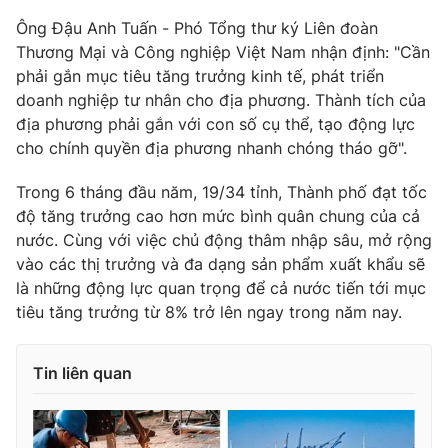
Ðiện thoại Thời báo VTV:
024.66 897 897
Ông Đậu Anh Tuấn - Phó Tổng thư ký Liên đoàn
Email:
toasoan@vtv.vn
Thương Mại và Công nghiệp Việt Nam nhận định: "Cần
Liên hệ quảng cáo:
024-7300.7108
phải gắn mục tiêu tăng trưởng kinh tế, phát triển
doanh nghiệp tư nhân cho địa phương. Thành tích của
địa phương phải gắn với con số cụ thể, tạo động lực
cho chính quyền địa phương nhanh chóng tháo gỡ".
Trong 6 tháng đầu năm, 19/34 tỉnh, Thành phố đạt tốc
độ tăng trưởng cao hơn mức bình quân chung của cả
nước. Cùng với việc chủ động thâm nhập sâu, mở rộng
vào các thị trưởng và đa dạng sản phẩm xuất khẩu sẽ
là những động lực quan trọng để cả nước tiến tới mục
tiêu tăng trưởng từ 8% trở lên ngay trong năm nay.
® Cấm sao chép dưới mọi hình thức nếu không có sự chấp
thuận bằng văn bản. Ghi rõ nguồn VTV.vn khi phát hành lại
Tin liên quan
thông tin từ website này.