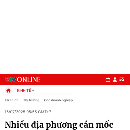
KINH TẾ
Chính trị
Tài chính
Thị trường
Góc doanh nghiệp
Xã hội
16/07/2025 05:55 GMT+7
Pháp luật
Chuyên mục
Kinh tế
Nhiều địa phương cán mốc
Thể thao