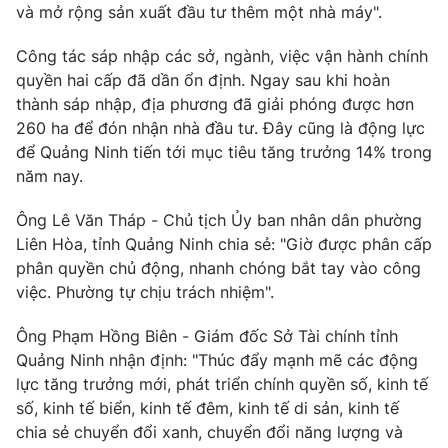
và mở rộng sản xuất đầu tư thêm một nhà máy".
Photo
Infographic
Công tác sáp nhập các sở, ngành, việc vận hành chính
quyền hai cấp đã dần ổn định. Ngay sau khi hoàn
Video
Shorts video
thành sáp nhập, địa phương đã giải phóng được hơn
260 ha để đón nhận nhà đầu tư. Đây cũng là động lực
VTV Money
VTV Thể thao
để Quảng Ninh tiến tới mục tiêu tăng trưởng 14% trong
năm nay.
VTV Sức khoẻ
Bất động sản
Ông Lê Văn Tháp - Chủ tịch Ủy ban nhân dân phường
Liên Hòa, tỉnh Quảng Ninh chia sẻ: "Giờ được phân cấp
Thị trường 24h
Tấm lòng Việt
phân quyền chủ động, nhanh chóng bắt tay vào công
việc. Phường tự chịu trách nhiệm".
VTV4
Vươn mình bằng AI
Ông Phạm Hồng Biên - Giám đốc Sở Tài chính tỉnh
Quảng Ninh nhận định: "Thúc đẩy mạnh mẽ các động
VTV9
VTV8
lực tăng trưởng mới, phát triển chính quyền số, kinh tế
số, kinh tế biển, kinh tế đêm, kinh tế di sản, kinh tế
chia sẻ chuyển đổi xanh, chuyển đổi năng lượng và
Liên hệ tòa soạn
English