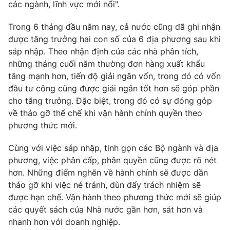
các ngành, lĩnh vực mới nổi".
Trong 6 tháng đầu năm nay, cả nước cũng đã ghi nhận
được tăng trưởng hai con số của 6 địa phương sau khi
THỜI BÁO VTV
sáp nhập. Theo nhận định của các nhà phân tích,
những tháng cuối năm thường đơn hàng xuất khẩu
tăng mạnh hơn, tiến độ giải ngân vốn, trong đó có vốn
đầu tư công cũng được giải ngân tốt hơn sẽ góp phần
Theo dõi báo trên
cho tăng trưởng. Đặc biệt, trong đó có sự đóng góp
về tháo gỡ thể chế khi vận hành chính quyền theo
phương thức mới.
Cơ quan chủ quản:
Đài Truyền hình Việt Nam
Cơ quan báo chí:
Thời báo VTV
Cùng với việc sáp nhập, tinh gọn các Bộ ngành và địa
Giấy phép hoạt động báo in và báo điện tử số 483/GP-BTTTT
phương, việc phân cấp, phân quyền cũng được rõ nét
cấp ngày 29/12/2023
hơn. Những điểm nghẽn về hành chính sẽ được dần
Tổng Biên tập:
Vũ Thanh Thủy
tháo gỡ khi việc né tránh, đùn đẩy trách nhiệm sẽ
Phó Tổng Biên tập:
được hạn chế. Vận hành theo phương thức mới sẽ giúp
Nguyễn Thị Mỹ Hạnh, Phạm Quốc Thắng,
Nguyễn Trọng Ninh
các quyết sách của Nhà nước gần hơn, sát hơn và
Tổng đài VTV:
nhanh hơn với doanh nghiệp.
024.38 355 931 - 024.38 355 932