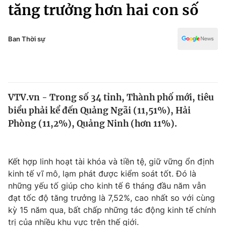
Chính trị
tăng trưởng hơn hai con số
Truyền hình
Văn hóa - Giải trí
Xã hội
Y tế
Ban Thời sự
Đời sống
Pháp luật
Công nghệ
Giáo dục
Y tế
VTV.vn - Trong số 34 tỉnh, Thành phố mới, tiêu
biểu phải kể đến Quảng Ngãi (11,51%), Hải
Thế giới
Phòng (11,2%), Quảng Ninh (hơn 11%).
Tin tức
Kinh tế
Thế giới đó đây
Kết hợp linh hoạt tài khóa và tiền tệ, giữ vững ổn định
Tài chính
kinh tế vĩ mô, lạm phát được kiểm soát tốt. Đó là
Dữ liệu và đời sống
Câu chuyện quốc tế
những yếu tố giúp cho kinh tế 6 tháng đầu năm vẫn
Thị trường
đạt tốc độ tăng trưởng là 7,52%, cao nhất so với cùng
Truyền hình
kỳ 15 năm qua, bất chấp những tác động kinh tế chính
Góc doanh nghiệp
trị của nhiều khu vực trên thế giới.