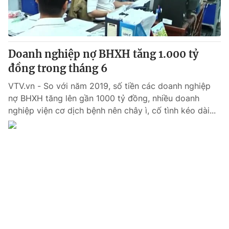
Giao lưu trực tuyến
Sản phẩm
Lịch phát sóng
Thị trường
Tư vấn
Doanh nghiệp nợ BHXH tăng 1.000 tỷ
đồng trong tháng 6
Chuyên mục khác
Emagazine
VTV.vn - So với năm 2019, số tiền các doanh nghiệp
Podcast
nợ BHXH tăng lên gần 1000 tỷ đồng, nhiều doanh
nghiệp viện cơ dịch bệnh nên chây ì, cố tình kéo dài...
Photo
Infographic
Video
Shorts video
VTV Money
VTV Thể thao
VTV Sức khoẻ
Bất động sản