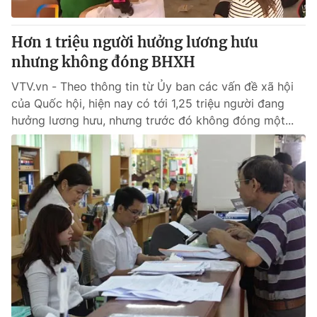
Cơ quan báo chí:
Thời báo VTV
Giấy phép hoạt động báo in và báo điện tử số 483/GP-BTTTT
Hơn 1 triệu người hưởng lương hưu
cấp ngày 29/12/2023
nhưng không đóng BHXH
Tổng Biên tập:
Vũ Thanh Thủy
VTV.vn - Theo thông tin từ Ủy ban các vấn đề xã hội
Phó Tổng Biên tập:
Nguyễn Thị Mỹ Hạnh, Phạm Quốc Thắng,
của Quốc hội, hiện nay có tới 1,25 triệu người đang
Nguyễn Trọng Ninh
hưởng lương hưu, nhưng trước đó không đóng một...
Tổng đài VTV:
024.38 355 931 - 024.38 355 932
Ðiện thoại Thời báo VTV:
024.66 897 897
Email:
toasoan@vtv.vn
Liên hệ quảng cáo:
024-7300.7108