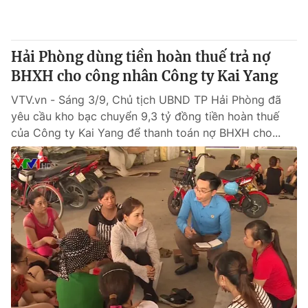
Thị trường 24h
Tấm lòng Việt
VTV4
Vươn mình bằng AI
Hải Phòng dùng tiền hoàn thuế trả nợ
BHXH cho công nhân Công ty Kai Yang
VTV9
VTV8
VTV.vn - Sáng 3/9, Chủ tịch UBND TP Hải Phòng đã
yêu cầu kho bạc chuyển 9,3 tỷ đồng tiền hoàn thuế
Liên hệ tòa soạn
English
của Công ty Kai Yang để thanh toán nợ BHXH cho...
THỜI BÁO VTV
Theo dõi báo trên
Cơ quan chủ quản:
Đài Truyền hình Việt Nam