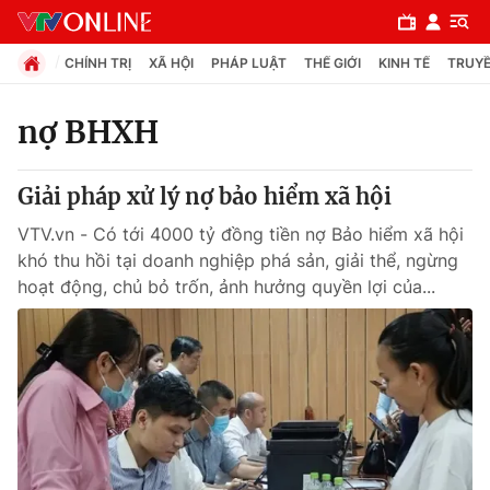
CHÍNH TRỊ
XÃ HỘI
PHÁP LUẬT
THẾ GIỚI
KINH TẾ
TRUYỀ
nợ BHXH
Chuyên mục
Giải pháp xử lý nợ bảo hiểm xã hội
Chính trị
VTV.vn - Có tới 4000 tỷ đồng tiền nợ Bảo hiểm xã hội
khó thu hồi tại doanh nghiệp phá sản, giải thể, ngừng
Xã hội
hoạt động, chủ bỏ trốn, ảnh hưởng quyền lợi của...
Pháp luật
Y tế
Thế giới