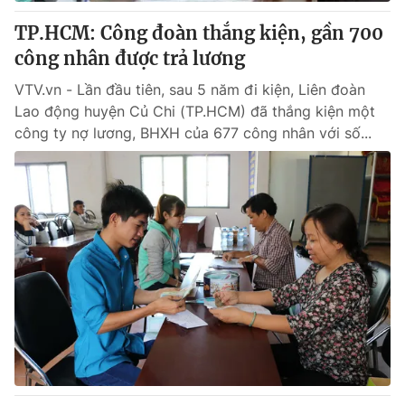
TP.HCM: Công đoàn thắng kiện, gần 700
công nhân được trả lương
® Cấm sao chép dưới mọi hình thức nếu không có sự chấp
VTV.vn - Lần đầu tiên, sau 5 năm đi kiện, Liên đoàn
thuận bằng văn bản. Ghi rõ nguồn VTV.vn khi phát hành lại
Lao động huyện Củ Chi (TP.HCM) đã thắng kiện một
thông tin từ website này.
công ty nợ lương, BHXH của 677 công nhân với số...