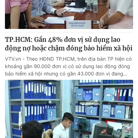
Tin tức
Kinh tế
Thế giới đó đây
Tài chính
Dữ liệu và đời sống
Câu chuyện quốc tế
Thị trường
TP.HCM: Gần 48% đơn vị sử dụng lao
động nợ hoặc chậm đóng bảo hiểm xã hội
Truyền hình
Góc doanh nghiệp
VTV.vn - Theo HĐND TP.HCM, trên địa bàn TP hiện có
Phim VTV
Giải trí
khoảng gần 90.000 đơn vị có sử dụng lao động đóng
Hậu trường
bảo hiểm xã hội nhưng có gần 43.000 đơn vị đang...
Điện ảnh
Đời sống
Nhân vật
Âm nhạc
Du lịch
Khán giả
Giáo dục
Sao
Làm đẹp
Giải sao mai
Tuyển sinh
Công nghệ
Chất lượng cuộc sống
Học trực tuyến
Hitech Công nghệ tương lai