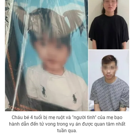
Phim VTV
Giải trí
Hậu trường
Điện ảnh
Đời sống
Nhân vật
Âm nhạc
Du lịch
Khán giả
Giáo dục
Sao
Làm đẹp
Giải sao mai
Tuyển sinh
Công nghệ
Chất lượng cuộc sống
Học trực tuyến
Hitech Công nghệ tương lai
Giao lưu trực tuyến
Sản phẩm
Lịch phát sóng
Thị trường
Tư vấn
Chuyên mục khác
Cháu bé 4 tuổi bị mẹ ruột và "người tình" của mẹ bạo
hành dẫn đến tử vong trong vụ án được quan tâm nhất
Emagazine
Podcast
tuần qua.