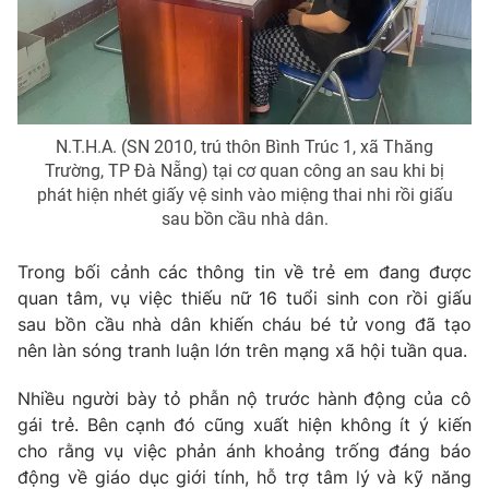
Email:
toasoan@vtv.vn
Liên hệ quảng cáo:
024-7300.7108
N.T.H.A. (SN 2010, trú thôn Bình Trúc 1, xã Thăng
Trường, TP Đà Nẵng) tại cơ quan công an sau khi bị
phát hiện nhét giấy vệ sinh vào miệng thai nhi rồi giấu
sau bồn cầu nhà dân.
Trong bối cảnh các thông tin về trẻ em đang được
quan tâm, vụ việc thiếu nữ 16 tuổi sinh con rồi giấu
sau bồn cầu nhà dân khiến cháu bé tử vong đã tạo
® Cấm sao chép dưới mọi hình thức nếu không có sự chấp
nên làn sóng tranh luận lớn trên mạng xã hội tuần qua.
thuận bằng văn bản. Ghi rõ nguồn VTV.vn khi phát hành lại
thông tin từ website này.
Nhiều người bày tỏ phẫn nộ trước hành động của cô
gái trẻ. Bên cạnh đó cũng xuất hiện không ít ý kiến
cho rằng vụ việc phản ánh khoảng trống đáng báo
động về giáo dục giới tính, hỗ trợ tâm lý và kỹ năng