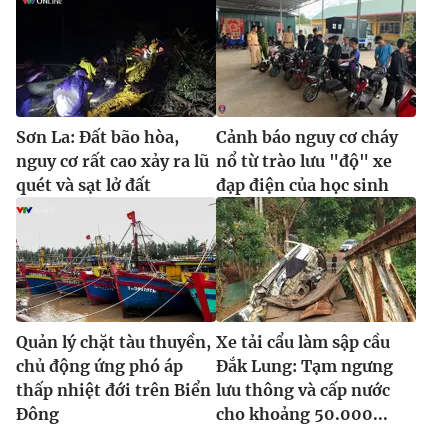
Sơn La: Đất bão hòa,
Cảnh báo nguy cơ cháy
nguy cơ rất cao xảy ra lũ
nổ từ trào lưu "độ" xe
quét và sạt lở đất
đạp điện của học sinh
Quản lý chặt tàu thuyền,
Xe tải cẩu làm sập cầu
chủ động ứng phó áp
Đắk Lung: Tạm ngưng
thấp nhiệt đới trên Biển
lưu thông và cấp nước
Đông
cho khoảng 50.000...