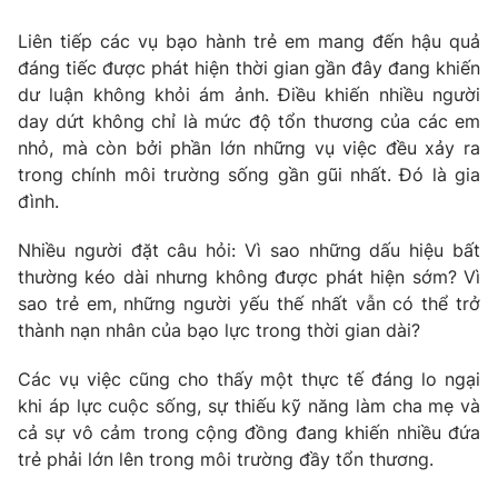
Photo
Infographic
Liên tiếp các vụ bạo hành trẻ em mang đến hậu quả
đáng tiếc được phát hiện thời gian gần đây đang khiến
dư luận không khỏi ám ảnh. Điều khiến nhiều người
Video
Shorts video
day dứt không chỉ là mức độ tổn thương của các em
nhỏ, mà còn bởi phần lớn những vụ việc đều xảy ra
VTV Money
VTV Thể thao
trong chính môi trường sống gần gũi nhất. Đó là gia
đình.
VTV Sức khoẻ
Bất động sản
Nhiều người đặt câu hỏi: Vì sao những dấu hiệu bất
thường kéo dài nhưng không được phát hiện sớm? Vì
Thị trường 24h
Tấm lòng Việt
sao trẻ em, những người yếu thế nhất vẫn có thể trở
thành nạn nhân của bạo lực trong thời gian dài?
VTV4
Vươn mình bằng AI
Các vụ việc cũng cho thấy một thực tế đáng lo ngại
khi áp lực cuộc sống, sự thiếu kỹ năng làm cha mẹ và
VTV9
VTV8
cả sự vô cảm trong cộng đồng đang khiến nhiều đứa
trẻ phải lớn lên trong môi trường đầy tổn thương.
Liên hệ tòa soạn
English