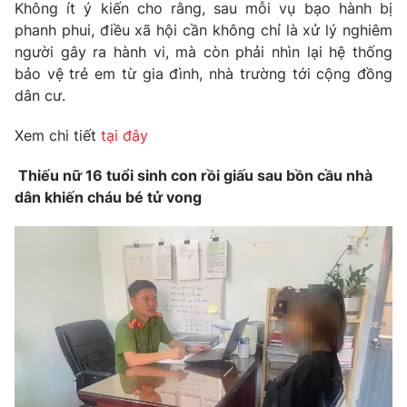
Không ít ý kiến cho rằng, sau mỗi vụ bạo hành bị
phanh phui, điều xã hội cần không chỉ là xử lý nghiêm
người gây ra hành vi, mà còn phải nhìn lại hệ thống
bảo vệ trẻ em từ gia đình, nhà trường tới cộng đồng
THỜI BÁO VTV
dân cư.
Xem chi tiết
tại đây
Theo dõi báo trên
Thiếu nữ 16 tuổi sinh con rồi giấu sau bồn cầu nhà
Cơ quan chủ quản:
Đài Truyền hình Việt Nam
dân khiến cháu bé tử vong
Cơ quan báo chí:
Thời báo VTV
Giấy phép hoạt động báo in và báo điện tử số 483/GP-BTTTT
cấp ngày 29/12/2023
Tổng Biên tập:
Vũ Thanh Thủy
Phó Tổng Biên tập:
Nguyễn Thị Mỹ Hạnh, Phạm Quốc Thắng,
Nguyễn Trọng Ninh
Tổng đài VTV:
024.38 355 931 - 024.38 355 932
Ðiện thoại Thời báo VTV:
024.66 897 897