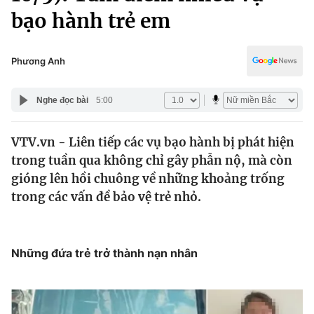
Chính trị
bạo hành trẻ em
Truyền hình
Văn hóa - Giải trí
Xã hội
Y tế
Phương Anh
Đời sống
Pháp luật
Công nghệ
Nghe đọc bài
5:00
Giáo dục
Y tế
VTV.vn - Liên tiếp các vụ bạo hành bị phát hiện
trong tuần qua không chỉ gây phẫn nộ, mà còn
Thế giới
gióng lên hồi chuông về những khoảng trống
Tin tức
trong các vấn đề bảo vệ trẻ nhỏ.
Kinh tế
Thế giới đó đây
Tài chính
Dữ liệu và đời sống
Câu chuyện quốc tế
Những đứa trẻ trở thành nạn nhân
Thị trường
Truyền hình
Góc doanh nghiệp