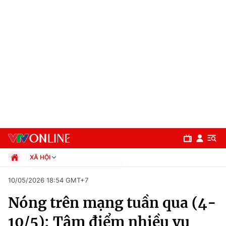
XÃ HỘI
Chính trị
10/05/2026 18:54 GMT+7
Xã hội
Nóng trên mạng tuần qua (4-
Pháp luật
Chuyên mục
Kinh tế
10/5): Tâm điểm nhiều vụ
Thể thao