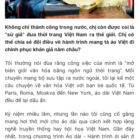
Không chỉ thành công trong nước, chị còn được coi là
THỜI BÁO VTV
“sứ giả” đưa thời trang Việt Nam ra thế giới. Chị có
thể chia sẻ đôi điều về hành trình mang tà áo Việt đi
Theo dõi báo trên
chinh phục khán giả năm châu?
Tôi thường nói đùa rằng công việc của mình là “mở
Cơ quan chủ quản:
Đài Truyền hình Việt Nam
biên giới văn hóa bằng ngôn ngữ thời trang”. Mỗi
Cơ quan báo chí:
Thời báo VTV
chuyến mang bộ sưu tập ra nước ngoài, tôi lại kể một
Giấy phép hoạt động báo in và báo điện tử số 483/GP-BTTTT
câu chuyện về văn hóa Việt với bạn bè quốc tế. Từ
cấp ngày 29/12/2023
Paris, Roma, Moskva đến New York, áo dài Việt Nam
Tổng Biên tập:
Vũ Thanh Thủy
đều để lại dấu ấn.
Phó Tổng Biên tập:
Nguyễn Thị Mỹ Hạnh, Phạm Quốc Thắng,
Kỷ niệm nhiều lắm, nhưng lần nào tôi cũng cố gắng
Nguyễn Trọng Ninh
mang hơi thở mới cho áo dài qua cách kết hợp làng
Tổng đài VTV:
024.38 355 931 - 024.38 355 932
nghề truyền thống hay hội họa Việt Nam. Gần đây
Ðiện thoại Thời báo VTV:
024.66 897 897
nhất, trong chương trình Áo dài - Hành trình di sản ở