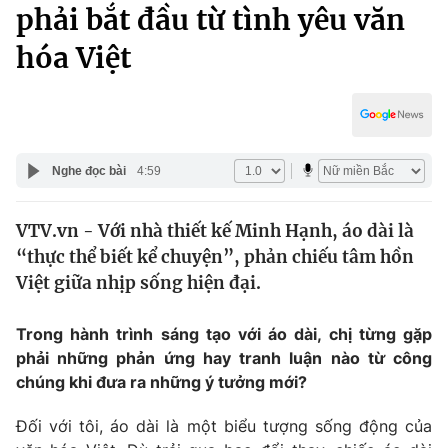
Chính trị
phải bắt đầu từ tình yêu văn
Truyền hình
hóa Việt
Văn hóa - Giải trí
Xã hội
Y tế
Đời sống
Pháp luật
Công nghệ
Giáo dục
Nghe đọc bài
4:59
Y tế
VTV.vn - Với nhà thiết kế Minh Hạnh, áo dài là
Thế giới
“thực thể biết kể chuyện”, phản chiếu tâm hồn
Tin tức
Việt giữa nhịp sống hiện đại.
Kinh tế
Thế giới đó đây
Trong hành trình sáng tạo với áo dài, chị từng gặp
Tài chính
Dữ liệu và đời sống
phải những phản ứng hay tranh luận nào từ công
Câu chuyện quốc tế
Thị trường
chúng khi đưa ra những ý tưởng mới?
Truyền hình
Góc doanh nghiệp
Đối với tôi, áo dài là một biểu tượng sống động của