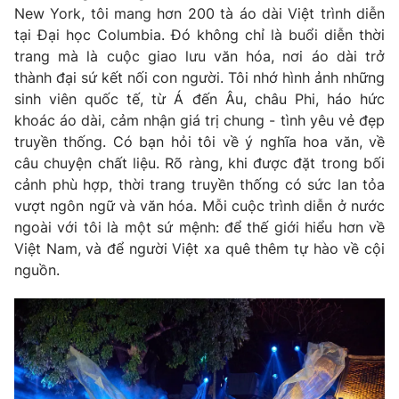
Email:
toasoan@vtv.vn
New York, tôi mang hơn 200 tà áo dài Việt trình diễn
Liên hệ quảng cáo:
024-7300.7108
tại Đại học Columbia. Đó không chỉ là buổi diễn thời
trang mà là cuộc giao lưu văn hóa, nơi áo dài trở
thành đại sứ kết nối con người. Tôi nhớ hình ảnh những
sinh viên quốc tế, từ Á đến Âu, châu Phi, háo hức
khoác áo dài, cảm nhận giá trị chung - tình yêu vẻ đẹp
truyền thống. Có bạn hỏi tôi về ý nghĩa hoa văn, về
câu chuyện chất liệu. Rõ ràng, khi được đặt trong bối
cảnh phù hợp, thời trang truyền thống có sức lan tỏa
vượt ngôn ngữ và văn hóa. Mỗi cuộc trình diễn ở nước
ngoài với tôi là một sứ mệnh: để thế giới hiểu hơn về
Việt Nam, và để người Việt xa quê thêm tự hào về cội
nguồn.
® Cấm sao chép dưới mọi hình thức nếu không có sự chấp
thuận bằng văn bản. Ghi rõ nguồn VTV.vn khi phát hành lại
thông tin từ website này.