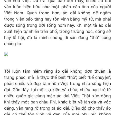
văn hóa Việt. Dù trải qua bao đổi thay, chiếc áo dài
Phim VTV
Giải trí
vẫn luôn hiện hữu như một phần căn tính của người
Hậu trường
Việt Nam. Quan trọng hơn, áo dài không để ngắm
Điện ảnh
trong viện bảo tàng hay tôn vinh bằng mỹ từ, mà phải
Đời sống
Nhân vật
được sống trong đời sống hôm nay. Khi một tà áo dài
Âm nhạc
Du lịch
xuất hiện tự nhiên trên phố, trong trường học, công sở
Khán giả
Giáo dục
Sao
hay lễ hội, đó là minh chứng di sản đang “thở” cùng
Làm đẹp
Giải sao mai
chúng ta.
Tuyển sinh
Công nghệ
Chất lượng cuộc sống
Học trực tuyến
Hitech Công nghệ tương lai
Giao lưu trực tuyến
Sản phẩm
Tôi luôn tâm niệm rằng áo dài không đơn thuần là
trang phục, mà là thực thể biết “thở”, biết “kể chuyện”,
Lịch phát sóng
Thị trường
phản chiếu vẻ đẹp tâm hồn Việt trong nhịp sống hiện
đại. Gần đây, tại một sự kiện văn hóa, nhiều bạn trẻ từ
Tư vấn
nhiều quốc gia cùng mặc áo dài Việt. Thật xúc động
Chuyên mục khác
khi thấy một bạn châu Phi, khác biệt về làn da và vóc
dáng, vẫn rạng rỡ trong tà áo dài. Điều đó cho thấy áo
Emagazine
Podcast
dài có thể tôn vinh vẻ đẹp của mọi phụ nữ, không