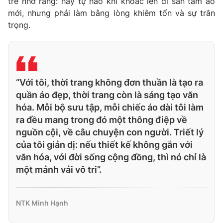
trẻ nhớ rằng: hãy tự hào khi khoác lên di sản tấm áo
mới, nhưng phải làm bằng lòng khiêm tốn và sự trân
trọng.
“Với tôi, thời trang không đơn thuần là tạo ra
quần áo đẹp, thời trang còn là sáng tạo văn
hóa. Mỗi bộ sưu tập, mỗi chiếc áo dài tôi làm
ra đều mang trong đó một thông điệp về
nguồn cội, về câu chuyện con người. Triết lý
của tôi giản dị: nếu thiết kế không gắn với
văn hóa, với đời sống cộng đồng, thì nó chỉ là
một mảnh vải vô tri”.
NTK Minh Hạnh