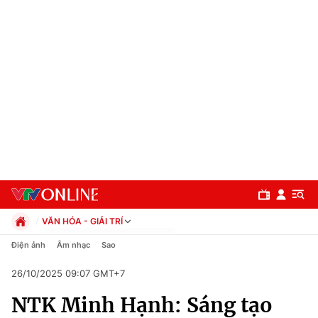
VĂN HÓA - GIẢI TRÍ
Chính trị
Điện ảnh
Âm nhạc
Sao
Xã hội
26/10/2025 09:07 GMT+7
Pháp luật
Chuyên mục
Kinh tế
NTK Minh Hạnh: Sáng tạo
Thể thao