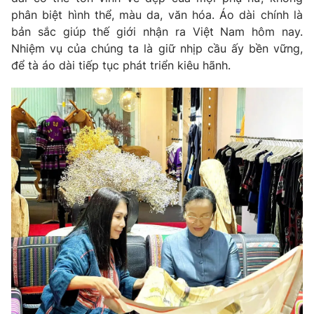
phân biệt hình thể, màu da, văn hóa. Áo dài chính là
Photo
Infographic
bản sắc giúp thế giới nhận ra Việt Nam hôm nay.
Nhiệm vụ của chúng ta là giữ nhịp cầu ấy bền vững,
Video
Shorts video
để tà áo dài tiếp tục phát triển kiêu hãnh.
VTV Money
VTV Thể thao
VTV Sức khoẻ
Bất động sản
Thị trường 24h
Tấm lòng Việt
VTV4
Vươn mình bằng AI
VTV9
VTV8
Liên hệ tòa soạn
English