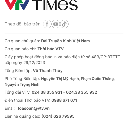
Theo dõi báo trên
Cơ quan chủ quản:
Đài Truyền hình Việt Nam
Cơ quan báo chí:
Thời báo VTV
Giấy phép hoạt động báo in và báo điện tử số 483/GP-BTTTT
cấp ngày 29/12/2023
Tổng Biên tập:
Vũ Thanh Thủy
Phó Tổng Biên tập:
Nguyễn Thị Mỹ Hạnh, Phạm Quốc Thắng,
Nguyễn Trọng Ninh
Tổng đài VTV:
024.38 355 931 - 024.38 355 932
Ðiện thoại Thời báo VTV:
0988 671 671
Email:
toasoan@vtv.vn
Liên hệ quảng cáo:
(024) 626 79595