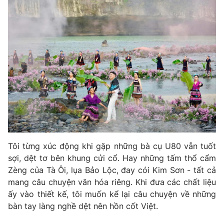
Tôi từng xúc động khi gặp những bà cụ U80 vẫn tuốt
sợi, dệt tơ bên khung cửi cổ. Hay những tấm thổ cẩm
Zèng của Tà Ôi, lụa Bảo Lộc, đay cói Kim Sơn - tất cả
mang câu chuyện văn hóa riêng. Khi đưa các chất liệu
ấy vào thiết kế, tôi muốn kể lại câu chuyện về những
bàn tay làng nghề dệt nên hồn cốt Việt.