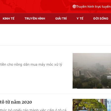
Truyền hình trực tuyến
KINH TẾ
TRUYỀN HÌNH
GIẢI TRÍ
Y TẾ
ĐỜI SỐNG
Pháp luật
Y tế
Truyền hình
Multimedia
Phim VTV
Video
p tiền cho nông dân mua máy móc xử lý
Hậu trường
Shorts video
Nhân vật
Podcast
Khán giả
EMagazine
Giải sao mai
Photo
 tô từ năm 2020
Infographic
thức bỏ phiếu tán thành việc cấm ô tô cá