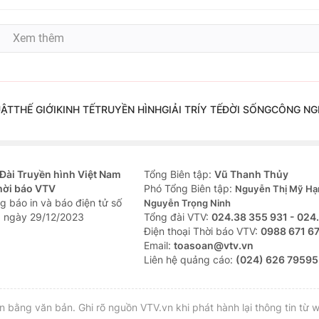
Xem thêm
UẬT
THẾ GIỚI
KINH TẾ
TRUYỀN HÌNH
GIẢI TRÍ
Y TẾ
ĐỜI SỐNG
CÔNG NG
Đài Truyền hình Việt Nam
Tổng Biên tập:
Vũ Thanh Thủy
hời báo VTV
Phó Tổng Biên tập:
Nguyễn Thị Mỹ Hạ
g báo in và báo điện tử số
Nguyễn Trọng Ninh
 ngày 29/12/2023
Tổng đài VTV:
024.38 355 931 - 024
Ðiện thoại Thời báo VTV:
0988 671 6
Email:
toasoan@vtv.vn
Liên hệ quảng cáo:
(024) 626 79595
bằng văn bản. Ghi rõ nguồn VTV.vn khi phát hành lại thông tin từ w