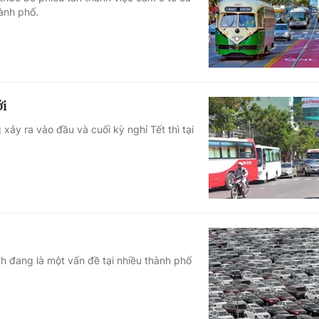
ành phố.
Góc ảnh
Giáo dục
Công nghệ
Tuyển sinh
Hitech Công ng
ới
Học trực tuyến
Sản phẩm
 xảy ra vào đầu và cuối kỳ nghỉ Tết thì tại
g
Thị trường
Tư vấn
 đang là một vấn đề tại nhiều thành phố