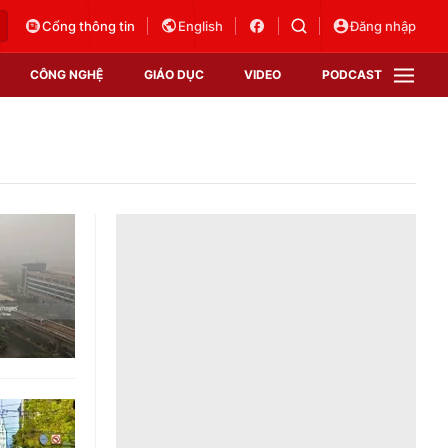
Cổng thông tin
English
Đăng nhập
CÔNG NGHỆ
GIÁO DỤC
VIDEO
PODCAST
VTV Money
VTV Thể thao
VTV Sức khoẻ
Bất động sản
Thị trường 24h
Tấm lòng Việt
Vươn mình bằng AI
VTV4
VTV8
VTV9
Lịch phát sóng
Giao lưu trực tuyến
Sự kiện