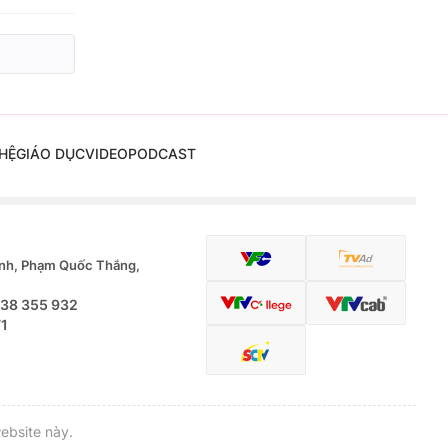
HỆ
GIÁO DỤC
VIDEO
PODCAST
nh, Phạm Quốc Thắng,
.38 355 932
71
ebsite này.