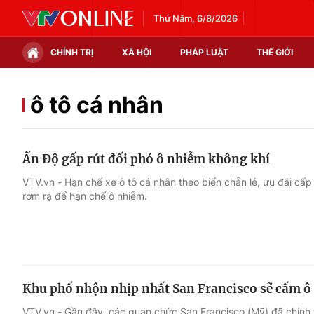
Thứ Năm, 6/8/2026
CHÍNH TRỊ
XÃ HỘI
PHÁP LUẬT
THẾ GIỚI
Chính trị
Xã hội
ô tô cá nhân
Thế giới
Kinh tế
Ấn Độ gấp rút đối phó ô nhiễm không khí
Tin tức
Tài chính
VTV.vn - Hạn chế xe ô tô cá nhân theo biển chẵn lẻ, ưu đãi cấ
rơm rạ để hạn chế ô nhiễm.
Thế giới đó đây
Thị trường
Câu chuyện quốc tế
Góc doanh nghiệp
Dữ liệu và đời sống
Khu phố nhộn nhịp nhất San Francisco sẽ cấm ô
VTV.vn - Gần đây, các quan chức San Francisco (Mỹ) đã chính 