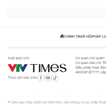
CHÍNH TRỊ
XÃ HỘI
PHÁP L
Cơ quan chủ quản:
THỜI BÁO VTV
Cơ quan báo chí:
T
Giấy phép hoạt độn
483/GP-BTTTT cấp
Theo dõi báo trên
® Cấm sao chép dưới mọi hình thức nếu không có sự chấp thuận 