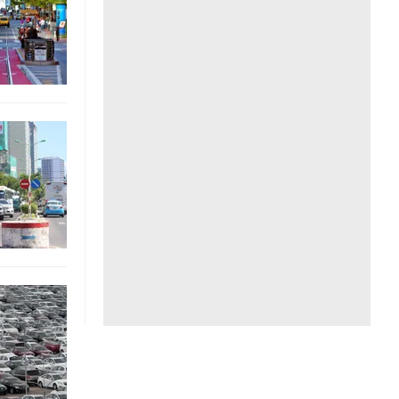
Liên hệ toà soạn
hệ tương lai