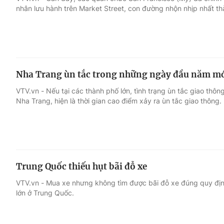
nhân lưu hành trên Market Street, con đường nhộn nhịp nhất th
Giải trí
Đời sống
Điện ảnh
Du lịch
Nha Trang ùn tắc trong những ngày đầu năm m
Âm nhạc
Làm đẹp
VTV.vn - Nếu tại các thành phố lớn, tình trạng ùn tắc giao thông
Nha Trang, hiện là thời gian cao điểm xảy ra ùn tắc giao thông.
Sao
Chất lượng cuộc sốn
Trung Quốc thiếu hụt bãi đỗ xe
VTV.vn - Mua xe nhưng không tìm được bãi đỗ xe đúng quy định
lớn ở Trung Quốc.