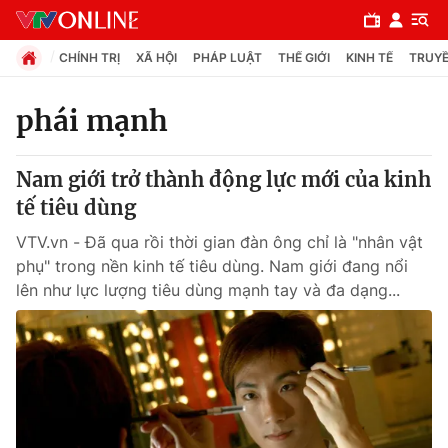
CHÍNH TRỊ
XÃ HỘI
PHÁP LUẬT
THẾ GIỚI
KINH TẾ
TRUYỀ
phái mạnh
Chuyên mục
Nam giới trở thành động lực mới của kinh
Chính trị
tế tiêu dùng
VTV.vn - Đã qua rồi thời gian đàn ông chỉ là "nhân vật
Xã hội
phụ" trong nền kinh tế tiêu dùng. Nam giới đang nổi
lên như lực lượng tiêu dùng mạnh tay và đa dạng...
Pháp luật
Y tế
Thế giới