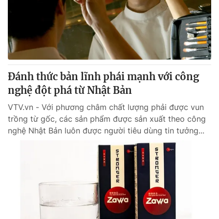
Tin tức
Kinh tế
Thế giới đó đây
Tài chính
Dữ liệu và đời sống
Câu chuyện quốc tế
Thị trường
Đánh thức bản lĩnh phái mạnh với công
Truyền hình
Góc doanh nghiệp
nghệ đột phá từ Nhật Bản
Phim VTV
Giải trí
VTV.vn - Với phương châm chất lượng phải được vun
Hậu trường
trồng từ gốc, các sản phẩm được sản xuất theo công
Điện ảnh
nghệ Nhật Bản luôn được người tiêu dùng tin tưởng...
Đời sống
Nhân vật
Âm nhạc
Du lịch
Khán giả
Giáo dục
Sao
Làm đẹp
Giải sao mai
Tuyển sinh
Công nghệ
Chất lượng cuộc sống
Học trực tuyến
Hitech Công nghệ tương lai