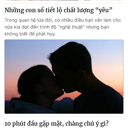
Cơ quan báo chí:
Thời báo VTV
Những con số tiết lộ chất lượng “yêu”
Giấy phép hoạt động báo in và báo điện tử số 483/GP-BTTTT
Trong quan hệ lứa đôi, có nhiều điều bạn vẫn làm cho
cấp ngày 29/12/2023
nửa kia đạt đến trình độ “nghệ thuật” nhưng bạn
Tổng Biên tập:
Vũ Thanh Thủy
không biết để phát huy.
Phó Tổng Biên tập:
Nguyễn Thị Mỹ Hạnh, Phạm Quốc Thắng,
Nguyễn Trọng Ninh
Tổng đài VTV:
024.38 355 931 - 024.38 355 932
Ðiện thoại Thời báo VTV:
024.66 897 897
Email:
toasoan@vtv.vn
Liên hệ quảng cáo:
024-7300.7108
10 phút đầu gặp mặt, chàng chú ý gì?