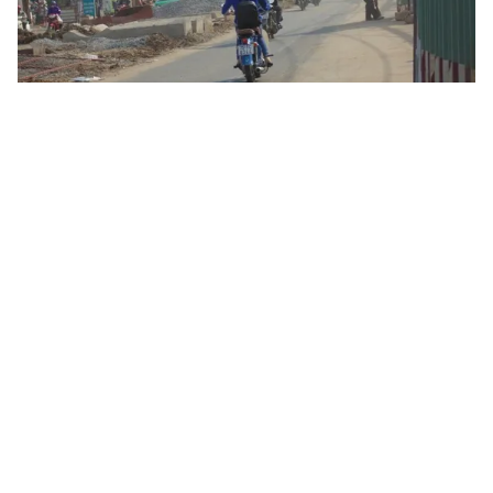
Tin mới
Video
Live
Emagazine
Trang chủ
Đà Nẵng: Cầu Sông Hàn đã lưu thông 2
chiều
VTV.vn - Cầu Sông Hàn ở Thành phố Đà Nẵng từ nay
đã có thể lưu thông được cả 2 chiều.