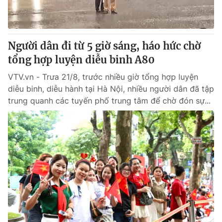
® Cấm sao chép dưới mọi hình thức nếu không có sự chấp
thuận bằng văn bản. Ghi rõ nguồn VTV.vn khi phát hành lại
Người dân đi từ 5 giờ sáng, háo hức chờ
thông tin từ website này.
tổng hợp luyện diễu binh A80
VTV.vn - Trưa 21/8, trước nhiều giờ tổng hợp luyện
diễu binh, diễu hành tại Hà Nội, nhiều người dân đã tập
trung quanh các tuyến phố trung tâm để chờ đón sự...