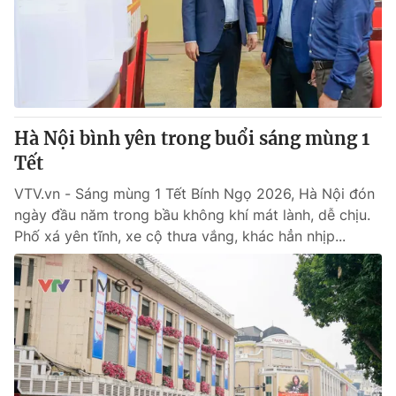
Tin tức
Kinh tế
Thế giới đó đây
Tài chính
Dữ liệu và đời sống
Câu chuyện quốc tế
Thị trường
Hà Nội bình yên trong buổi sáng mùng 1
Truyền hình
Góc doanh nghiệp
Tết
Phim VTV
Giải trí
VTV.vn - Sáng mùng 1 Tết Bính Ngọ 2026, Hà Nội đón
Hậu trường
ngày đầu năm trong bầu không khí mát lành, dễ chịu.
Điện ảnh
Phố xá yên tĩnh, xe cộ thưa vắng, khác hẳn nhịp...
Đời sống
Nhân vật
Âm nhạc
Du lịch
Khán giả
Giáo dục
Sao
Làm đẹp
Giải sao mai
Tuyển sinh
Công nghệ
Chất lượng cuộc sống
Học trực tuyến
Hitech Công nghệ tương lai