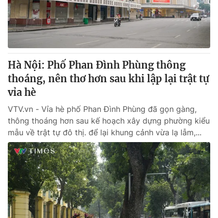
Giao lưu trực tuyến
Sản phẩm
Lịch phát sóng
Thị trường
Tư vấn
Hà Nội: Phố Phan Đình Phùng thông
Chuyên mục khác
thoáng, nên thơ hơn sau khi lập lại trật tự
Emagazine
Podcast
vỉa hè
VTV.vn - Vỉa hè phố Phan Đình Phùng đã gọn gàng,
Photo
Infographic
thông thoáng hơn sau kế hoạch xây dựng phường kiểu
mẫu về trật tự đô thị. để lại khung cảnh vừa lạ lẫm,...
Video
Shorts video
VTV Money
VTV Thể thao
VTV Sức khoẻ
Bất động sản