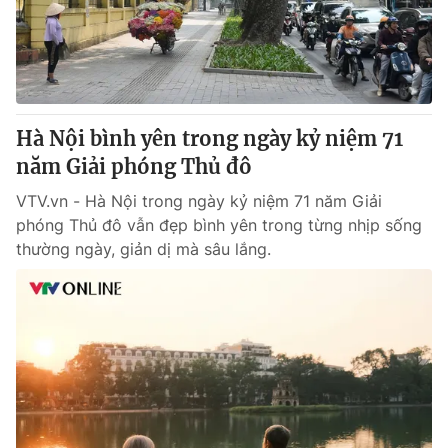
Thị trường 24h
Tấm lòng Việt
VTV4
Vươn mình bằng AI
VTV9
VTV8
Hà Nội bình yên trong ngày kỷ niệm 71
năm Giải phóng Thủ đô
Liên hệ tòa soạn
English
VTV.vn - Hà Nội trong ngày kỷ niệm 71 năm Giải
phóng Thủ đô vẫn đẹp bình yên trong từng nhịp sống
thường ngày, giản dị mà sâu lắng.
THỜI BÁO VTV
Theo dõi báo trên
Cơ quan chủ quản:
Đài Truyền hình Việt Nam
Cơ quan báo chí:
Thời báo VTV