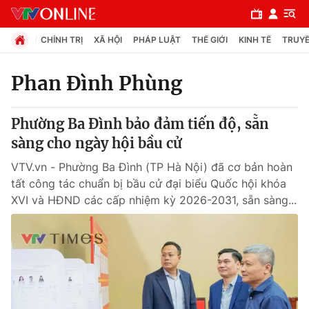
CHÍNH TRỊ
XÃ HỘI
PHÁP LUẬT
THẾ GIỚI
KINH TẾ
TRUYỀ
Phan Đình Phùng
Chuyên mục
Phường Ba Đình bảo đảm tiến độ, sẵn
Chính trị
sàng cho ngày hội bầu cử
VTV.vn - Phường Ba Đình (TP Hà Nội) đã cơ bản hoàn
Xã hội
tất công tác chuẩn bị bầu cử đại biểu Quốc hội khóa
XVI và HĐND các cấp nhiệm kỳ 2026-2031, sẵn sàng...
Pháp luật
Y tế
Thế giới