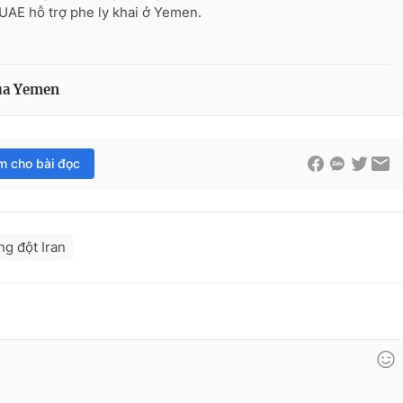
UAE hỗ trợ phe ly khai ở Yemen.
của Yemen
im cho bài đọc
ng đột Iran