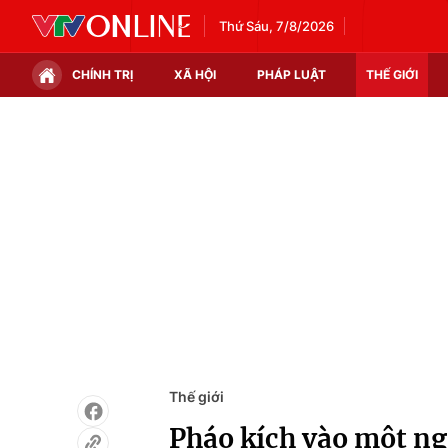
Thứ Sáu, 7/8/2026
CHÍNH TRỊ
XÃ HỘI
PHÁP LUẬT
THẾ GIỚI
Chính trị
Xã hội
Thế giới
Kinh tế
Tin tức
Tài chính
Thế giới đó đây
Thị trường
Câu chuyện quốc tế
Góc doanh nghiệp
Dữ liệu và đời sống
Thế giới
Pháo kích vào một ngô