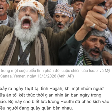
trong một cuộc biểu tình phản đối cuộc chiến của Israel và Mỹ
ại Sanaa, Yemen, ngày 13/3/2026 (Ảnh: AP)
ảy ra ngày 15/3 tại tỉnh Hajjah, khi một nhóm người
ữa ăn tối kết thúc thời gian nhịn ăn ban ngày trong
áo. Bộ này cho biết lực lượng Houthi đã pháo kích vào
iều người đang quây quần bên nhau.