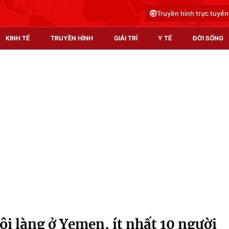
Truyền hình trực tuyến
KINH TẾ
TRUYỀN HÌNH
GIẢI TRÍ
Y TẾ
ĐỜI SỐNG
Pháp luật
Y tế
Truyền hình
Multimedia
Phim VTV
Video
Hậu trường
Shorts video
Nhân vật
Podcast
Khán giả
EMagazine
Giải sao mai
Photo
i làng ở Yemen, ít nhất 10 người
Infographic