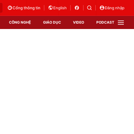
Cổng thông tin
English
Đăng nhập
CÔNG NGHỆ
GIÁO DỤC
VIDEO
PODCAST
VTV Money
VTV Thể thao
VTV Sức khoẻ
Bất động sản
Thị trường 24h
Tấm lòng Việt
Vươn mình bằng AI
VTV4
VTV8
VTV9
Lịch phát sóng
Giao lưu trực tuyến
Sự kiện