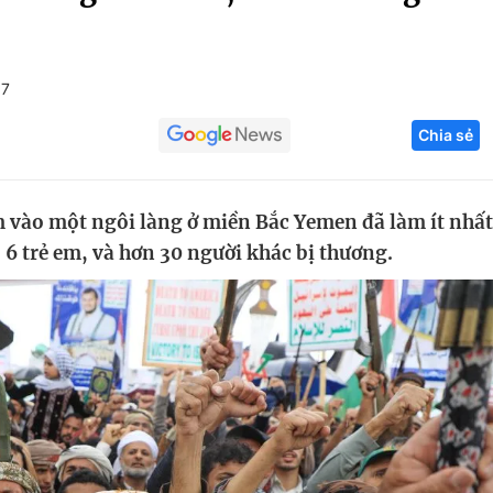
Góc ảnh
+7
Giáo dục
Công nghệ
Chia sẻ
Tuyển sinh
Hitech Công ng
Học trực tuyến
Sản phẩm
 vào một ngôi làng ở miền Bắc Yemen đã làm ít nhất
g
Thị trường
 6 trẻ em, và hơn 30 người khác bị thương.
Tư vấn