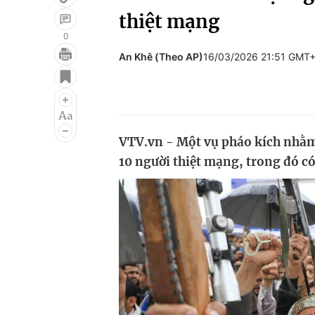
thiệt mạng
0
An Khê (Theo AP)
16/03/2026 21:51 GMT
Giải trí
Đời sống
Điện ảnh
Du lịch
Âm nhạc
Làm đẹp
VTV.vn - Một vụ pháo kích nhằm
Sao
Chất lượng cuộc sốn
10 người thiệt mạng, trong đó có