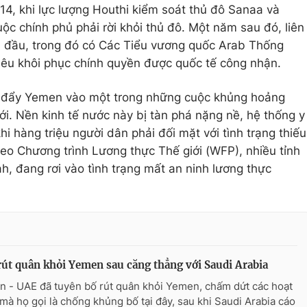
14, khi lực lượng Houthi kiểm soát thủ đô Sanaa và
ộc chính phủ phải rời khỏi thủ đô. Một năm sau đó, liên
 đầu, trong đó có Các Tiểu vương quốc Arab Thống
tiêu khôi phục chính quyền được quốc tế công nhận.
ã đẩy Yemen vào một trong những cuộc khủng hoảng
ới. Nền kinh tế nước này bị tàn phá nặng nề, hệ thống y
hi hàng triệu người dân phải đối mặt với tình trạng thiếu
heo Chương trình Lương thực Thế giới (WFP), nhiều tỉnh
h, đang rơi vào tình trạng mất an ninh lương thực
út quân khỏi Yemen sau căng thẳng với Saudi Arabia
n - UAE đã tuyên bố rút quân khỏi Yemen, chấm dứt các hoạt
mà họ gọi là chống khủng bố tại đây, sau khi Saudi Arabia cáo