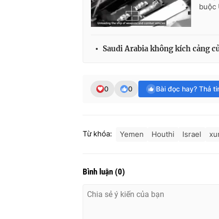
buộc 
Saudi Arabia không kích cảng 
0
0
Bài đọc hay? Thả t
Từ khóa:
Yemen
Houthi
Israel
xu
Bình luận
(
0
)