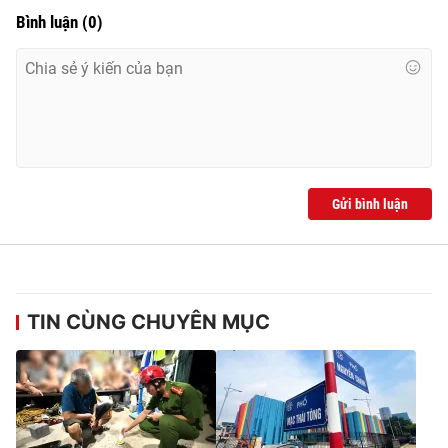
Bình luận
(
0
)
Gửi bình luận
TIN CÙNG CHUYÊN MỤC