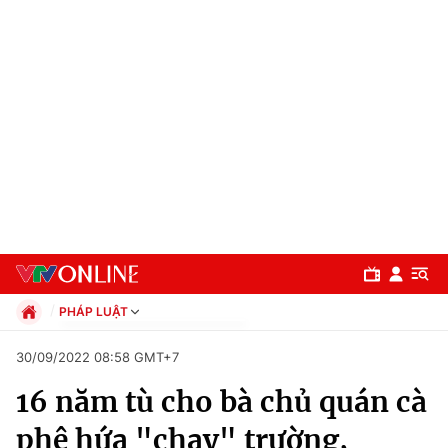
PHÁP LUẬT
Chính trị
30/09/2022 08:58 GMT+7
Xã hội
16 năm tù cho bà chủ quán cà
Pháp luật
Chuyên mục
Kinh tế
phê hứa "chạy" trường,
Thể thao