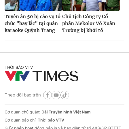
Tuyên án 50 bị cáo vụ tổ
Chủ tịch Công ty Cổ
chức "bay lắc" tại quán
phần Mekolor Võ Xuân
karaoke Quỳnh Trang
Trường bị khởi tố
THỜI BÁO VTV
Theo dõi báo trên
Cơ quan chủ quản:
Đài Truyền hình Việt Nam
Cơ quan báo chí:
Thời báo VTV
Giấy phép hoạt động báo in và báo điện tử số 483/GP-BTTTT