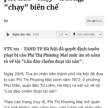
Chính trị
"chạy" biên chế
Truyền hình
Văn hóa - Giải trí
Xã hội
Y tế
PV
Đời sống
Pháp luật
Công nghệ
Nghe đọc bài
2:53
Giáo dục
Y tế
VTV.vn - TAND TP Hà Nội đã quyết định tuyên
phạt bị cáo Phí Thị Phương Mai mức án 16 năm
Thế giới
tù về tội "Lừa đảo chiếm đoạt tài sản".
Tin tức
Kinh tế
Ngày 29/9, Tòa án nhân dân thành phố Hà Nội đã đưa
Thế giới đó đây
bị cáo Phí Thị Phương Mai (sinh năm 1972; ở phường
Tài chính
Dữ liệu và đời sống
Phú Diễn, quận Bắc Từ Liêm, Hà Nội) ra xét xử về tội
Câu chuyện quốc tế
Thị trường
"Lừa đảo chiếm đoạt tài sản".
Truyền hình
Góc doanh nghiệp
Theo cáo trạng truy tố, Phí Thị Phương Mai mở quán
"cà phê Nhân", gần cổng Học viện Cảnh sát nhân dân.