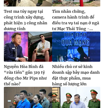
Test ma túy ngay tại
Tìm nhân chứng,
công trình xây dựng,
camera hành trình để
phát hiện 3 công nhân
điều tra vụ tai nạn ở ngã
dương tính
tư Mạc Thái Tông -...
Nguyễn Hòa Bình đã
Nhiều chủ cơ sở kinh
“rửa tiền" gần 319 tỷ
doanh sập bẫy mạo danh
đồng cho Mr Pips như
đặt thực phẩm, mua
thế nào?
hàng số lượng lớn