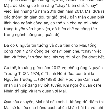
Phim VTV
Giải trí
Mặc dù không có khả năng "chạy" biên chế, "chạy"
Hậu trường
việc làm nhưng từ năm 2016 đến năm 2017, Mai đưa ra
Điện ảnh
các thông tin gian dối, tự giới thiệu bản thân quen biết
Đời sống
Nhân vật
lãnh đạo ngành công an, có thể xin cho người khác
Âm nhạc
trúng tuyển vào học viện, đỗ biên chế và công tác
Du lịch
Khán giả
Giáo dục
trong ngành công an, quân đội.
Sao
Làm đẹp
Giải sao mai
Tuyển sinh
Đã có 6 người tin tưởng và đưa tiền cho Mai, tổng
Công nghệ
Chất lượng cuộc sống
cộng hơn 4,2 tỷ đồng để "chạy" biên chế, "chạy" việc
Học trực tuyến
làm và "chạy" trường học, nhưng rồi bị chiếm đoạt hết.
Hitech Công nghệ tương lai
Giao lưu trực tuyến
Sản phẩm
Cụ thể, khoảng giữa năm 2017, vợ chồng ông Nguyễn
Trường T. (SN 1974, ở Thanh Hóa) đưa con trai là
Lịch phát sóng
Thị trường
Nguyễn Trường L. (SN 1988) đến Học viện Cảnh sát
nhân dân để đăng ký xét tuyển. Khi ngồi ở quán cafe
Tư vấn
Nhân thì gặp và làm quen với Mai.
Chuyên mục khác
Qua câu chuyện, Mai nói nếu anh L. không đủ điểm thì
Emagazine
Podcast
Mai sẽ lo liệu cho bằng cách phúc khảo bài thi với chi