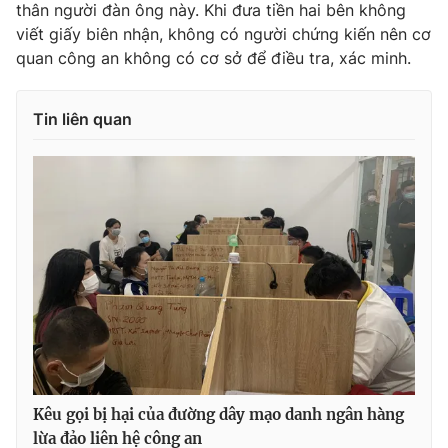
thân người đàn ông này. Khi đưa tiền hai bên không
Ðiện thoại Thời báo VTV:
024.66 897 897
viết giấy biên nhận, không có người chứng kiến nên cơ
Email:
toasoan@vtv.vn
quan công an không có cơ sở để điều tra, xác minh.
Liên hệ quảng cáo:
024-7300.7108
Tin liên quan
® Cấm sao chép dưới mọi hình thức nếu không có sự chấp
thuận bằng văn bản. Ghi rõ nguồn VTV.vn khi phát hành lại
thông tin từ website này.
Kêu gọi bị hại của đường dây mạo danh ngân hàng
lừa đảo liên hệ công an