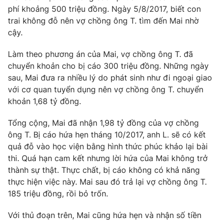
phí khoảng 500 triệu đồng. Ngày 5/8/2017, biết con
Photo
Infographic
trai không đỗ nên vợ chồng ông T. tìm đến Mai nhờ
cậy.
Video
Shorts video
Làm theo phương án của Mai, vợ chồng ông T. đã
chuyển khoản cho bị cáo 300 triệu đồng. Những ngày
VTV Money
VTV Thể thao
sau, Mai đưa ra nhiều lý do phát sinh như đi ngoại giao
với cơ quan tuyển dụng nên vợ chồng ông T. chuyển
VTV Sức khoẻ
khoản 1,68 tỷ đồng.
Bất động sản
Tổng cộng, Mai đã nhận 1,98 tỷ đồng của vợ chồng
Thị trường 24h
Tấm lòng Việt
ông T. Bị cáo hứa hẹn tháng 10/2017, anh L. sẽ có kết
quả đỗ vào học viện bằng hình thức phúc khảo lại bài
VTV4
thi. Quá hạn cam kết nhưng lời hứa của Mai không trở
Vươn mình bằng AI
thành sự thật. Thực chất, bị cáo không có khả năng
thực hiện việc này. Mai sau đó trả lại vợ chồng ông T.
VTV9
VTV8
185 triệu đồng, rồi bỏ trốn.
Liên hệ tòa soạn
Với thủ đoạn trên, Mai cũng hứa hẹn và nhận số tiền
English