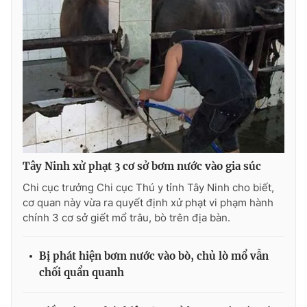
THỜI BÁO VTV
Theo dõi báo trên
Tây Ninh xử phạt 3 cơ sở bơm nước vào gia súc
Cơ quan chủ quản:
Đài Truyền hình Việt Nam
Chi cục trưởng Chi cục Thú y tỉnh Tây Ninh cho biết,
Cơ quan báo chí:
Thời báo VTV
cơ quan này vừa ra quyết định xử phạt vi phạm hành
Giấy phép hoạt động báo in và báo điện tử số 483/GP-BTTTT
chính 3 cơ sở giết mổ trâu, bò trên địa bàn.
cấp ngày 29/12/2023
Tổng Biên tập:
Vũ Thanh Thủy
Bị phát hiện bơm nước vào bò, chủ lò mổ vẫn
Phó Tổng Biên tập:
Nguyễn Thị Mỹ Hạnh, Phạm Quốc Thắng,
chối quẩn quanh
Nguyễn Trọng Ninh
Tổng đài VTV:
024.38 355 931 - 024.38 355 932