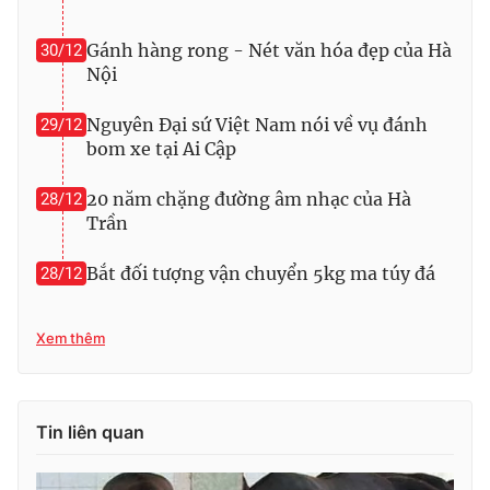
Photo
Infographic
Gánh hàng rong - Nét văn hóa đẹp của Hà
30/12
Nội
Video
Shorts video
Nguyên Đại sứ Việt Nam nói về vụ đánh
29/12
bom xe tại Ai Cập
VTV Money
VTV Thể thao
20 năm chặng đường âm nhạc của Hà
28/12
Trần
VTV Sức khoẻ
Bất động sản
Bắt đối tượng vận chuyển 5kg ma túy đá
28/12
Thị trường 24h
Tấm lòng Việt
Xem thêm
VTV4
Vươn mình bằng AI
VTV9
VTV8
Tin liên quan
Liên hệ tòa soạn
English