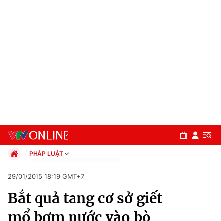
PHÁP LUẬT
Chính trị
29/01/2015 18:19 GMT+7
Xã hội
Bắt quả tang cơ sở giết
Pháp luật
Chuyên mục
Kinh tế
mổ bơm nước vào bò
Thể thao