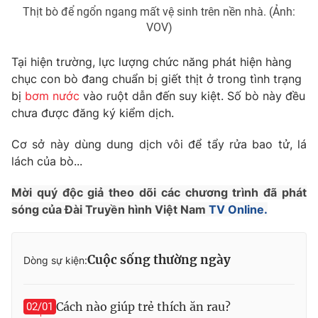
Phim VTV
Thịt bò để ngổn ngang mất vệ sinh trên nền nhà. (Ảnh:
Giải trí
VOV)
Hậu trường
Điện ảnh
Đời sống
Nhân vật
Tại hiện trường, lực lượng chức năng phát hiện hàng
Âm nhạc
chục con bò đang chuẩn bị giết thịt ở trong tình trạng
Du lịch
Khán giả
bị
bơm nước
vào ruột dẫn đến suy kiệt. Số bò này đều
Giáo dục
Sao
chưa được đăng ký kiểm dịch.
Làm đẹp
Giải sao mai
Tuyển sinh
Công nghệ
Chất lượng cuộc sống
Cơ sở này dùng dung dịch vôi để tẩy rửa bao tử, lá
Học trực tuyến
lách của bò...
Hitech Công nghệ tương lai
Giao lưu trực tuyến
Mời quý độc giả theo dõi các chương trình đã phát
Sản phẩm
sóng của Đài Truyền hình Việt Nam
TV Online.
Lịch phát sóng
Thị trường
Tư vấn
Cuộc sống thường ngày
Dòng sự kiện:
Chuyên mục khác
Emagazine
Podcast
Cách nào giúp trẻ thích ăn rau?
02/01