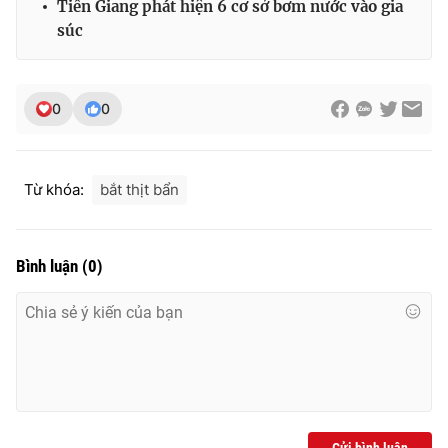
Tiền Giang phát hiện 6 cơ sở bơm nước vào gia
Ðiện thoại Thời báo VTV:
024.66 897 897
súc
Email:
toasoan@vtv.vn
Liên hệ quảng cáo:
024-7300.7108
0
0
Từ khóa:
bắt thịt bẩn
Bình luận
(
0
)
® Cấm sao chép dưới mọi hình thức nếu không có sự chấp
thuận bằng văn bản. Ghi rõ nguồn VTV.vn khi phát hành lại
thông tin từ website này.
Gửi bình luận