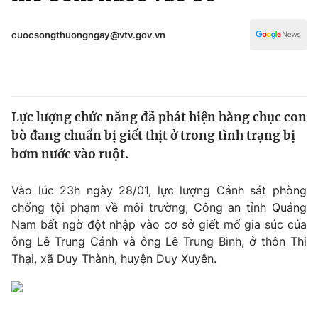
Chính trị
Truyền hình
Văn hóa - Giải trí
cuocsongthuongngay@vtv.gov.vn
Xã hội
Y tế
Đời sống
Pháp luật
Công nghệ
Giáo dục
Lực lượng chức năng đã phát hiện hàng chục con
Y tế
bò đang chuẩn bị giết thịt ở trong tình trạng bị
bơm nước vào ruột.
Thế giới
Vào lúc 23h ngày 28/01, lực lượng Cảnh sát phòng
Tin tức
chống tội phạm về môi trường, Công an tỉnh Quảng
Kinh tế
Nam bất ngờ đột nhập vào cơ sở giết mổ gia súc của
Thế giới đó đây
Tài chính
ông Lê Trung Cảnh và ông Lê Trung Bình, ở thôn Thi
Dữ liệu và đời sống
Câu chuyện quốc tế
Thại, xã Duy Thành, huyện Duy Xuyên.
Thị trường
Truyền hình
Góc doanh nghiệp