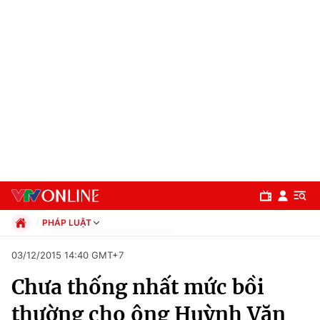
PHÁP LUẬT
Chính trị
03/12/2015 14:40 GMT+7
Xã hội
Chưa thống nhất mức bồi
Pháp luật
Chuyên mục
Kinh tế
thường cho ông Huỳnh Văn
Thể thao