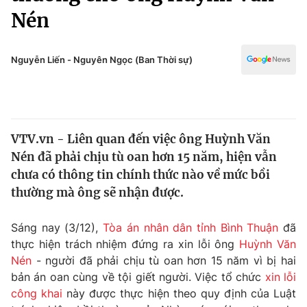
Chính trị
Nén
Truyền hình
Văn hóa - Giải trí
Xã hội
Y tế
Nguyễn Liến - Nguyên Ngọc (Ban Thời sự)
Đời sống
Pháp luật
Công nghệ
Giáo dục
Y tế
VTV.vn - Liên quan đến việc ông Huỳnh Văn
Nén đã phải chịu tù oan hơn 15 năm, hiện vẫn
Thế giới
chưa có thông tin chính thức nào về mức bồi
Tin tức
thường mà ông sẽ nhận được.
Kinh tế
Thế giới đó đây
Sáng nay (3/12),
Tòa án nhân dân tỉnh Bình Thuận
đã
Tài chính
Dữ liệu và đời sống
thực hiện trách nhiệm đứng ra xin lỗi ông
Huỳnh Văn
Câu chuyện quốc tế
Thị trường
Nén
- người đã phải chịu tù oan hơn 15 năm vì bị hai
bản án oan cùng về tội giết người. Việc tổ chức
xin lỗi
Truyền hình
Góc doanh nghiệp
công khai
này được thực hiện theo quy định của Luật