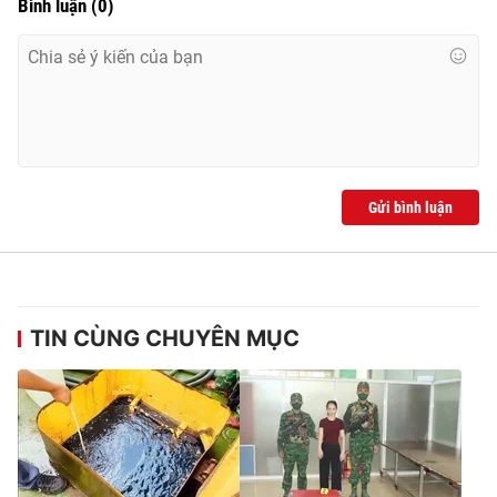
Bình luận
(
0
)
Gửi bình luận
TIN CÙNG CHUYÊN MỤC