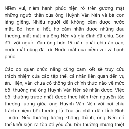
Niềm vui, niềm hạnh phúc hiện rõ trên gương mặt
Photo
Infographic
những người thân của ông Huỳnh Văn Nén và bà con
láng giềng. Nhiều người đã không cầm được nước
Video
Shorts video
mắt. Bởi hơn ai hết, họ cảm nhận được những đau
thương, mất mát mà ông Nén và gia đình đã chịu. Còn
VTV Money
đối với người đàn ông hơn 15 năm phải chịu án oan,
VTV Thể thao
nước mắt cũng đã rơi. Nước mắt của niềm vui và hạnh
phúc.
VTV Sức khoẻ
Bất động sản
Các cơ quan chức năng cũng cam kết sẽ truy cứu
Thị trường 24h
trách nhiệm của các tập thể, cá nhân liên quan đến vụ
Tấm lòng Việt
án. Hiện, vẫn chưa có thông tin chính thức nào về mức
bồi thường mà ông Huỳnh Văn Nén sẽ nhận được. Việc
VTV4
Vươn mình bằng AI
bồi thường trước nhất được thực hiện trên nguyên tắc
thương lượng giữa ông Huỳnh Văn Nén với nơi chịu
VTV9
VTV8
trách nhiệm bồi thường là Tòa án nhân dân tỉnh Bình
Thuận. Nếu thương lượng không thành, ông Nén có
thể khởi kiện ra tòa để yêu cầu bồi thường những thiệt
Liên hệ tòa soạn
English