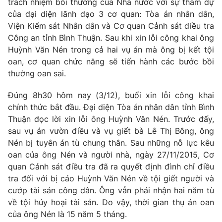
trách nhiệm bồi thường của Nhà nước với sự tham dự
Phim VTV
Giải trí
của đại diện lãnh đạo 3 cơ quan: Tòa án nhân dân,
Hậu trường
Viện Kiểm sát Nhân dân và Cơ quan Cảnh sát điều tra
Điện ảnh
Công an tỉnh Bình Thuận. Sau khi xin lỗi công khai ông
Đời sống
Nhân vật
Huỳnh Văn Nén trong cả hai vụ án mà ông bị kết tội
Âm nhạc
Du lịch
oan, cơ quan chức năng sẽ tiến hành các bước bồi
Khán giả
Giáo dục
Sao
thường oan sai.
Làm đẹp
Giải sao mai
Tuyển sinh
Đúng 8h30 hôm nay (3/12), buổi xin lỗi công khai
Công nghệ
Chất lượng cuộc sống
chính thức bắt đầu. Đại diện Tòa án nhân dân tỉnh Bình
Học trực tuyến
Hitech Công nghệ tương lai
Thuận đọc lời xin lỗi ông Huỳnh Văn Nén. Trước đấy,
Giao lưu trực tuyến
sau vụ án vườn điều và vụ giết bà Lê Thị Bông, ông
Sản phẩm
Nén bị tuyên án tù chung thân. Sau những nỗ lực kêu
Lịch phát sóng
oan của ông Nén và người nhà, ngày 27/11/2015, Cơ
Thị trường
quan Cảnh sát điều tra đã ra quyết định đình chỉ điều
Tư vấn
tra đối với bị cáo Huỳnh Văn Nén về tội giết người và
cướp tài sản công dân. Ông vẫn phải nhận hai năm tù
Chuyên mục khác
về tội hủy hoại tài sản. Do vậy, thời gian thụ án oan
Emagazine
Podcast
của ông Nén là 15 năm 5 tháng.