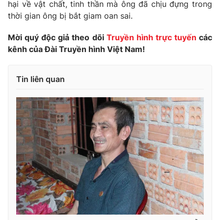
hại về vật chất, tinh thần mà ông đã chịu đựng trong
thời gian ông bị bắt giam oan sai.
Mời quý độc giả theo dõi
Truyền hình trực tuyến
các
THỜI BÁO VTV
kênh của Đài Truyền hình Việt Nam!
Tin liên quan
Theo dõi báo trên
Cơ quan chủ quản:
Đài Truyền hình Việt Nam
Cơ quan báo chí:
Thời báo VTV
Giấy phép hoạt động báo in và báo điện tử số 483/GP-BTTTT
cấp ngày 29/12/2023
Tổng Biên tập:
Vũ Thanh Thủy
Phó Tổng Biên tập:
Nguyễn Thị Mỹ Hạnh, Phạm Quốc Thắng,
Nguyễn Trọng Ninh
Tổng đài VTV:
024.38 355 931 - 024.38 355 932