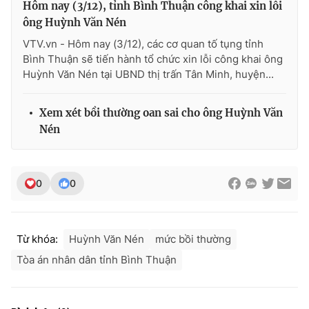
Hôm nay (3/12), tỉnh Bình Thuận công khai xin lỗi
Ðiện thoại Thời báo VTV:
024.66 897 897
ông Huỳnh Văn Nén
Email:
toasoan@vtv.vn
VTV.vn - Hôm nay (3/12), các cơ quan tố tụng tỉnh
Liên hệ quảng cáo:
024-7300.7108
Bình Thuận sẽ tiến hành tổ chức xin lỗi công khai ông
Huỳnh Văn Nén tại UBND thị trấn Tân Minh, huyện...
Xem xét bồi thường oan sai cho ông Huỳnh Văn
Nén
0
0
Từ khóa:
Huỳnh Văn Nén
mức bồi thường
® Cấm sao chép dưới mọi hình thức nếu không có sự chấp
thuận bằng văn bản. Ghi rõ nguồn VTV.vn khi phát hành lại
Tòa án nhân dân tỉnh Bình Thuận
thông tin từ website này.