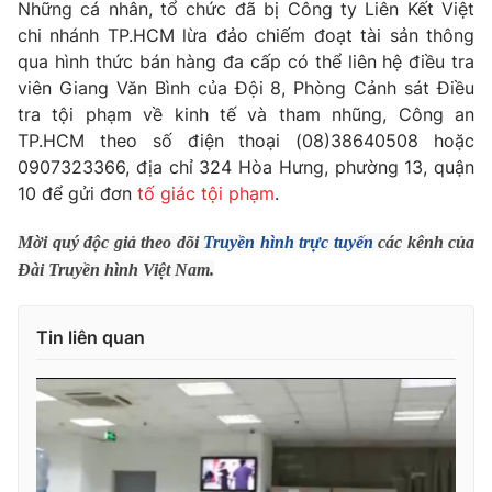
Phim VTV
Những cá nhân, tổ chức đã bị Công ty Liên Kết Việt
Giải trí
chi nhánh TP.HCM lừa đảo chiếm đoạt tài sản thông
Hậu trường
qua hình thức bán hàng đa cấp có thể liên hệ điều tra
Điện ảnh
Đời sống
viên Giang Văn Bình của Đội 8, Phòng Cảnh sát Điều
Nhân vật
Âm nhạc
tra tội phạm về kinh tế và tham nhũng, Công an
Du lịch
Khán giả
TP.HCM theo số điện thoại (08)38640508 hoặc
Giáo dục
Sao
0907323366, địa chỉ 324 Hòa Hưng, phường 13, quận
Làm đẹp
Giải sao mai
10 để gửi đơn
tố giác tội phạm
.
Tuyển sinh
Công nghệ
Chất lượng cuộc sống
Học trực tuyến
Mời quý độc giả theo dõi
Truyền hình trực tuyến
các kênh của
Hitech Công nghệ tương lai
Đài Truyền hình Việt Nam.
Giao lưu trực tuyến
Sản phẩm
Tin liên quan
Lịch phát sóng
Thị trường
Tư vấn
Chuyên mục khác
Emagazine
Podcast