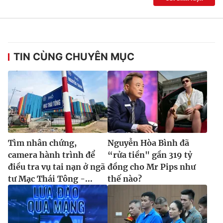
Ðiện thoại Thời báo VTV:
024.66 897 897
Email:
toasoan@vtv.vn
Liên hệ quảng cáo:
024-7300.7108
TIN CÙNG CHUYÊN MỤC
Tìm nhân chứng,
Nguyễn Hòa Bình đã
camera hành trình để
“rửa tiền" gần 319 tỷ
điều tra vụ tai nạn ở ngã
đồng cho Mr Pips như
® Cấm sao chép dưới mọi hình thức nếu không có sự chấp
tư Mạc Thái Tông -...
thế nào?
thuận bằng văn bản. Ghi rõ nguồn VTV.vn khi phát hành lại
thông tin từ website này.