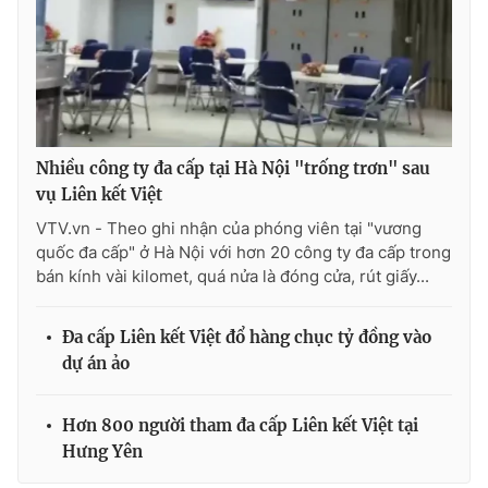
Photo
Infographic
Video
Shorts video
VTV Money
VTV Thể thao
Nhiều công ty đa cấp tại Hà Nội "trống trơn" sau
vụ Liên kết Việt
VTV Sức khoẻ
Bất động sản
VTV.vn - Theo ghi nhận của phóng viên tại "vương
quốc đa cấp" ở Hà Nội với hơn 20 công ty đa cấp trong
bán kính vài kilomet, quá nửa là đóng cửa, rút giấy...
Thị trường 24h
Tấm lòng Việt
Đa cấp Liên kết Việt đổ hàng chục tỷ đồng vào
VTV4
Vươn mình bằng AI
dự án ảo
VTV9
VTV8
Hơn 800 người tham đa cấp Liên kết Việt tại
Hưng Yên
Liên hệ tòa soạn
English