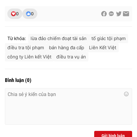
0
0
THỜI BÁO VTV
Từ khóa:
lừa đảo chiếm đoạt tài sản
tố giác tội phạm
điều tra tội phạm
bán hàng đa cấp
Liên Kết Việt
công ty Liên kết Việt
điều tra vụ án
Theo dõi báo trên
Cơ quan chủ quản:
Đài Truyền hình Việt Nam
Bình luận
(
0
)
Cơ quan báo chí:
Thời báo VTV
Giấy phép hoạt động báo in và báo điện tử số 483/GP-BTTTT
cấp ngày 29/12/2023
Tổng Biên tập:
Vũ Thanh Thủy
Phó Tổng Biên tập:
Nguyễn Thị Mỹ Hạnh, Phạm Quốc Thắng,
Nguyễn Trọng Ninh
Tổng đài VTV:
024.38 355 931 - 024.38 355 932
Gửi bình luận