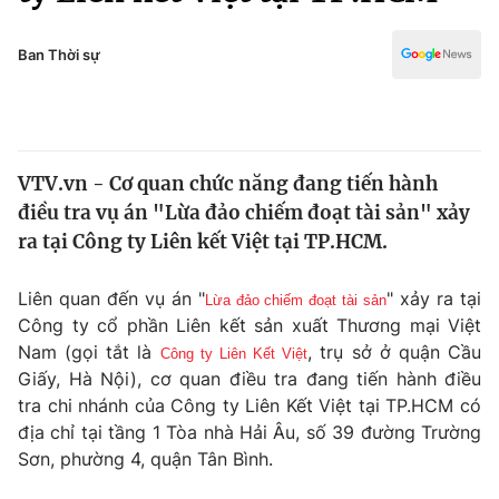
Chính trị
Truyền hình
Văn hóa - Giải trí
Ban Thời sự
Xã hội
Y tế
Đời sống
Pháp luật
Công nghệ
Giáo dục
VTV.vn - Cơ quan chức năng đang tiến hành
Y tế
điều tra vụ án "Lừa đảo chiếm đoạt tài sản" xảy
ra tại Công ty Liên kết Việt tại TP.HCM.
Thế giới
Liên quan đến vụ án "
" xảy ra tại
Lừa đảo chiếm đoạt tài sản
Tin tức
Công ty cổ phần Liên kết sản xuất Thương mại Việt
Kinh tế
Nam (gọi tắt là
, trụ sở ở quận Cầu
Thế giới đó đây
Công ty Liên Kết Việt
Tài chính
Giấy, Hà Nội), cơ quan điều tra đang tiến hành điều
Dữ liệu và đời sống
Câu chuyện quốc tế
tra chi nhánh của Công ty Liên Kết Việt tại TP.HCM có
Thị trường
địa chỉ tại tầng 1 Tòa nhà Hải Âu, số 39 đường Trường
Truyền hình
Sơn, phường 4, quận Tân Bình.
Góc doanh nghiệp