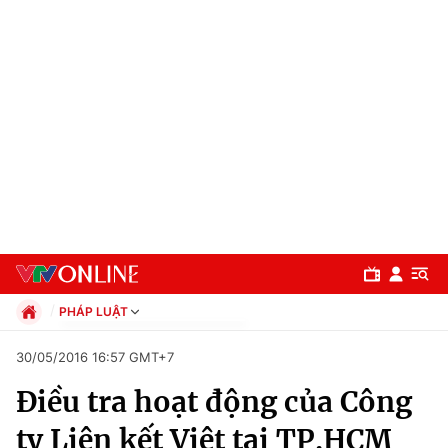
PHÁP LUẬT
Chính trị
30/05/2016 16:57 GMT+7
Xã hội
Điều tra hoạt động của Công
Pháp luật
Chuyên mục
Kinh tế
ty Liên kết Việt tại TP.HCM
Thể thao