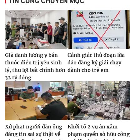
TIN CÙNG CHUYÊN MỤC
Giả danh lương y bán
Cảnh giác thủ đoạn lừa
thuốc điều trị yếu sinh
đảo đăng ký giải chạy
lý, thu lợi bất chính hơn
dành cho trẻ em
32 tỷ đồng
Xử phạt người đàn ông
Khởi tố 2 vụ án xâm
đăng tin sai sự thật về
phạm quyền sở hữu công