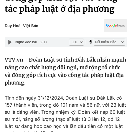
Chính trị
tác pháp luật ở địa phương
Truyền hình
Văn hóa - Giải trí
Xã hội
Y tế
Duy Hoà- Việt Bảo
Đời sống
Pháp luật
Công nghệ
Nghe đọc bài
2:17
Giáo dục
Y tế
VTV.vn - Đoàn Luật sư tỉnh Đắk Lắk nhấn mạnh
nâng cao chất lượng đội ngũ, mở rộng tổ chức
Thế giới
và đóng góp tích cực vào công tác pháp luật địa
Tin tức
phương.
Kinh tế
Thế giới đó đây
Tính đến ngày 31/12/2024, Đoàn Luật sư Đắk Lắk có
Tài chính
Dữ liệu và đời sống
157 thành viên, trong đó 101 nam và 56 nữ, với 23 luật
Câu chuyện quốc tế
Thị trường
sư là đảng viên. Trong nhiệm kỳ, Đoàn kết nạp 60 luật
sư mới, nâng số lượng thạc sĩ luật từ 3 lên 12, có 12
Truyền hình
Góc doanh nghiệp
luật sư đang học cao học và lần đầu tiên có một luật