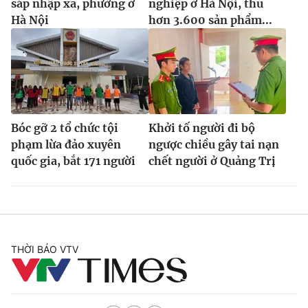
sáp nhập xã, phường ở
nghiệp ở Hà Nội, thu
Hà Nội
hơn 3.600 sản phẩm...
Bóc gỡ 2 tổ chức tội
Khởi tố người đi bộ
phạm lừa đảo xuyên
ngược chiều gây tai nạn
quốc gia, bắt 171 người
chết người ở Quảng Trị
THỜI BÁO VTV