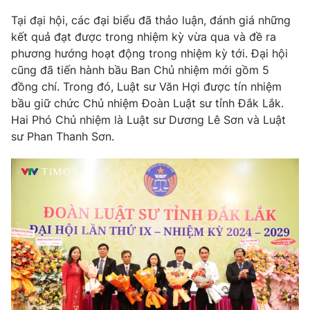
Tại đại hội, các đại biểu đã thảo luận, đánh giá những
kết quả đạt được trong nhiệm kỳ vừa qua và đề ra
phương hướng hoạt động trong nhiệm kỳ tới. Đại hội
THỜI BÁO VTV
cũng đã tiến hành bầu Ban Chủ nhiệm mới gồm 5
đồng chí. Trong đó, Luật sư Văn Hợi được tín nhiệm
bầu giữ chức Chủ nhiệm Đoàn Luật sư tỉnh Đắk Lắk.
Hai Phó Chủ nhiệm là Luật sư Dương Lê Sơn và Luật
Theo dõi báo trên
sư Phan Thanh Sơn.
Cơ quan chủ quản:
Đài Truyền hình Việt Nam
Cơ quan báo chí:
Thời báo VTV
Giấy phép hoạt động báo in và báo điện tử số 483/GP-BTTTT
cấp ngày 29/12/2023
Tổng Biên tập:
Vũ Thanh Thủy
Phó Tổng Biên tập:
Nguyễn Thị Mỹ Hạnh, Phạm Quốc Thắng,
Nguyễn Trọng Ninh
Tổng đài VTV:
024.38 355 931 - 024.38 355 932