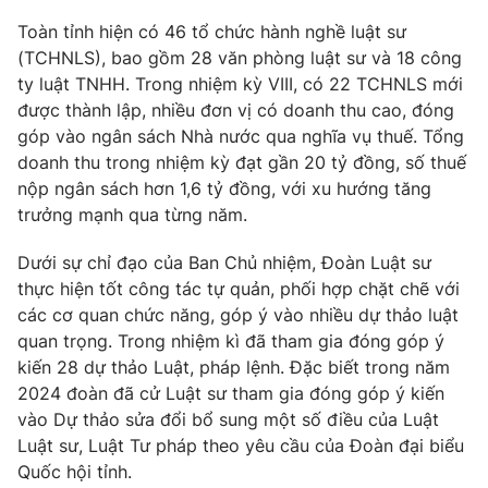
Toàn tỉnh hiện có 46 tổ chức hành nghề luật sư
Photo
Infographic
(TCHNLS), bao gồm 28 văn phòng luật sư và 18 công
ty luật TNHH. Trong nhiệm kỳ VIII, có 22 TCHNLS mới
Video
Shorts video
được thành lập, nhiều đơn vị có doanh thu cao, đóng
góp vào ngân sách Nhà nước qua nghĩa vụ thuế. Tổng
VTV Money
VTV Thể thao
doanh thu trong nhiệm kỳ đạt gần 20 tỷ đồng, số thuế
nộp ngân sách hơn 1,6 tỷ đồng, với xu hướng tăng
trưởng mạnh qua từng năm.
VTV Sức khoẻ
Bất động sản
Dưới sự chỉ đạo của Ban Chủ nhiệm, Đoàn Luật sư
Thị trường 24h
Tấm lòng Việt
thực hiện tốt công tác tự quản, phối hợp chặt chẽ với
các cơ quan chức năng, góp ý vào nhiều dự thảo luật
quan trọng. Trong nhiệm kì đã tham gia đóng góp ý
VTV4
Vươn mình bằng AI
kiến 28 dự thảo Luật, pháp lệnh. Đặc biết trong năm
2024 đoàn đã cử Luật sư tham gia đóng góp ý kiến
VTV9
VTV8
vào Dự thảo sửa đổi bổ sung một số điều của Luật
Luật sư, Luật Tư pháp theo yêu cầu của Đoàn đại biểu
Quốc hội tỉnh.
Liên hệ tòa soạn
English