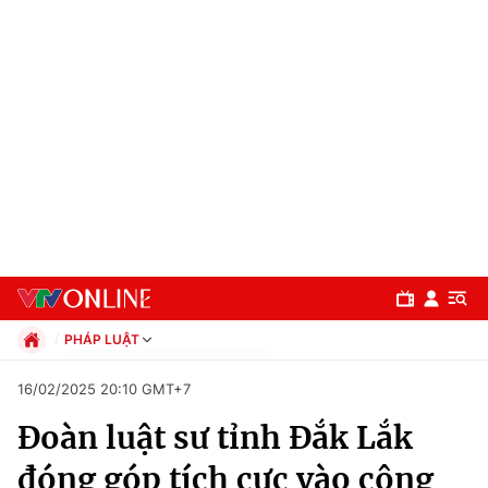
PHÁP LUẬT
Chính trị
16/02/2025 20:10 GMT+7
Xã hội
Đoàn luật sư tỉnh Đắk Lắk
Pháp luật
Chuyên mục
Kinh tế
đóng góp tích cực vào công
Thể thao