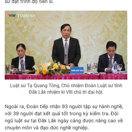
sư đạt trình độ tiến sĩ.
Phim VTV
Giải trí
Hậu trường
Điện ảnh
Đời sống
Nhân vật
Âm nhạc
Du lịch
Khán giả
Giáo dục
Sao
Làm đẹp
Giải sao mai
Tuyển sinh
Công nghệ
Chất lượng cuộc sống
Học trực tuyến
Hitech Công nghệ tương lai
Giao lưu trực tuyến
Sản phẩm
Luật sư Tạ Quang Tòng, Chủ nhiệm Đoàn Luật sư tỉnh
Lịch phát sóng
Đắk Lắk nhiệm kì VIII chủ trì đại hội.
Thị trường
Tư vấn
Ngoài ra, Đoàn tiếp nhận 93 người tập sự hành nghề,
với 39 người đạt kết quả tốt trong kỳ kiểm tra. Đội
Chuyên mục khác
ngũ luật sư tại Đắk Lắk ngày càng được nâng cao về
Emagazine
Podcast
chuyên môn và đạo đức nghề nghiệp.