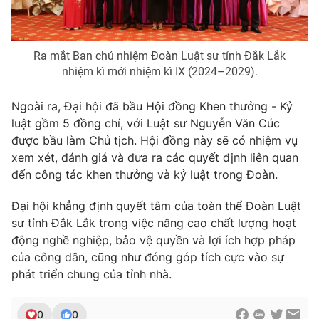
Ðiện thoại Thời báo VTV:
024.66 897 897
Email:
toasoan@vtv.vn
Liên hệ quảng cáo:
024-7300.7108
Ra mắt Ban chủ nhiệm Đoàn Luật sư tỉnh Đắk Lắk
nhiệm kì mới nhiệm kì IX (2024–2029).
Ngoài ra, Đại hội đã bầu Hội đồng Khen thưởng - Kỷ
luật gồm 5 đồng chí, với Luật sư Nguyễn Văn Cúc
được bầu làm Chủ tịch. Hội đồng này sẽ có nhiệm vụ
xem xét, đánh giá và đưa ra các quyết định liên quan
đến công tác khen thưởng và kỷ luật trong Đoàn.
Đại hội khẳng định quyết tâm của toàn thể Đoàn Luật
sư tỉnh Đắk Lắk trong việc nâng cao chất lượng hoạt
động nghề nghiệp, bảo vệ quyền và lợi ích hợp pháp
® Cấm sao chép dưới mọi hình thức nếu không có sự chấp
của công dân, cũng như đóng góp tích cực vào sự
thuận bằng văn bản. Ghi rõ nguồn VTV.vn khi phát hành lại
phát triển chung của tỉnh nhà.
thông tin từ website này.
0
0