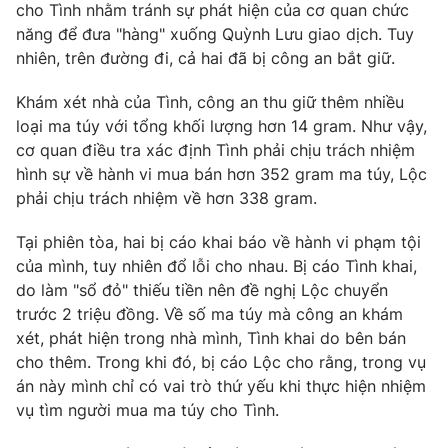
cho Tình nhằm tránh sự phát hiện của cơ quan chức
Photo
Infographic
năng để đưa "hàng" xuống Quỳnh Lưu giao dịch. Tuy
nhiên, trên đường đi, cả hai đã bị công an bắt giữ.
Video
Shorts video
Khám xét nhà của Tình, công an thu giữ thêm nhiều
loại ma túy với tổng khối lượng hơn 14 gram. Như vậy,
VTV Money
VTV Thể thao
cơ quan điều tra xác định Tình phải chịu trách nhiệm
hình sự về hành vi mua bán hơn 352 gram ma túy, Lộc
phải chịu trách nhiệm về hơn 338 gram.
VTV Sức khoẻ
Bất động sản
Tại phiên tòa, hai bị cáo khai báo về hành vi phạm tội
Thị trường 24h
Tấm lòng Việt
của mình, tuy nhiên đổ lỗi cho nhau. Bị cáo Tình khai,
do làm "sổ đỏ" thiếu tiền nên đề nghị Lộc chuyển
trước 2 triệu đồng. Về số ma túy mà công an khám
VTV4
Vươn mình bằng AI
xét, phát hiện trong nhà mình, Tình khai do bên bán
cho thêm. Trong khi đó, bị cáo Lộc cho rằng, trong vụ
VTV9
VTV8
án này mình chỉ có vai trò thứ yếu khi thực hiện nhiệm
vụ tìm người mua ma túy cho Tình.
Liên hệ tòa soạn
English