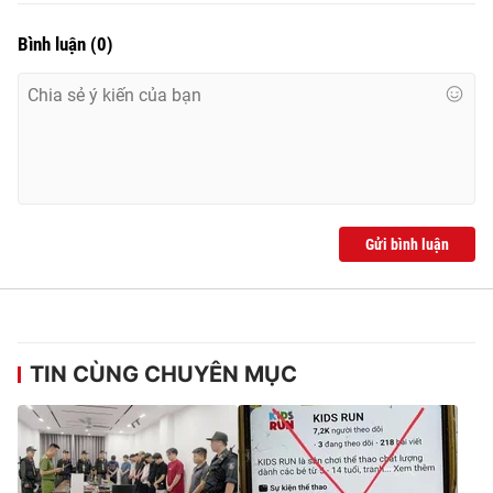
Bình luận
(
0
)
Gửi bình luận
TIN CÙNG CHUYÊN MỤC