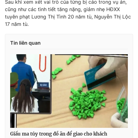
Sau khi xem xét vai trò của từng bị cáo trong vụ án,
cũng như các tình tiết tăng nặng, giảm nhẹ HĐXX
tuyên phạt Lương Thị Tình 20 năm tù, Nguyễn Thị Lộc
17 năm tù.
THỜI BÁO VTV
Tin liên quan
Theo dõi báo trên
Cơ quan chủ quản:
Đài Truyền hình Việt Nam
Cơ quan báo chí:
Thời báo VTV
Giấy phép hoạt động báo in và báo điện tử số 483/GP-BTTTT
cấp ngày 29/12/2023
Tổng Biên tập:
Vũ Thanh Thủy
Phó Tổng Biên tập:
Nguyễn Thị Mỹ Hạnh, Phạm Quốc Thắng,
Nguyễn Trọng Ninh
Tổng đài VTV:
024.38 355 931 - 024.38 355 932
Giấu ma túy trong đồ ăn để giao cho khách