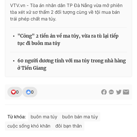
Ðiện thoại Thời báo VTV:
024.66 897 897
VTV.vn - Tòa án nhân dân TP Đà Nẵng vừa mở phiên
tòa xét xử sơ thẩm 2 đối tượng cùng về tội mua bán
Email:
toasoan@vtv.vn
trái phép chất ma túy.
Liên hệ quảng cáo:
024-7300.7108
"Cõng" 2 tiền án về ma túy, vừa ra tù lại tiếp
tục đi buôn ma túy
60 người dương tính với ma túy trong nhà hàng
ở Tiền Giang
0
0
® Cấm sao chép dưới mọi hình thức nếu không có sự chấp
thuận bằng văn bản. Ghi rõ nguồn VTV.vn khi phát hành lại
Từ khóa:
buôn ma túy
buôn bán ma túy
thông tin từ website này.
cuộc sống khó khăn
đôi bạn thân