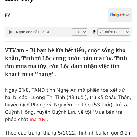
Chính trị
Truyền hình
Văn hóa - Giải trí
PV
Xã hội
Y tế
Đời sống
Nghe đọc bài
2:14
Pháp luật
Công nghệ
Giáo dục
VTV.vn - Bị bạn bè lừa hết tiền, cuộc sống khó
Y tế
khăn, Tình rủ Lộc cùng buôn bán ma túy. Tình
tìm mua ma túy, còn Lộc đảm nhận việc tìm
Thế giới
khách mua "hàng".
Tin tức
Ngày 21/8, TAND tỉnh Nghệ An mở phiên tòa xét xử
Kinh tế
hai bị cáo: Lương Thị Tình (49 tuổi), trú xã Châu Thôn,
Thế giới đó đây
Tài chính
huyện Quế Phong và Nguyễn Thị Lộc (53 tuổi), trú xã
Dữ liệu và đời sống
Câu chuyện quốc tế
Quỳnh Hồng, huyện Quỳnh Lưu về tội "Mua bán trái
Thị trường
phép chất
ma túy
".
Truyền hình
Góc doanh nghiệp
Theo cáo trạng, tháng 5/2022, Tình nhiều lần gọi điện