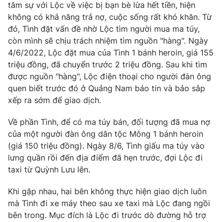
Phim VTV
tâm sự với Lộc về việc bị bạn bè lừa hết tiền, hiện
Giải trí
không có khả năng trả nợ, cuộc sống rất khó khăn. Từ
Hậu trường
đó, Tình đặt vấn đề nhờ Lộc tìm người mua ma túy,
Điện ảnh
Đời sống
còn mình sẽ chịu trách nhiệm tìm nguồn "hàng". Ngày
Nhân vật
Âm nhạc
4/6/2022, Lộc đặt mua của Tình 1 bánh heroin, giá 155
Du lịch
Khán giả
triệu đồng, đã chuyển trước 2 triệu đồng. Sau khi tìm
Giáo dục
Sao
được nguồn "hàng", Lộc điện thoại cho người đàn ông
Làm đẹp
Giải sao mai
quen biết trước đó ở Quảng Nam báo tin và bảo sắp
Tuyển sinh
Công nghệ
Chất lượng cuộc sống
xếp ra sớm để giao dịch.
Học trực tuyến
Hitech Công nghệ tương lai
Về phần Tình, để có ma túy bán, đối tượng đã mua nợ
Giao lưu trực tuyến
của một người đàn ông dân tộc Mông 1 bánh heroin
Sản phẩm
(giá 150 triệu đồng). Ngày 8/6, Tình giấu ma túy vào
Lịch phát sóng
Thị trường
lưng quần rồi đến địa điểm đã hẹn trước, đợi Lộc đi
taxi từ Quỳnh Lưu lên.
Tư vấn
Chuyên mục khác
Khi gặp nhau, hai bên không thực hiện giao dịch luôn
mà Tình đi xe máy theo sau xe taxi mà Lộc đang ngồi
Emagazine
Podcast
bên trong. Mục đích là Lộc đi trước dò đường hỗ trợ