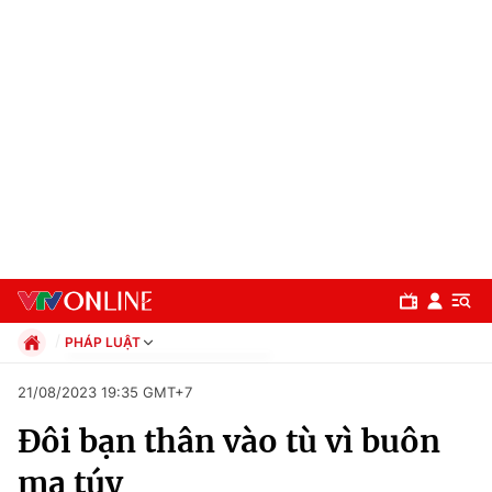
PHÁP LUẬT
Chính trị
21/08/2023 19:35 GMT+7
Xã hội
Đôi bạn thân vào tù vì buôn
Pháp luật
Chuyên mục
Kinh tế
ma túy
Thể thao