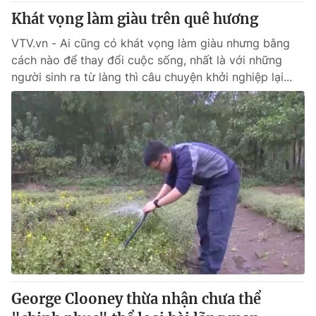
Thị trường 24h
Tấm lòng Việt
Khát vọng làm giàu trên quê hương
VTV.vn - Ai cũng có khát vọng làm giàu nhưng bằng
VTV4
Vươn mình bằng AI
cách nào để thay đổi cuộc sống, nhất là với những
người sinh ra từ làng thì câu chuyện khởi nghiệp lại...
VTV9
VTV8
Liên hệ tòa soạn
English
THỜI BÁO VTV
Theo dõi báo trên
Cơ quan chủ quản:
Đài Truyền hình Việt Nam
George Clooney thừa nhận chưa thể
Cơ quan báo chí:
Thời báo VTV