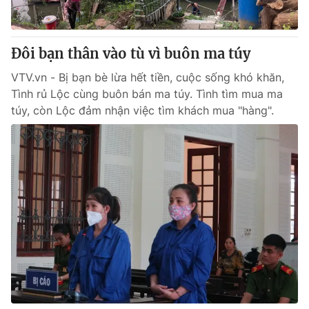
Giao lưu trực tuyến
Sản phẩm
Lịch phát sóng
Thị trường
Đôi bạn thân vào tù vì buôn ma túy
Tư vấn
VTV.vn - Bị bạn bè lừa hết tiền, cuộc sống khó khăn,
Chuyên mục khác
Tình rủ Lộc cùng buôn bán ma túy. Tình tìm mua ma
túy, còn Lộc đảm nhận việc tìm khách mua "hàng".
Emagazine
Podcast
Photo
Infographic
Video
Shorts video
VTV Money
VTV Thể thao
VTV Sức khoẻ
Bất động sản