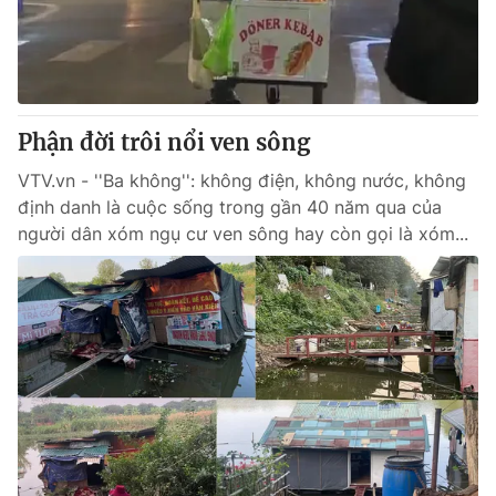
Tin tức
Kinh tế
Thế giới đó đây
Tài chính
Dữ liệu và đời sống
Câu chuyện quốc tế
Thị trường
Phận đời trôi nổi ven sông
Truyền hình
Góc doanh nghiệp
VTV.vn - ''Ba không'': không điện, không nước, không
định danh là cuộc sống trong gần 40 năm qua của
Phim VTV
người dân xóm ngụ cư ven sông hay còn gọi là xóm...
Giải trí
Hậu trường
Điện ảnh
Đời sống
Nhân vật
Âm nhạc
Du lịch
Khán giả
Giáo dục
Sao
Làm đẹp
Giải sao mai
Tuyển sinh
Công nghệ
Chất lượng cuộc sống
Học trực tuyến
Hitech Công nghệ tương lai