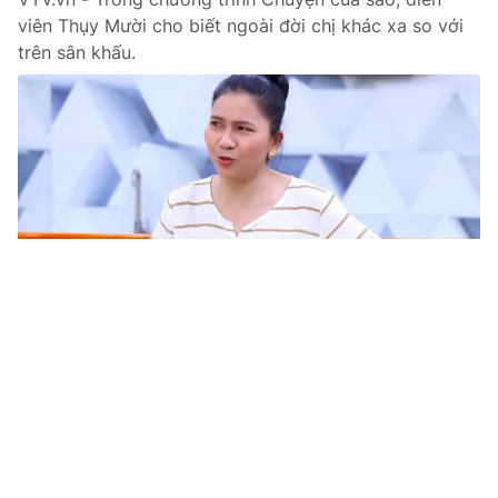
viên Thụy Mười cho biết ngoài đời chị khác xa so với
trên sân khấu.
Tin mới
Video
Live
Emagazine
Trang chủ
Palme's Smile tổ chức Tết ở Buôn Kiều
VTV.vn - Buôn Kiều nằm ở xã Yang Mao, huyện Krong
Bong, Đăk Lắk là nơi mà các em nhỏ lấy mưa gió, lấy
bùn lầy làm trò chơi.