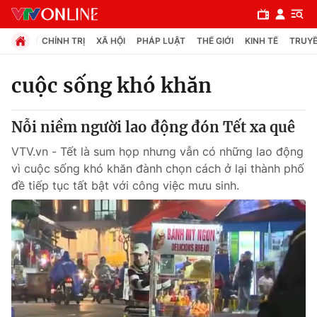
CHÍNH TRỊ
XÃ HỘI
PHÁP LUẬT
THẾ GIỚI
KINH TẾ
TRUYỀ
cuộc sống khó khăn
Chuyên mục
Nỗi niềm người lao động đón Tết xa quê
Chính trị
VTV.vn - Tết là sum họp nhưng vẫn có những lao động
vì cuộc sống khó khăn đành chọn cách ở lại thành phố
Xã hội
đề tiếp tục tất bật với công việc mưu sinh.
Pháp luật
Y tế
Thế giới