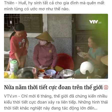
Thiên - Huế, hy sinh tất cả cho gia đình mà quên mất
mình từng có ước mơ như thế nào.
® Cấm sao chép dưới mọi hình thức nếu không có sự chấp
thuận bằng văn bản. Ghi rõ nguồn VTV.vn khi phát hành lại
thông tin từ website này.
Nửa năm thời tiết cực đoan trên thế giới
VTV.vn - Chỉ mới 6 tháng, thế giới đã chứng kiến nhiều
kiểu thời tiết cực đoan xảy ra liên tiếp. Những hình thái
thời tiết khắc nghiệt này đang tác động lớn đến...