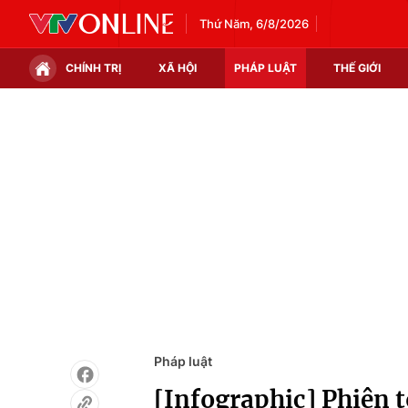
Thứ Năm, 6/8/2026
CHÍNH TRỊ
XÃ HỘI
PHÁP LUẬT
THẾ GIỚI
Chính trị
Xã hội
Thế giới
Kinh tế
Tin tức
Tài chính
Thế giới đó đây
Thị trường
Câu chuyện quốc tế
Góc doanh nghiệp
Dữ liệu và đời sống
Pháp luật
[Infographic] Phiên t