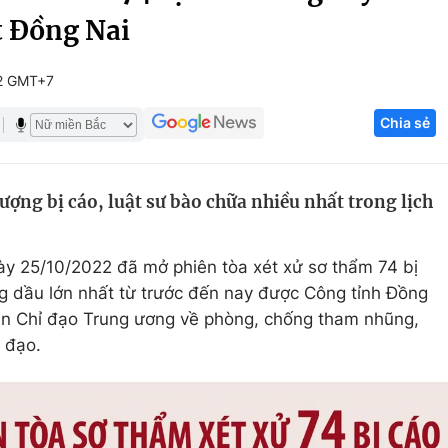
t Đồng Nai
Góc ảnh
02 GMT+7
Giáo dục
Công nghệ
Chia sẻ
Tuyển sinh
Hitech Công ng
Học trực tuyến
Sản phẩm
lượng bị cáo, luật sư bào chữa nhiều nhất trong lịch
g
Thị trường
Tư vấn
ày 25/10/2022 đã mở phiên tòa xét xử sơ thẩm 74 bị
g dầu lớn nhất từ trước đến nay được Công tỉnh Đồng
Ban Chỉ đạo Trung ương về phòng, chống tham nhũng,
ỉ đạo.