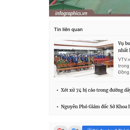
Tin liên quan
Vụ bu
nhất 
VTV.v
trong
Đồng 
Xét xử 74 bị cáo trong đường dâ
Nguyên Phó Giám đốc Sở Khoa họ