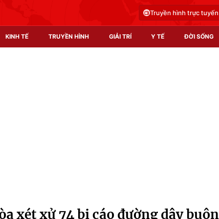
Truyền hình trực tuyến
KINH TẾ
TRUYỀN HÌNH
GIẢI TRÍ
Y TẾ
ĐỜI SỐNG
Pháp luật
Y tế
Truyền hình
Multimedia
Phim VTV
Video
Hậu trường
Shorts video
Nhân vật
Podcast
Khán giả
EMagazine
Giải sao mai
Photo
òa xét xử 74 bị cáo đường dây buôn
Infographic