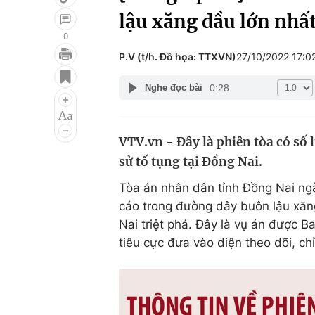
lậu xăng dầu lớn nhấ
0
P.V (t/h. Đồ họa: TTXVN)
27/10/2022 17:
Giải trí
Đời sống
0:28
Nghe đọc bài
Điện ảnh
Du lịch
Âm nhạc
Làm đẹp
VTV.vn - Đây là phiên tòa có số 
Sao
Chất lượng cuộc sốn
sử tố tụng tại Đồng Nai.
Tòa án nhân dân tỉnh Đồng Nai ng
cáo trong đường dây buôn lậu xăn
Nai triệt phá. Đây là vụ án được 
tiêu cực đưa vào diện theo dõi, ch