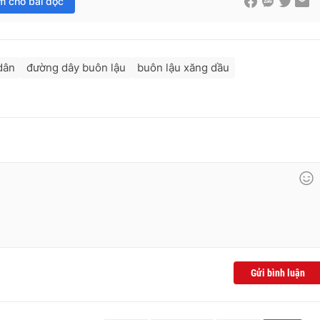
im cho bài đọc
dân
đường dây buôn lậu
buôn lậu xăng dầu
Gửi bình luận