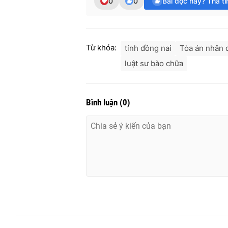
0
0
Bài đọc hay? Thả t
Từ khóa:
tỉnh đồng nai
Tòa án nhân 
luật sư bào chữa
Bình luận
(
0
)