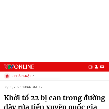
PHÁP LUẬT
Chính trị
18/03/2025 10:44 GMT+7
Xã hội
Khởi tố 22 bị can trong đường
Pháp luật
Chuyên mục
Kinh tế
dây rửa tiền xuyên quốc gia
Thể thao