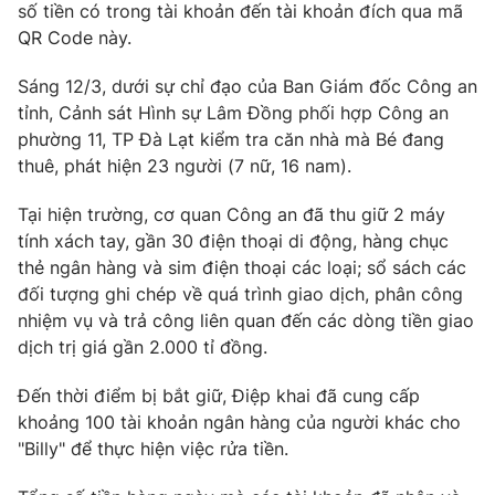
số tiền có trong tài khoản đến tài khoản đích qua mã
Ðiện thoại Thời báo VTV:
024.66 897 897
QR Code này.
Email:
toasoan@vtv.vn
Liên hệ quảng cáo:
024-7300.7108
Sáng 12/3, dưới sự chỉ đạo của Ban Giám đốc Công an
tỉnh, Cảnh sát Hình sự Lâm Đồng phối hợp Công an
phường 11, TP Đà Lạt kiểm tra căn nhà mà Bé đang
thuê, phát hiện 23 người (7 nữ, 16 nam).
Tại hiện trường, cơ quan Công an đã thu giữ 2 máy
tính xách tay, gần 30 điện thoại di động, hàng chục
thẻ ngân hàng và sim điện thoại các loại; sổ sách các
đối tượng ghi chép về quá trình giao dịch, phân công
nhiệm vụ và trả công liên quan đến các dòng tiền giao
dịch trị giá gần 2.000 tỉ đồng.
® Cấm sao chép dưới mọi hình thức nếu không có sự chấp
Đến thời điểm bị bắt giữ, Điệp khai đã cung cấp
thuận bằng văn bản. Ghi rõ nguồn VTV.vn khi phát hành lại
khoảng 100 tài khoản ngân hàng của người khác cho
thông tin từ website này.
"Billy" để thực hiện việc rửa tiền.