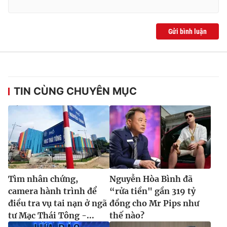
Gửi bình luận
TIN CÙNG CHUYÊN MỤC
Tìm nhân chứng,
Nguyễn Hòa Bình đã
camera hành trình để
“rửa tiền" gần 319 tỷ
điều tra vụ tai nạn ở ngã
đồng cho Mr Pips như
tư Mạc Thái Tông -...
thế nào?