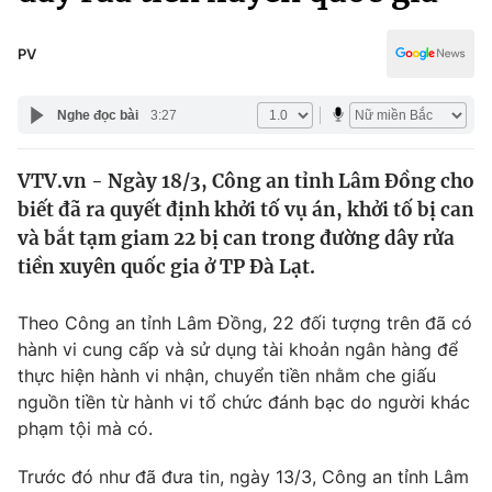
Chính trị
Truyền hình
Văn hóa - Giải trí
PV
Xã hội
Y tế
Đời sống
Nghe đọc bài
3:27
Pháp luật
Công nghệ
Giáo dục
VTV.vn - Ngày 18/3, Công an tỉnh Lâm Đồng cho
Y tế
biết đã ra quyết định khởi tố vụ án, khởi tố bị can
và bắt tạm giam 22 bị can trong đường dây rửa
Thế giới
tiền xuyên quốc gia ở TP Đà Lạt.
Tin tức
Theo Công an tỉnh Lâm Đồng, 22 đối tượng trên đã có
Kinh tế
hành vi cung cấp và sử dụng tài khoản ngân hàng để
Thế giới đó đây
Tài chính
thực hiện hành vi nhận, chuyển tiền nhằm che giấu
Dữ liệu và đời sống
Câu chuyện quốc tế
nguồn tiền từ hành vi tổ chức đánh bạc
do người khác
Thị trường
phạm tội mà có.
Truyền hình
Góc doanh nghiệp
Trước đó như đã đưa tin, ngày 13/3, Công an tỉnh Lâm