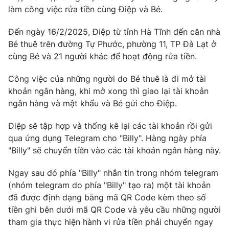
làm công việc rửa tiền cùng Điệp và Bé.
Đến ngày 16/2/2025, Điệp từ tỉnh Hà Tĩnh đến căn nhà
Bé thuê trên đường Tự Phước, phường 11, TP Đà Lạt ở
THỜI BÁO VTV
cùng Bé và 21 người khác để hoạt động rửa tiền.
Công việc của những người do Bé thuê là đi mở tài
khoản ngân hàng, khi mở xong thì giao lại tài khoản
Theo dõi báo trên
ngân hàng và mật khẩu và Bé gửi cho Điệp.
Điệp sẽ tập hợp và thống kê lại các tài khoản rồi gửi
Cơ quan chủ quản:
Đài Truyền hình Việt Nam
qua ứng dụng Telegram cho "Billy". Hàng ngày phía
Cơ quan báo chí:
Thời báo VTV
"Billy" sẽ chuyển tiền vào các tài khoản ngân hàng này.
Giấy phép hoạt động báo in và báo điện tử số 483/GP-BTTTT
cấp ngày 29/12/2023
Ngay sau đó phía "Billy" nhắn tin trong nhóm telegram
Tổng Biên tập:
Vũ Thanh Thủy
(nhóm telegram do phía "Billy" tạo ra) một tài khoản
Phó Tổng Biên tập:
Nguyễn Thị Mỹ Hạnh, Phạm Quốc Thắng,
đã được định dạng bằng mã QR Code kèm theo số
Nguyễn Trọng Ninh
tiền ghi bên dưới mã QR Code và yêu cầu những người
Tổng đài VTV:
024.38 355 931 - 024.38 355 932
tham gia thực hiện hành vi rửa tiền phải chuyển ngay