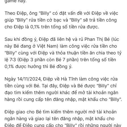
game này.
Photo
Infographic
Theo Điệp, ông "Billy" có đặt vấn đề với Điệp về việc
giúp "Billy" rửa tiền cờ bạc và "Billy" sẽ trả tiền công
Video
Shorts video
cho Điệp là 0,1% trên tổng số tiền rửa được.
Sau khi đồng ý, Điệp đã liên hệ và rủ Phan Thị Bé (lúc
VTV Money
VTV Thể thao
này Bé đang ở Việt Nam) làm công việc rửa tiền cho
"Billy" cùng với Điệp và thỏa thuận tiền ăn chia theo tỷ
VTV Sức khoẻ
Bất động sản
lệ 7:3 (Điệp 3 phần còn Bé 7 phần) trên tổng số tiền
0,1% được hưởng thì Bé đồng ý.
Thị trường 24h
Tấm lòng Việt
Ngày 14/11/2024, Điệp về Hà Tĩnh làm công việc rửa
tiền cùng với Bé. Tại đây, Điệp và Bé được "Billy" chỉ
VTV4
Vươn mình bằng AI
đạo tìm kiếm thêm người khác để mở tài khoản ngân
hàng rồi cung cấp tên đăng nhập, mật khẩu cho "Billy".
VTV9
VTV8
Điệp giao cho Bé tìm kiếm thêm người mở tài khoản
ngân hàng và giao lại tên đăng nhập, mật khẩu cho
Liên hệ tòa soạn
English
Điệp để Điệp cung cấp cho "Billy" rồi những người này