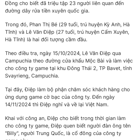
Phim VTV
Đồng cho biết đã triệu tập 23 người liên quan đến
Giải trí
đường dây rửa tiền xuyên quốc gia.
Hậu trường
Điện ảnh
Trong đó, Phan Thị Bé (29 tuổi, trú huyện Kỳ Anh, Hà
Đời sống
Nhân vật
Tĩnh) và Lê Văn Điệp (27 tuổi, trú huyện Cẩm Xuyên,
Âm nhạc
Du lịch
Khán giả
Hà Tĩnh) là hai đối tượng cầm đầu.
Giáo dục
Sao
Làm đẹp
Giải sao mai
Theo điều tra, ngày 15/10/2024, Lê Văn Điệp qua
Tuyển sinh
Campuchia theo đường cửa khẩu Mộc Bài và làm việc
Công nghệ
Chất lượng cuộc sống
cho công ty game tại khu Đông Thái 2, TP Bavet, tỉnh
Học trực tuyến
Hitech Công nghệ tương lai
Svayrieng, Campuchia.
Giao lưu trực tuyến
Sản phẩm
Tại đây, Điệp làm bộ phận chăm sóc khách hàng cho
ứng dụng game cờ bạc của công ty. Đến ngày
Lịch phát sóng
Thị trường
14/11/2024 thì Điệp nghỉ và về lại Việt Nam.
Tư vấn
Khai với công an, Điệp cho biết trong thời gian làm
Chuyên mục khác
cho công ty game, Điệp quen biết người đàn ông tên
Emagazine
Podcast
"Billy", người Trung Quốc, là cổ đông của công ty