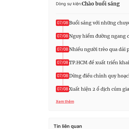
Chào buổi sáng
Dòng sự kiện:
Buổi sáng với những chuy
07/08
Nguy hiểm đường ngang ch
07/08
Nhiều người trèo qua dải
07/08
TP.HCM đề xuất triển kha
07/08
Dừng điều chỉnh quy hoạc
07/08
Xuất hiện 2 ổ dịch cúm g
07/08
Xem thêm
Tin liên quan