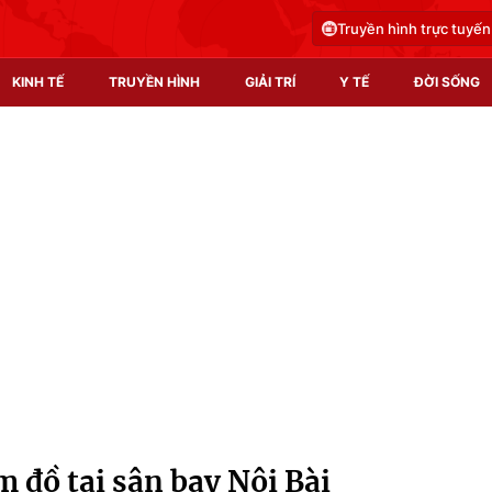
Truyền hình trực tuyến
KINH TẾ
TRUYỀN HÌNH
GIẢI TRÍ
Y TẾ
ĐỜI SỐNG
Pháp luật
Y tế
Truyền hình
Multimedia
Phim VTV
Video
Hậu trường
Shorts video
Nhân vật
Podcast
Khán giả
EMagazine
Giải sao mai
Photo
m đồ tại sân bay Nội Bài
Infographic