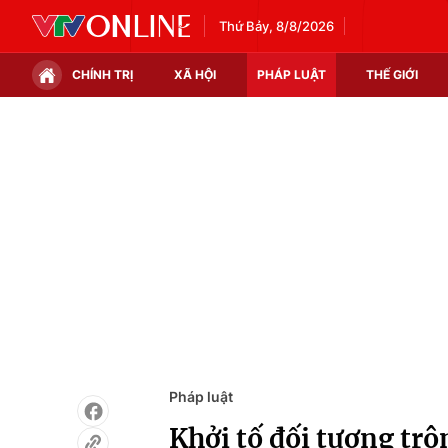
Thứ Bảy, 8/8/2026
CHÍNH TRỊ
XÃ HỘI
PHÁP LUẬT
THẾ GIỚI
Chính trị
Xã hội
Thế giới
Kinh tế
Tin tức
Tài chính
Thế giới đó đây
Thị trường
Câu chuyện quốc tế
Góc doanh nghiệp
Dữ liệu và đời sống
Pháp luật
Khởi tố đối tượng trộ