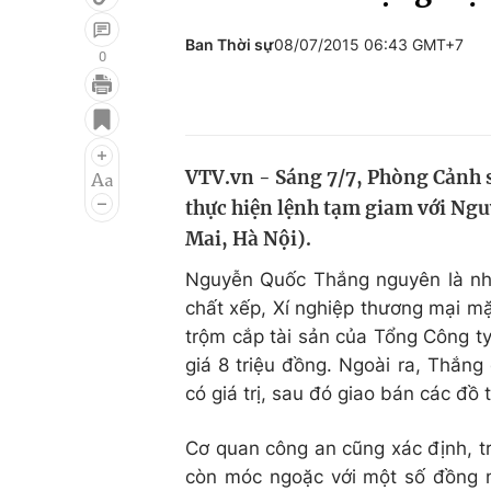
Ban Thời sự
08/07/2015 06:43 GMT+7
0
Giải trí
Đời sống
Điện ảnh
Du lịch
VTV.vn - Sáng 7/7, Phòng Cảnh s
Âm nhạc
Làm đẹp
thực hiện lệnh tạm giam với Ngu
Sao
Chất lượng cuộc sốn
Mai, Hà Nội).
Nguyễn Quốc Thắng nguyên là nhâ
chất xếp, Xí nghiệp thương mại mặ
trộm cắp tài sản của Tổng Công ty
giá 8 triệu đồng. Ngoài ra, Thắng
có giá trị, sau đó giao bán các đồ 
Cơ quan công an cũng xác định, tr
còn móc ngoặc với một số đồng ng