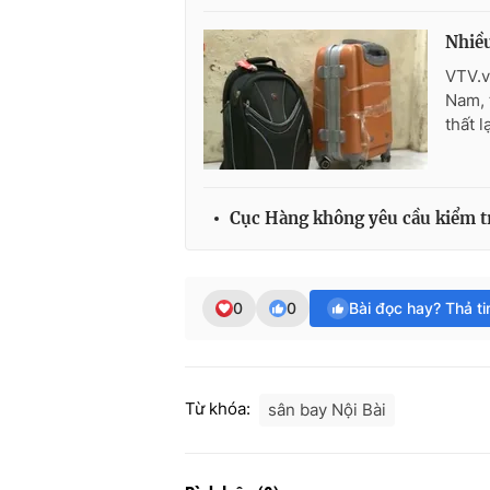
Nhiều
VTV.v
Nam, 
thất l
Cục Hàng không yêu cầu kiểm tr
0
0
Bài đọc hay? Thả t
Từ khóa:
sân bay Nội Bài