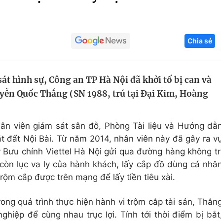
Góc ảnh
Chia sẻ
Giáo dục
Công nghệ
Tuyển sinh
Hitech Công ng
át hình sự, Công an TP Hà Nội đã khởi tố bị can và
Học trực tuyến
Sản phẩm
yễn Quốc Thắng (SN 1988, trú tại Đại Kim, Hoàng
g
Thị trường
Tư vấn
n viên giám sát sân đỗ, Phòng Tài liệu và Hướng dẫ
t đất Nội Bài. Từ năm 2014, nhân viên này đã gây ra v
 Bưu chính Viettel Hà Nội gửi qua đường hàng không tr
 còn lục va ly của hành khách, lấy cắp đồ dùng cá nhâ
trộm cắp được trên mạng để lấy tiền tiêu xài.
ong quá trình thực hiện hành vi trộm cắp tài sản, Thắn
hiệp để cùng nhau trục lợi. Tính tới thời điểm bị bắt