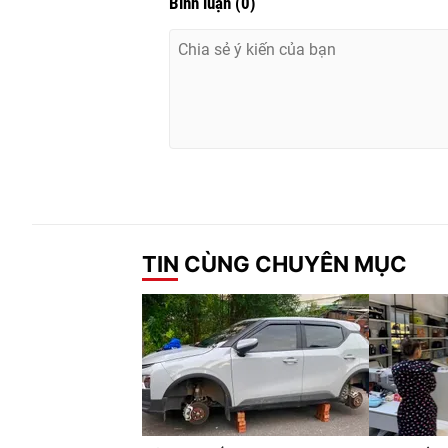
Bình luận
(
0
)
TIN CÙNG CHUYÊN MỤC