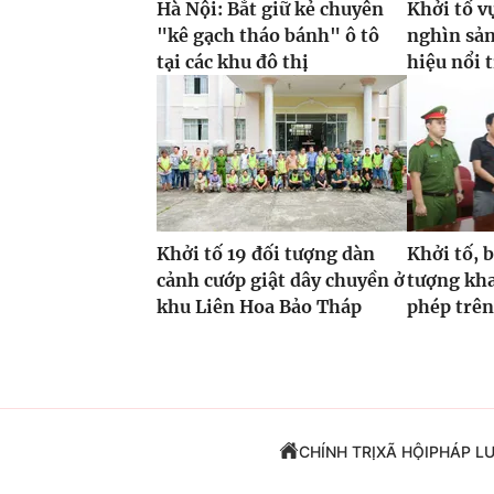
Hà Nội: Bắt giữ kẻ chuyên
Khởi tố v
"kê gạch tháo bánh" ô tô
nghìn sả
tại các khu đô thị
hiệu nổi 
Khởi tố 19 đối tượng dàn
Khởi tố, 
cảnh cướp giật dây chuyền ở
tượng kha
khu Liên Hoa Bảo Tháp
phép trên
CHÍNH TRỊ
XÃ HỘI
PHÁP L