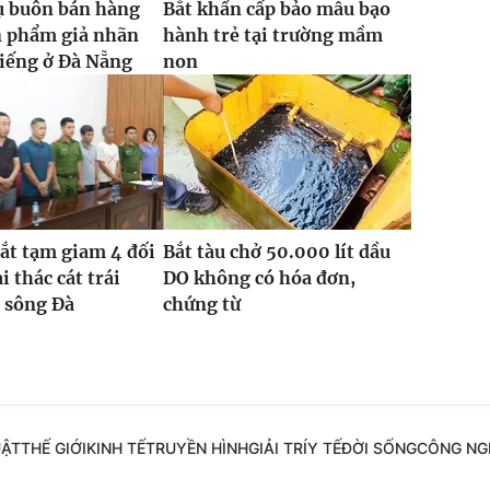
ụ buôn bán hàng
Bắt khẩn cấp bảo mẫu bạo
n phẩm giả nhãn
hành trẻ tại trường mầm
tiếng ở Đà Nẵng
non
bắt tạm giam 4 đối
Bắt tàu chở 50.000 lít dầu
i thác cát trái
DO không có hóa đơn,
 sông Đà
chứng từ
UẬT
THẾ GIỚI
KINH TẾ
TRUYỀN HÌNH
GIẢI TRÍ
Y TẾ
ĐỜI SỐNG
CÔNG NG