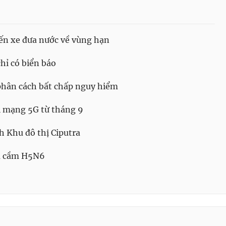
ến xe đưa nước về vùng hạn
ỉ có biển báo
 phân cách bất chấp nguy hiểm
i mạng 5G từ tháng 9
h Khu đô thị Ciputra
ia cầm H5N6