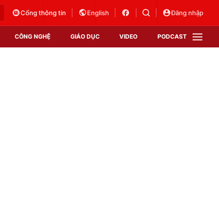
Cổng thông tin
English
Đăng nhập
CÔNG NGHỆ
GIÁO DỤC
VIDEO
PODCAST
VTV Money
VTV Thể thao
VTV Sức khoẻ
Bất động sản
Thị trường 24h
Tấm lòng Việt
Vươn mình bằng AI
VTV4
VTV8
VTV9
Lịch phát sóng
Giao lưu trực tuyến
Sự kiện