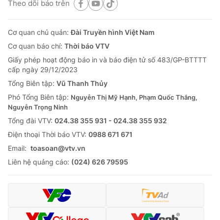
Theo dõi báo trên
Cơ quan chủ quản:
Đài Truyền hình Việt Nam
Cơ quan báo chí:
Thời báo VTV
Giấy phép hoạt động báo in và báo điện tử số 483/GP-BTTTT
cấp ngày 29/12/2023
Tổng Biên tập:
Vũ Thanh Thủy
Phó Tổng Biên tập:
Nguyễn Thị Mỹ Hạnh, Phạm Quốc Thắng,
Nguyễn Trọng Ninh
Tổng đài VTV:
024.38 355 931 - 024.38 355 932
Ðiện thoại Thời báo VTV:
0988 671 671
Email:
toasoan@vtv.vn
Liên hệ quảng cáo:
(024) 626 79595