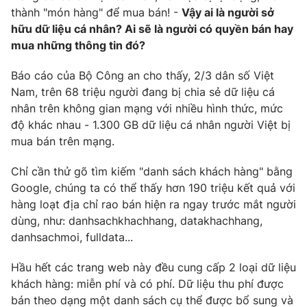
Phim VTV
thành "món hàng" để mua bán! -
Vậy ai là người sở
Giải trí
hữu dữ liệu cá nhân? Ai sẽ là người có quyền bán hay
Hậu trường
Điện ảnh
mua những thông tin đó?
Đời sống
Nhân vật
Âm nhạc
Báo cáo của Bộ Công an cho thấy, 2/3 dân số Việt
Du lịch
Khán giả
Nam, trên 68 triệu người đang bị chia sẻ dữ liệu cá
Giáo dục
Sao
nhân trên không gian mạng với nhiều hình thức, mức
Làm đẹp
Giải sao mai
Tuyển sinh
độ khác nhau - 1.300 GB dữ liệu cá nhân người Việt bị
Công nghệ
Chất lượng cuộc sống
mua bán trên mạng.
Học trực tuyến
Hitech Công nghệ tương lai
Chỉ cần thử gõ tìm kiếm "danh sách khách hàng" bằng
Giao lưu trực tuyến
Google, chúng ta có thể thấy hơn 190 triệu kết quả với
Sản phẩm
hàng loạt địa chỉ rao bán hiện ra ngay trước mắt người
Lịch phát sóng
Thị trường
dùng, như: danhsachkhachhang, datakhachhang,
danhsachmoi, fulldata...
Tư vấn
Chuyên mục khác
Hầu hết các trang web này đều cung cấp 2 loại dữ liệu
khách hàng: miễn phí và có phí. Dữ liệu thu phí được
Emagazine
Podcast
bán theo dạng một danh sách cụ thể được bổ sung và