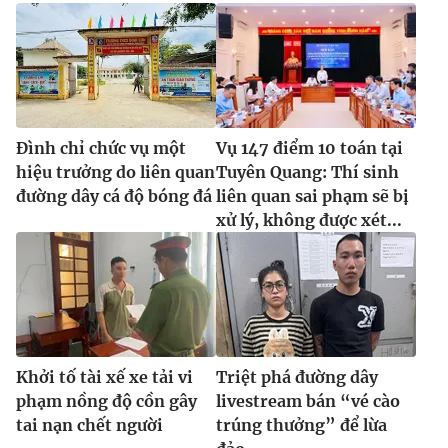
Đình chỉ chức vụ một
Vụ 147 điểm 10 toán tại
hiệu trưởng do liên quan
Tuyên Quang: Thí sinh
đường dây cá độ bóng đá
liên quan sai phạm sẽ bị
xử lý, không được xét...
Khởi tố tài xế xe tải vi
Triệt phá đường dây
phạm nồng độ cồn gây
livestream bán “vé cào
tai nạn chết người
trúng thưởng” để lừa