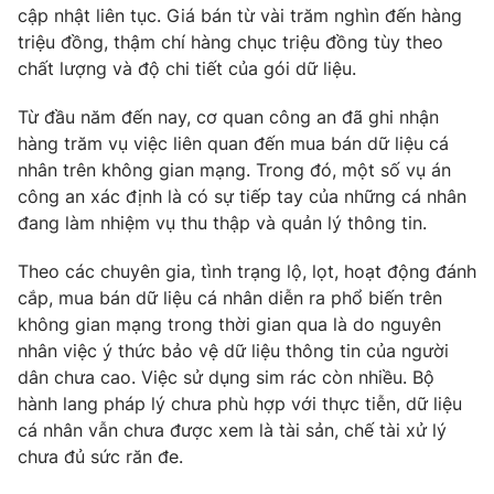
cập nhật liên tục. Giá bán từ vài trăm nghìn đến hàng
Photo
Infographic
triệu đồng, thậm chí hàng chục triệu đồng tùy theo
chất lượng và độ chi tiết của gói dữ liệu.
Video
Shorts video
Từ đầu năm đến nay, cơ quan công an đã ghi nhận
hàng trăm vụ việc liên quan đến mua bán dữ liệu cá
VTV Money
VTV Thể thao
nhân trên không gian mạng. Trong đó, một số vụ án
công an xác định là có sự tiếp tay của những cá nhân
đang làm nhiệm vụ thu thập và quản lý thông tin.
VTV Sức khoẻ
Bất động sản
Theo các chuyên gia, tình trạng lộ, lọt, hoạt động đánh
Thị trường 24h
Tấm lòng Việt
cắp, mua bán dữ liệu cá nhân diễn ra phổ biến trên
không gian mạng trong thời gian qua là do nguyên
nhân việc ý thức bảo vệ dữ liệu thông tin của người
VTV4
Vươn mình bằng AI
dân chưa cao. Việc sử dụng sim rác còn nhiều. Bộ
hành lang pháp lý chưa phù hợp với thực tiễn, dữ liệu
VTV9
VTV8
cá nhân vẫn chưa được xem là tài sản, chế tài xử lý
chưa đủ sức răn đe.
Liên hệ tòa soạn
English