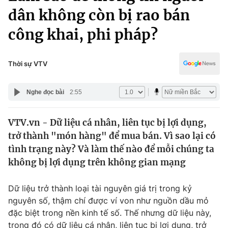
Chính trị
dân không còn bị rao bán
Truyền hình
Văn hóa - Giải trí
công khai, phi pháp?
Xã hội
Y tế
Đời sống
Pháp luật
Thời sự VTV
Công nghệ
Giáo dục
Y tế
Nghe đọc bài
2:55
Thế giới
VTV.vn - Dữ liệu cá nhân, liên tục bị lợi dụng,
trở thành "món hàng" để mua bán. Vì sao lại có
Tin tức
tình trạng này? Và làm thế nào để mỗi chúng ta
Kinh tế
không bị lợi dụng trên không gian mạng
Thế giới đó đây
Tài chính
Dữ liệu và đời sống
Câu chuyện quốc tế
Dữ liệu trở thành loại tài nguyên giá trị trong kỷ
Thị trường
nguyên số, thậm chí được ví von như nguồn dầu mỏ
Truyền hình
Góc doanh nghiệp
đặc biệt trong nền kinh tế số. Thế nhưng dữ liệu này,
trong đó có dữ liệu cá nhân, liên tục bị lợi dụng, trở