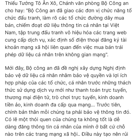
Thiếu Tướng Tô Ân Xô, Chánh văn phòng Bộ Công an
cho hay: "Bộ Công an đã giao các đơn vị chức năng tổ
chức đấu tranh, làm rõ các tổ chức đường dây mua
bán, chiếm đoạt dữ liệu thông tin cá nhân tại Việt
THỜI BÁO VTV
Nam, tập trung đấu tranh vô hiệu hóa các trang web
cung cấp dịch vụ, xác định số điện thoại đăng ký tài
khoản mạng xã hội liên quan đến việc mua bán trái
phép dữ liệu cá nhân trên không gian mạng".
Theo dõi báo trên
Mới đây, Bộ công an đã đề nghị xây dựng Nghị định
bảo vệ dữ liệu cá nhân nhằm bảo vệ quyền và lợi ích
Cơ quan chủ quản:
Đài Truyền hình Việt Nam
hợp pháp của các tổ chức, cá nhân trước những thách
Cơ quan báo chí:
Thời báo VTV
thức sử dụng dịch vụ mới như thanh toán trực tuyến,
Giấy phép hoạt động báo in và báo điện tử số 483/GP-BTTTT
thương mại điện tử, trò chơi trực tuyến, kinh doanh
cấp ngày 29/12/2023
tiền ảo, kinh doanh đa cấp qua mạng… Trước tiên,
Tổng Biên tập:
Vũ Thanh Thủy
chính bản thân mỗi chúng ta phải bảo vệ thông tin đó.
Phó Tổng Biên tập:
Nguyễn Thị Mỹ Hạnh, Phạm Quốc Thắng,
Có lẽ một thói quen của chúng ta không tốt là dễ
Nguyễn Trọng Ninh
dàng đăng thông tin cá nhân của mình ở bất cứ chỗ
Tổng đài VTV:
024.38 355 931 - 024.38 355 932
nào trên các trang mạng xã hội.. Điều này tạo nên rủi