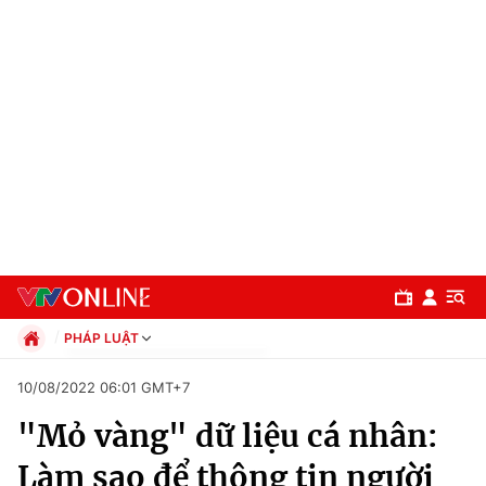
PHÁP LUẬT
Chính trị
10/08/2022 06:01 GMT+7
Xã hội
"Mỏ vàng" dữ liệu cá nhân:
Pháp luật
Chuyên mục
Kinh tế
Làm sao để thông tin người
Thể thao