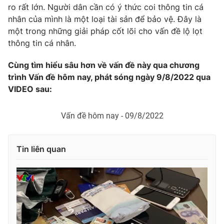
Ðiện thoại Thời báo VTV:
024.66 897 897
ro rất lớn. Người dân cần có ý thức coi thông tin cá
nhân của mình là một loại tài sản để bảo vệ. Đây là
Email:
toasoan@vtv.vn
một trong những giải pháp cốt lõi cho vấn đề lộ lọt
Liên hệ quảng cáo:
024-7300.7108
thông tin cá nhân.
Cùng tìm hiểu sâu hơn về vấn đề này qua chương
trình Vấn đề hôm nay, phát sóng ngày 9/8/2022 qua
VIDEO sau:
Vấn đề hôm nay - 09/8/2022
Tin liên quan
® Cấm sao chép dưới mọi hình thức nếu không có sự chấp
thuận bằng văn bản. Ghi rõ nguồn VTV.vn khi phát hành lại
thông tin từ website này.