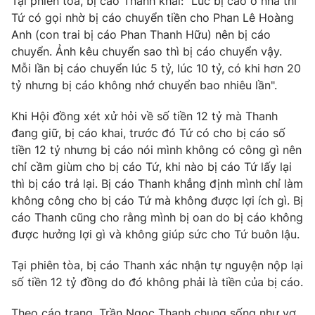
Tại phiên tòa, bị cáo Thanh khai: "Lúc bị cáo ở nhà thì
Tứ có gọi nhờ bị cáo chuyển tiền cho Phan Lê Hoàng
Anh (con trai bị cáo Phan Thanh Hữu) nên bị cáo
chuyển. Ảnh kêu chuyển sao thì bị cáo chuyển vậy.
THỜI BÁO VTV
Mỗi lần bị cáo chuyển lúc 5 tỷ, lúc 10 tỷ, có khi hơn 20
tỷ nhưng bị cáo không nhớ chuyển bao nhiêu lần".
Khi Hội đồng xét xử hỏi về số tiền 12 tỷ mà Thanh
đang giữ, bị cáo khai, trước đó Tứ có cho bị cáo số
Theo dõi báo trên
tiền 12 tỷ nhưng bị cáo nói mình không có công gì nên
chỉ cầm giùm cho bị cáo Tứ, khi nào bị cáo Tứ lấy lại
Cơ quan chủ quản:
Đài Truyền hình Việt Nam
thì bị cáo trả lại. Bị cáo Thanh khẳng định mình chỉ làm
Cơ quan báo chí:
Thời báo VTV
không công cho bị cáo Tứ mà không được lợi ích gì. Bị
Giấy phép hoạt động báo in và báo điện tử số 483/GP-BTTTT
cáo Thanh cũng cho rằng mình bị oan do bị cáo không
cấp ngày 29/12/2023
được hưởng lợi gì và không giúp sức cho Tứ buôn lậu.
Tổng Biên tập:
Vũ Thanh Thủy
Tại phiên tòa, bị cáo Thanh xác nhận tự nguyện nộp lại
Phó Tổng Biên tập:
Nguyễn Thị Mỹ Hạnh, Phạm Quốc Thắng,
số tiền 12 tỷ đồng do đó không phải là tiền của bị cáo.
Nguyễn Trọng Ninh
Tổng đài VTV:
024.38 355 931 - 024.38 355 932
Theo cáo trạng, Trần Ngọc Thanh chung sống như vợ