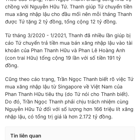
Ðiện thoại Thời báo VTV:
024.66 897 897
chồng với Nguyễn Hữu Tứ. Thanh giúp Tứ chuyển tiền
Email:
toasoan@vtv.vn
mua xăng nhập lậu cho đầu mối nên mỗi tháng Thanh
Liên hệ quảng cáo:
024-7300.7108
được Tứ tặng 2 tỷ đồng, tổng cộng 12 tỷ đồng.
Từ tháng 3/2020 - 1/2021, Thanh đã nhiều lần giúp bị
cáo Tứ chuyển trả tiền mua bán xăng nhập lậu vào tài
khoản của Phan Thanh Hữu và Phan Lê Hoàng Anh
(con trai Hữu) tổng cộng 19 lần với số tiền 191 tỷ
đồng.
Cũng theo cáo trạng, Trần Ngọc Thanh biết rõ việc Tứ
mua xăng nhập lậu từ Singapore về Việt Nam của
Phan Thanh Hữu tiêu thụ (do Tứ nói cho Thanh biết).
Do đó, Trần Ngọc Thanh phải chịu trách nhiệm cùng
Nguyễn Hữu Tứ đối với số lượng hơn 166 triệu lít xăng
® Cấm sao chép dưới mọi hình thức nếu không có sự chấp
thuận bằng văn bản. Ghi rõ nguồn VTV.vn khi phát hành lại
nhập lậu, có tổng trị giá là hơn 2.172 tỷ đồng.
thông tin từ website này.
Tin liên quan