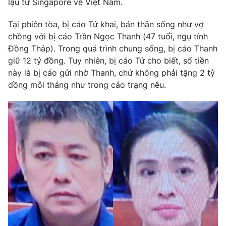
lậu từ Singapore về Việt Nam.
Phim VTV
Giải trí
Hậu trường
Tại phiên tòa, bị cáo Tứ khai, bản thân sống như vợ
Điện ảnh
chồng với bị cáo Trần Ngọc Thanh (47 tuổi, ngụ tỉnh
Đời sống
Nhân vật
Đồng Tháp). Trong quá trình chung sống, bị cáo Thanh
Âm nhạc
giữ 12 tỷ đồng. Tuy nhiên, bị cáo Tứ cho biết, số tiền
Du lịch
Khán giả
Giáo dục
Sao
này là bị cáo gửi nhờ Thanh, chứ không phải tặng 2 tỷ
Làm đẹp
Giải sao mai
đồng mỗi tháng như trong cáo trạng nêu.
Tuyển sinh
Công nghệ
Chất lượng cuộc sống
Học trực tuyến
Hitech Công nghệ tương lai
Giao lưu trực tuyến
Sản phẩm
Lịch phát sóng
Thị trường
Tư vấn
Chuyên mục khác
Emagazine
Podcast