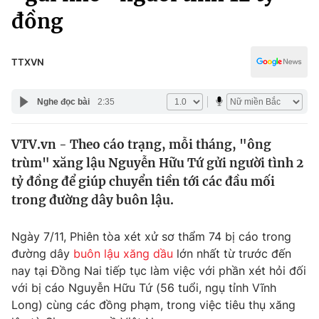
Chính trị
đồng
Truyền hình
Văn hóa - Giải trí
Xã hội
Y tế
TTXVN
Đời sống
Pháp luật
Công nghệ
Nghe đọc bài
2:35
Giáo dục
Y tế
VTV.vn - Theo cáo trạng, mỗi tháng, "ông
trùm" xăng lậu Nguyễn Hữu Tứ gửi người tình 2
Thế giới
tỷ đồng để giúp chuyển tiền tới các đầu mối
Tin tức
trong đường dây buôn lậu.
Kinh tế
Thế giới đó đây
Ngày 7/11, Phiên tòa xét xử sơ thẩm 74 bị cáo trong
Tài chính
Dữ liệu và đời sống
đường dây
buôn lậu xăng dầu
lớn nhất từ trước đến
Câu chuyện quốc tế
Thị trường
nay tại Đồng Nai tiếp tục làm việc với phần xét hỏi đối
với bị cáo Nguyễn Hữu Tứ (56 tuổi, ngụ tỉnh Vĩnh
Truyền hình
Góc doanh nghiệp
Long) cùng các đồng phạm, trong việc tiêu thụ xăng