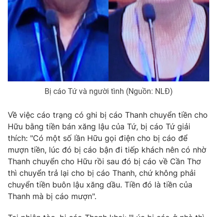
Photo
Infographic
Video
Shorts video
VTV Money
VTV Thể thao
Bị cáo Tứ và người tình (Nguồn: NLĐ)
VTV Sức khoẻ
Bất động sản
Về việc cáo trạng có ghi bị cáo Thanh chuyển tiền cho
Hữu bằng tiền bán xăng lậu của Tứ, bị cáo Tứ giải
Thị trường 24h
Tấm lòng Việt
thích: "Có một số lần Hữu gọi điện cho bị cáo để
mượn tiền, lúc đó bị cáo bận đi tiếp khách nên có nhờ
VTV4
Vươn mình bằng AI
Thanh chuyển cho Hữu rồi sau đó bị cáo về Cần Thơ
thì chuyển trả lại cho bị cáo Thanh, chứ không phải
VTV9
VTV8
chuyển tiền buôn lậu xăng dầu. Tiền đó là tiền của
Thanh mà bị cáo mượn".
Liên hệ tòa soạn
English