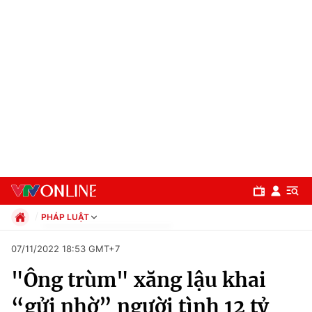
PHÁP LUẬT
Chính trị
07/11/2022 18:53 GMT+7
Xã hội
"Ông trùm" xăng lậu khai
Pháp luật
Chuyên mục
Kinh tế
“gửi nhờ” người tình 12 tỷ
Thể thao