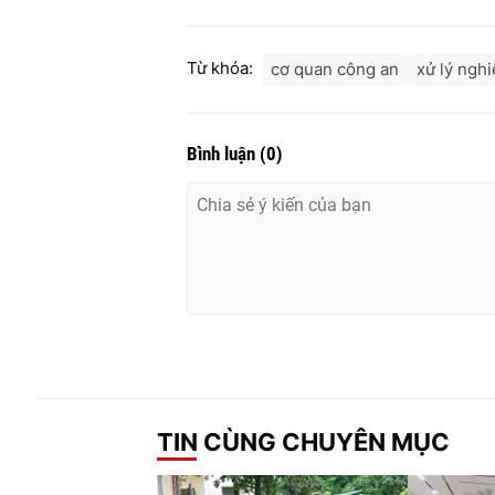
Từ khóa:
cơ quan công an
xử lý ngh
Bình luận
(
0
)
TIN CÙNG CHUYÊN MỤC