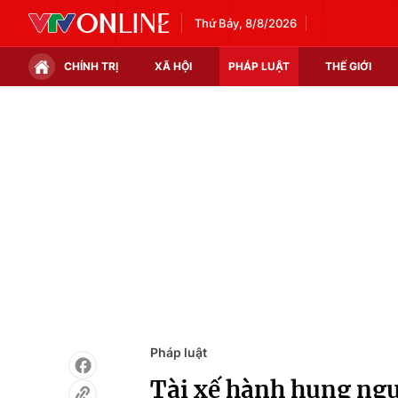
Thứ Bảy, 8/8/2026
CHÍNH TRỊ
XÃ HỘI
PHÁP LUẬT
THẾ GIỚI
Chính trị
Xã hội
Thế giới
Kinh tế
Tin tức
Tài chính
Thế giới đó đây
Thị trường
Câu chuyện quốc tế
Góc doanh nghiệp
Dữ liệu và đời sống
Pháp luật
Tài xế hành hung ngư