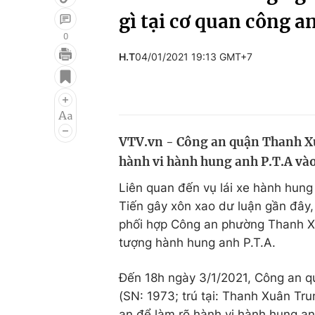
gì tại cơ quan công a
0
H.T
04/01/2021 19:13 GMT+7
Giải trí
Đời sống
Điện ảnh
Du lịch
Âm nhạc
Làm đẹp
VTV.vn - Công an quận Thanh Xuâ
Sao
Chất lượng cuộc sốn
hành vi hành hung anh P.T.A vào
Liên quan đến vụ lái xe hành hung n
Tiến gây xôn xao dư luận gần đây, Đo
phối hợp Công an phường Thanh Xu
tượng hành hung anh P.T.A.
Đến 18h ngày 3/1/2021, Công an qua
(SN: 1973; trú tại: Thanh Xuân Tru
an để làm rõ hành vi hành hung an