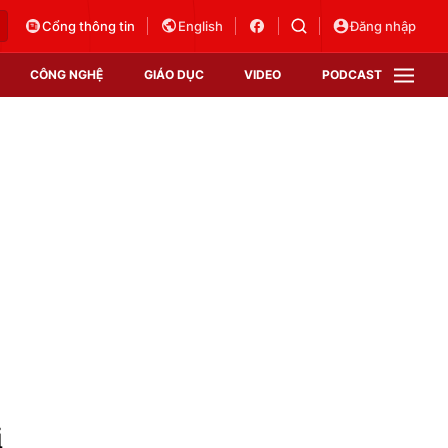
Cổng thông tin
English
Đăng nhập
CÔNG NGHỆ
GIÁO DỤC
VIDEO
PODCAST
VTV Money
VTV Thể thao
VTV Sức khoẻ
Bất động sản
Thị trường 24h
Tấm lòng Việt
Vươn mình bằng AI
VTV4
VTV8
VTV9
Lịch phát sóng
Giao lưu trực tuyến
i
Sự kiện