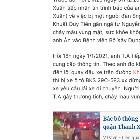
Xuân tiếp nhận tin trình báo củ
Xuân) về việc bị một người đàn 
Khuất Duy Tiến gần ngã tư Nguyê
chảy máu vùng mặt, sức khỏe kho
anh Ân vào Bệnh viện Bộ Xây Dự
Hồi 18h ngày 1/1/2021, anh T.A tiếp 
cung cấp thông tin. Theo anh đó k
đến lối quay đầu xe trên đường
Kh
thì bị xe ô tô BKS 29C-583.xx dừn
xe yêu cầu lái xe di chuyển. Người
T.A gây thương tích, chảy máu vù
Bác bỏ thông 
quận Thanh 
VTV.vn - Liên qua