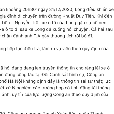
hận khoảng 20h30’ ngày 31/12/2020, Long điều khiển xe
đình di chuyển trên đường Khuất Duy Tiên. Khi đến
 Tiến – Nguyễn Trãi, xe ô tô của Long gặp sự cố nên
́i xe ô tô đi sau xe Long đã xuống nói chuyện. Cả hai sau
 chân đánh anh T.A gây thương tích rồi bỏ đi.
iếp tục điều tra, làm rõ vụ việc theo quy định của
 hội đang đang lan truyền thông tin cho rằng lái xe ô
 an đang công tác tại Đội Cảnh sát hình sự, Công an
 Hà Nội khẳng định đây là thông tin sai sự thật; lực
ử lý nghiêm các trường hợp cố tình đăng tải thông
hình ảnh, uy tín của lực lượng Công an theo quy định của
20, Công an phường Thanh Xuân Bắc, quận Thanh