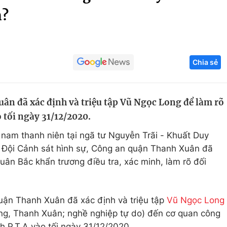
n?
Góc ảnh
Giáo dục
Công nghệ
Chia sẻ
Tuyển sinh
Hitech Công ng
Học trực tuyến
Sản phẩm
n đã xác định và triệu tập Vũ Ngọc Long để làm rõ
g
Thị trường
 tối ngày 31/12/2020.
Tư vấn
am thanh niên tại ngã tư Nguyễn Trãi - Khuất Duy
̣̂i Cảnh sát hình sự, Công an quận Thanh Xuân đã
ân Bắc khẩn trương điều tra, xác minh, làm rõ đối
̣̂n Thanh Xuân đã xác định và triệu tập
Vũ Ngọc Long
ng, Thanh Xuân; nghề nghiệp tự do) đến cơ quan công
h P.T.A vào tối ngày 31/12/2020.