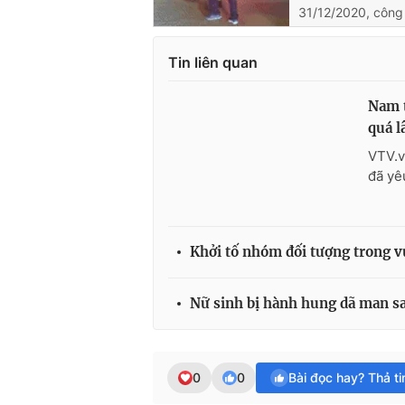
31/12/2020, công
Tin liên quan
Nam t
quá l
VTV.v
đã yê
Khởi tố nhóm đối tượng trong v
Nữ sinh bị hành hung dã man s
0
0
Bài đọc hay? Thả t