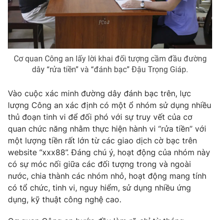
Photo
Infographic
Video
Shorts video
Cơ quan Công an lấy lời khai đối tượng cầm đầu đường
dây “rửa tiền” và “đánh bạc” Đậu Trọng Giáp.
VTV Money
VTV Thể thao
Vào cuộc xác minh đường dây đánh bạc trên, lực
VTV Sức khoẻ
Bất động sản
lượng Công an xác định có một ổ nhóm sử dụng nhiều
thủ đoạn tinh vi để đối phó với sự truy vết của cơ
quan chức năng nhằm thực hiện hành vi “rửa tiền” với
Thị trường 24h
Tấm lòng Việt
một lượng tiền rất lớn từ các giao dịch cờ bạc trên
website “xxx88”. Đáng chú ý, hoạt động của nhóm này
VTV4
Vươn mình bằng AI
có sự móc nối giữa các đối tượng trong và ngoài
nước, chia thành các nhóm nhỏ, hoạt động mang tính
VTV9
VTV8
có tổ chức, tinh vi, nguy hiểm, sử dụng nhiều ứng
dụng, kỹ thuật công nghệ cao.
Liên hệ tòa soạn
English