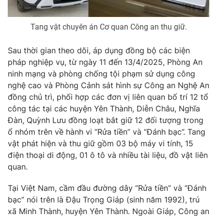
Ðiện thoại Thời báo VTV:
024.66 897 897
Email:
toasoan@vtv.vn
Tang vật chuyên án Cơ quan Công an thu giữ.
Liên hệ quảng cáo:
024-7300.7108
Sau thời gian theo dõi, áp dụng đồng bộ các biện
pháp nghiệp vụ, từ ngày 11 đến 13/4/2025, Phòng An
ninh mạng và phòng chống tội phạm sử dụng công
nghệ cao và Phòng Cảnh sát hình sự Công an Nghệ An
đồng chủ trì, phối hợp các đơn vị liên quan bố trí 12 tổ
công tác tại các huyện Yên Thành, Diễn Châu, Nghĩa
Đàn, Quỳnh Lưu đồng loạt bắt giữ 12 đối tượng trong
ổ nhóm trên về hành vi “Rửa tiền” và “Đánh bạc”. Tang
vật phát hiện và thu giữ gồm 03 bộ máy vi tính, 15
điện thoại di động, 01 ô tô và nhiều tài liệu, đồ vật liên
quan.
® Cấm sao chép dưới mọi hình thức nếu không có sự chấp
thuận bằng văn bản. Ghi rõ nguồn VTV.vn khi phát hành lại
Tại Việt Nam, cầm đầu đường dây “Rửa tiền” và “Đánh
thông tin từ website này.
bạc” nói trên là Đậu Trọng Giáp (sinh năm 1992), trú
xã Minh Thành, huyện Yên Thành. Ngoài Giáp, Công an