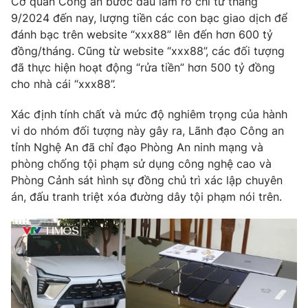
Cơ quan Công an bước đầu làm rõ chỉ từ tháng
9/2024 đến nay, lượng tiền các con bạc giao dịch để
đánh bạc trên website “xxx88” lên đến hơn 600 tỷ
đồng/tháng. Cũng từ website “xxx88”, các đối tượng
THỜI BÁO VTV
đã thực hiện hoạt động “rửa tiền” hơn 500 tỷ đồng
cho nhà cái “xxx88”.
Xác định tính chất và mức độ nghiêm trọng của hành
vi do nhóm đối tượng này gây ra, Lãnh đạo Công an
Theo dõi báo trên
tỉnh Nghệ An đã chỉ đạo Phòng An ninh mạng và
phòng chống tội phạm sử dụng công nghệ cao và
Cơ quan chủ quản:
Đài Truyền hình Việt Nam
Phòng Cảnh sát hình sự đồng chủ trì xác lập chuyên
Cơ quan báo chí:
Thời báo VTV
án, đấu tranh triệt xóa đường dây tội phạm nói trên.
Giấy phép hoạt động báo in và báo điện tử số 483/GP-BTTTT
cấp ngày 29/12/2023
Tổng Biên tập:
Vũ Thanh Thủy
Phó Tổng Biên tập:
Nguyễn Thị Mỹ Hạnh, Phạm Quốc Thắng,
Nguyễn Trọng Ninh
Tổng đài VTV:
024.38 355 931 - 024.38 355 932