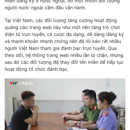
miền đăng ký ở nước ngoài, do một nhóm đối tượng
Phim VTV
Giải trí
người nước ngoài cầm đầu vận hành.
Hậu trường
Điện ảnh
Tại Việt Nam, các đối tượng tăng cường hoạt động
Đời sống
Nhân vật
quảng cáo trang web này như một nền tảng trò chơi
Âm nhạc
điện tử trực tuyến, cá cược đa dạng, dễ dàng đăng ký
Du lịch
Khán giả
Giáo dục
và thanh khoản nhanh chóng nên đã lôi kéo rất nhiều
Sao
Làm đẹp
Giải sao mai
người Việt Nam tham gia đánh bạc trực tuyến. Qua
Tuyển sinh
theo dõi, hệ thống trang web nhiều lần bị chặn, nhưng
Công nghệ
Chất lượng cuộc sống
sau đó các đối tượng đã thay đổi tên miền để tiếp tục
Học trực tuyến
Hitech Công nghệ tương lai
hoạt động tổ chức đánh bạc.
Giao lưu trực tuyến
Sản phẩm
Lịch phát sóng
Thị trường
Tư vấn
Chuyên mục khác
Emagazine
Podcast