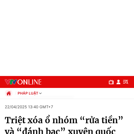
PHÁP LUẬT
Chính trị
22/04/2025 13:40 GMT+7
Xã hội
Triệt xóa ổ nhóm “rửa tiền”
Pháp luật
Chuyên mục
Kinh tế
và “đánh bạc” xuyên quốc
Thể thao