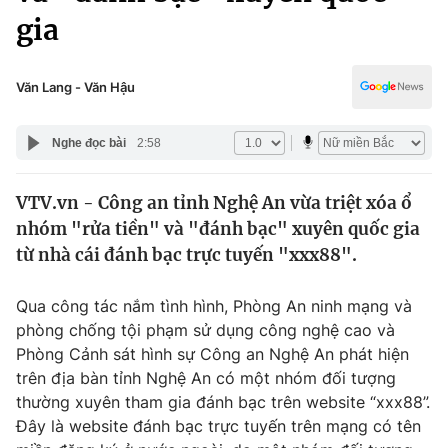
Chính trị
gia
Truyền hình
Văn hóa - Giải trí
Xã hội
Y tế
Văn Lang - Văn Hậu
Đời sống
Pháp luật
Công nghệ
Nghe đọc bài
2:58
Giáo dục
Y tế
VTV.vn - Công an tỉnh Nghệ An vừa triệt xóa ổ
nhóm "rửa tiền" và "đánh bạc" xuyên quốc gia
Thế giới
từ nhà cái đánh bạc trực tuyến "xxx88".
Tin tức
Kinh tế
Qua công tác nắm tình hình, Phòng An ninh mạng và
Thế giới đó đây
phòng chống tội phạm sử dụng công nghệ cao và
Tài chính
Dữ liệu và đời sống
Phòng Cảnh sát hình sự Công an Nghệ An phát hiện
Câu chuyện quốc tế
Thị trường
trên địa bàn tỉnh Nghệ An có một nhóm đối tượng
thường xuyên tham gia đánh bạc trên website “xxx88”.
Truyền hình
Góc doanh nghiệp
Đây là website đánh bạc trực tuyến trên mạng có tên