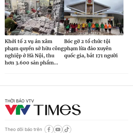
Khởi tố 2 vụ án xâm
Bóc gỡ 2 tổ chức tội
phạm quyền sở hữu công
phạm lừa đảo xuyên
nghiệp ở Hà Nội, thu
quốc gia, bắt 171 người
hơn 3.600 sản phẩm...
THỜI BÁO VTV
Theo dõi báo trên