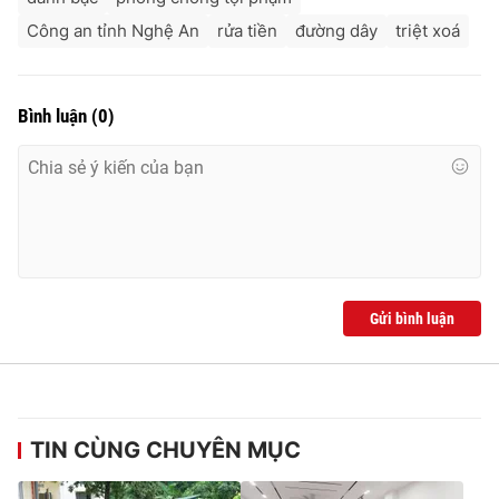
Công an tỉnh Nghệ An
rửa tiền
đường dây
triệt xoá
Bình luận
(
0
)
Gửi bình luận
TIN CÙNG CHUYÊN MỤC