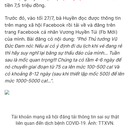
Phim VTV
tiền 7,5 triệu đồng.
Giải trí
Hậu trường
Trước đó, vào tối 27/7, bà Huyền đọc được thông tin
Điện ảnh
Đời sống
Nhân vật
trên mạng xã hội Facebook rồi tải về và đăng trên
Âm nhạc
trang Facebook cá nhân Vương Huyền Túi (Fb Mới)
Du lịch
Khán giả
của mình. Bài đăng có nội dung:
“Phó Thủ tướng Vũ
Giáo dục
Sao
Đức Đam nói: Nếu ai có ý định đi du lịch khi vé đang rẻ
Làm đẹp
Giải sao mai
Tuyển sinh
thì hãy suy nghĩ lại bằng sự thấu đáo của mình… Tuần
Công nghệ
Chất lượng cuộc sống
sau là mốc quan trọng!!! Chúng ta có tầm 4-6 ngày để
Học trực tuyến
nó chuyển giai đoạn từ 75 ca lên mức 100-500 ca! Và
Hitech Công nghệ tương lai
Giao lưu trực tuyến
có khoảng 8-12 ngày (sau khi thiết lập mốc 500) để lên
Sản phẩm
mức 1000-5000 ca!...”
.
Lịch phát sóng
Thị trường
Tư vấn
Chuyên mục khác
Tài khoản mạng xã hội đăng tải thông tin sai sự thật
Emagazine
Podcast
liên quan đến dịch bệnh COVID-19. Ảnh: TTXVN.