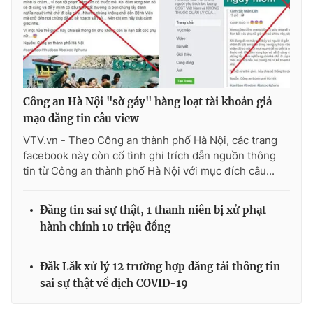
Ðiện thoại Thời báo VTV:
024.66 897 897
Email:
toasoan@vtv.vn
Liên hệ quảng cáo:
024-7300.7108
Công an Hà Nội "sờ gáy" hàng loạt tài khoản giả
mạo đăng tin câu view
VTV.vn - Theo Công an thành phố Hà Nội, các trang
facebook này còn cố tình ghi trích dẫn nguồn thông
tin từ Công an thành phố Hà Nội với mục đích câu...
Đăng tin sai sự thật, 1 thanh niên bị xử phạt
hành chính 10 triệu đồng
® Cấm sao chép dưới mọi hình thức nếu không có sự chấp
thuận bằng văn bản. Ghi rõ nguồn VTV.vn khi phát hành lại
Đăk Lăk xử lý 12 trường hợp đăng tải thông tin
thông tin từ website này.
sai sự thật về dịch COVID-19