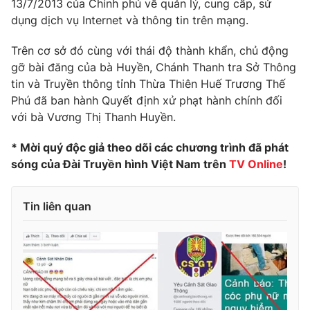
13/7/2013 của Chính phủ về quản lý, cung cấp, sử
dụng dịch vụ Internet và thông tin trên mạng.
Trên cơ sở đó cùng với thái độ thành khẩn, chủ động
THỜI BÁO VTV
gỡ bài đăng của bà Huyền, Chánh Thanh tra Sở Thông
tin và Truyền thông tỉnh Thừa Thiên Huế Trương Thế
Phú đã ban hành Quyết định xử phạt hành chính đối
với bà Vương Thị Thanh Huyền.
Theo dõi báo trên
* Mời quý độc giả theo dõi các chương trình đã phát
sóng của Đài Truyền hình Việt Nam trên
TV Online
!
Cơ quan chủ quản:
Đài Truyền hình Việt Nam
Cơ quan báo chí:
Thời báo VTV
Tin liên quan
Giấy phép hoạt động báo in và báo điện tử số 483/GP-BTTTT
cấp ngày 29/12/2023
Tổng Biên tập:
Vũ Thanh Thủy
Phó Tổng Biên tập:
Nguyễn Thị Mỹ Hạnh, Phạm Quốc Thắng,
Nguyễn Trọng Ninh
Tổng đài VTV:
024.38 355 931 - 024.38 355 932