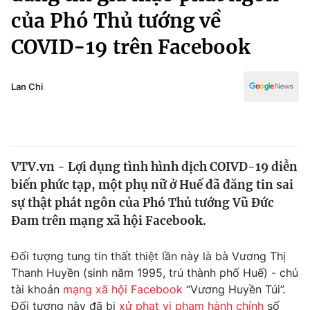
Chính trị
của Phó Thủ tướng về
Truyền hình
Văn hóa - Giải trí
COVID-19 trên Facebook
Xã hội
Y tế
Đời sống
Pháp luật
Lan Chi
Công nghệ
Giáo dục
Y tế
Thế giới
VTV.vn - Lợi dụng tình hình dịch COIVD-19 diễn
biến phức tạp, một phụ nữ ở Huế đã đăng tin sai
Tin tức
sự thật phát ngôn của Phó Thủ tướng Vũ Đức
Kinh tế
Đam trên mạng xã hội Facebook.
Thế giới đó đây
Tài chính
Dữ liệu và đời sống
Câu chuyện quốc tế
Đối tượng tung tin thất thiệt lần này là bà Vương Thị
Thị trường
Thanh Huyền (sinh năm 1995, trú thành phố Huế) - chủ
Truyền hình
Góc doanh nghiệp
tài khoản
mạng xã hội Facebook
“Vương Huyền Túi”.
Đối tượng này đã bị
xử phạt vi phạm hành chính
số