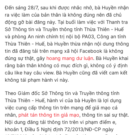
Đến sáng 28/7, sau khi được nhắc nhở, bà Huyền nhận
Photo
Infographic
ra việc làm của bản thân là không đúng nên đã chủ
động gỡ bài đăng này. Tại buổi làm việc với Thanh tra
Video
Shorts video
Sở Thông tin và Truyền thông tỉnh Thừa Thiên - Huế
và phòng An ninh chính trị nội bộ PA03, Công an tỉnh
Thừa Thiên - Huế, bà Huyền thừa nhận nội dung thông
VTV Money
VTV Thể thao
tin đã đăng tải trên mạng xã hội Facebook là không
đúng sự thật, gây
hoang mang dư luận
. Bà Huyền khai
VTV Sức khoẻ
Bất động sản
rằng bản thân không có mục đích gì, không có ý định
câu like hay câu view. Bà Huyền cũng đã viết cam kết
Thị trường 24h
Tấm lòng Việt
không tái phạm hành vi này.
Theo Giám đốc Sở Thông tin và Truyền thông tỉnh
VTV4
Vươn mình bằng AI
Thừa Thiên - Huế, hành vi của bà Huyền là lợi dụng
việc cung cấp thông tin trên mạng để giả mạo cá
VTV9
VTV8
nhân,
phát tán thông tin giả mạo
, thông tin sai sự thật.
Nội dung đăng tải thông tin trên vi phạm điểm e,
khoản 1, Điều 5 Nghị định 72/2013/NĐ-CP ngày
Liên hệ tòa soạn
English