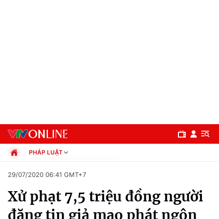
PHÁP LUẬT
Chính trị
29/07/2020 06:41 GMT+7
Xã hội
Xử phạt 7,5 triệu đồng người
Pháp luật
Chuyên mục
Kinh tế
đăng tin giả mạo phát ngôn
Thể thao