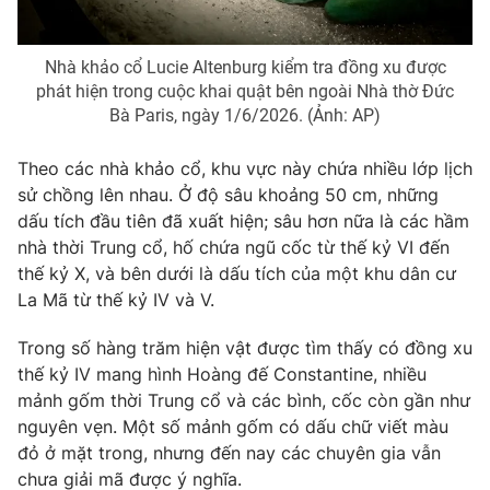
Nhà khảo cổ Lucie Altenburg kiểm tra đồng xu được
phát hiện trong cuộc khai quật bên ngoài Nhà thờ Đức
THỜI BÁO VTV
Bà Paris, ngày 1/6/2026. (Ảnh: AP)
Theo các nhà khảo cổ, khu vực này chứa nhiều lớp lịch
sử chồng lên nhau. Ở độ sâu khoảng 50 cm, những
Theo dõi báo trên
dấu tích đầu tiên đã xuất hiện; sâu hơn nữa là các hầm
nhà thời Trung cổ, hố chứa ngũ cốc từ thế kỷ VI đến
thế kỷ X, và bên dưới là dấu tích của một khu dân cư
Cơ quan chủ quản:
Đài Truyền hình Việt Nam
La Mã từ thế kỷ IV và V.
Cơ quan báo chí:
Thời báo VTV
Giấy phép hoạt động báo in và báo điện tử số 483/GP-BTTTT
Trong số hàng trăm hiện vật được tìm thấy có đồng xu
cấp ngày 29/12/2023
thế kỷ IV mang hình Hoàng đế Constantine, nhiều
Tổng Biên tập:
Vũ Thanh Thủy
mảnh gốm thời Trung cổ và các bình, cốc còn gần như
Phó Tổng Biên tập:
Nguyễn Thị Mỹ Hạnh, Phạm Quốc Thắng,
nguyên vẹn. Một số mảnh gốm có dấu chữ viết màu
Nguyễn Trọng Ninh
đỏ ở mặt trong, nhưng đến nay các chuyên gia vẫn
Tổng đài VTV:
024.38 355 931 - 024.38 355 932
chưa giải mã được ý nghĩa.