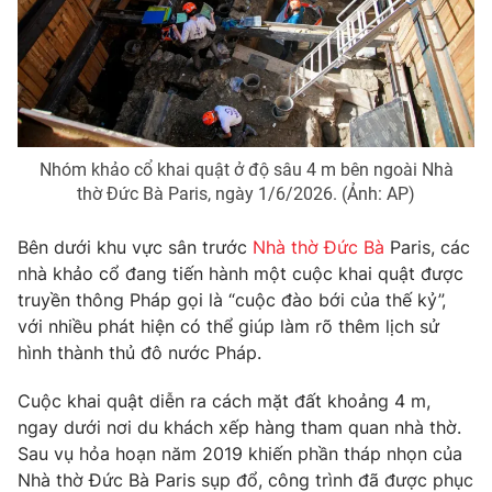
Phim VTV
Giải trí
Hậu trường
Điện ảnh
Đời sống
Nhân vật
Âm nhạc
Du lịch
Khán giả
Giáo dục
Sao
Nhóm khảo cổ khai quật ở độ sâu 4 m bên ngoài Nhà
Làm đẹp
Giải sao mai
thờ Đức Bà Paris, ngày 1/6/2026. (Ảnh: AP)
Tuyển sinh
Công nghệ
Chất lượng cuộc sống
Học trực tuyến
Bên dưới khu vực sân trước
Nhà thờ Đức Bà
Paris, các
Hitech Công nghệ tương lai
nhà khảo cổ đang tiến hành một cuộc khai quật được
Giao lưu trực tuyến
truyền thông Pháp gọi là “cuộc đào bới của thế kỷ”,
Sản phẩm
với nhiều phát hiện có thể giúp làm rõ thêm lịch sử
Lịch phát sóng
Thị trường
hình thành thủ đô nước Pháp.
Tư vấn
Cuộc khai quật diễn ra cách mặt đất khoảng 4 m,
Chuyên mục khác
ngay dưới nơi du khách xếp hàng tham quan nhà thờ.
Sau vụ hỏa hoạn năm 2019 khiến phần tháp nhọn của
Emagazine
Podcast
Nhà thờ Đức Bà Paris sụp đổ, công trình đã được phục