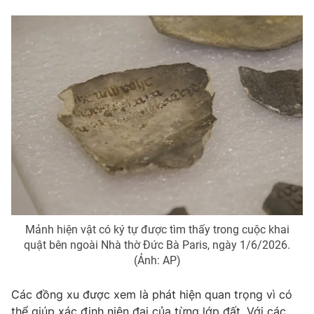
Ðiện thoại Thời báo VTV:
024.66 897 897
Email:
toasoan@vtv.vn
Liên hệ quảng cáo:
024-7300.7108
Mảnh hiện vật có ký tự được tìm thấy trong cuộc khai
quật bên ngoài Nhà thờ Đức Bà Paris, ngày 1/6/2026.
® Cấm sao chép dưới mọi hình thức nếu không có sự chấp
thuận bằng văn bản. Ghi rõ nguồn VTV.vn khi phát hành lại
(Ảnh: AP)
thông tin từ website này.
Các đồng xu được xem là phát hiện quan trọng vì có
thể giúp xác định niên đại của từng lớp đất. Với các