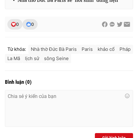
Nhà thờ Đức Bà Paris sẽ 'hồi sinh' đúng hẹn
0
0
Từ khóa:
Nhà thờ Đức Bà Paris
Paris
khảo cổ
Pháp
La Mã
lịch sử
sông Seine
Bình luận
(
0
)
Gửi bình luận