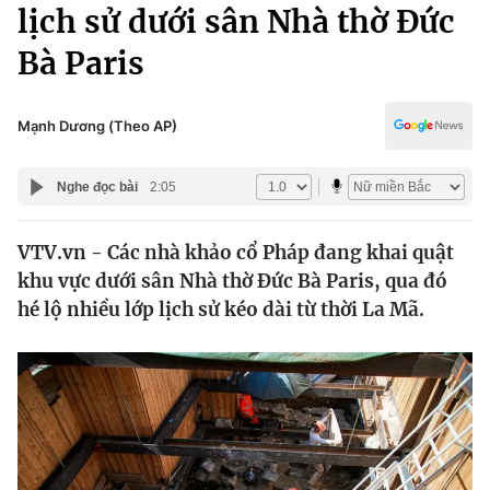
Chính trị
lịch sử dưới sân Nhà thờ Đức
Truyền hình
Bà Paris
Văn hóa - Giải trí
Xã hội
Y tế
Đời sống
Mạnh Dương (Theo AP)
Pháp luật
Công nghệ
Giáo dục
Nghe đọc bài
2:05
Y tế
VTV.vn - Các nhà khảo cổ Pháp đang khai quật
Thế giới
khu vực dưới sân Nhà thờ Đức Bà Paris, qua đó
Tin tức
hé lộ nhiều lớp lịch sử kéo dài từ thời La Mã.
Kinh tế
Thế giới đó đây
Tài chính
Dữ liệu và đời sống
Câu chuyện quốc tế
Thị trường
Truyền hình
Góc doanh nghiệp