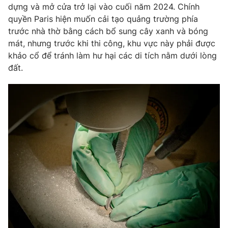
dựng và mở cửa trở lại vào cuối năm 2024. Chính
Photo
Infographic
quyền Paris hiện muốn cải tạo quảng trường phía
trước nhà thờ bằng cách bổ sung cây xanh và bóng
mát, nhưng trước khi thi công, khu vực này phải được
Video
Shorts video
khảo cổ để tránh làm hư hại các di tích nằm dưới lòng
đất.
VTV Money
VTV Thể thao
VTV Sức khoẻ
Bất động sản
Thị trường 24h
Tấm lòng Việt
VTV4
Vươn mình bằng AI
VTV9
VTV8
Liên hệ tòa soạn
English