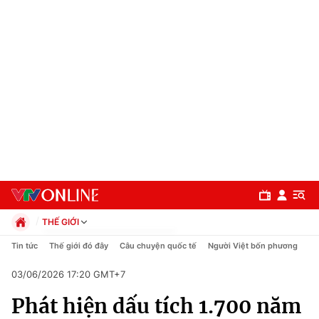
THẾ GIỚI
Chính trị
Tin tức
Thế giới đó đây
Câu chuyện quốc tế
Người Việt bốn phương
Xã hội
03/06/2026 17:20 GMT+7
Pháp luật
Chuyên mục
Kinh tế
Phát hiện dấu tích 1.700 năm
Thể thao