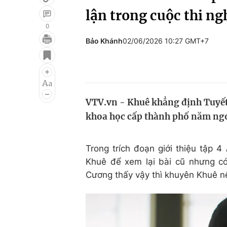
lận trong cuộc thi n
0
Bảo Khánh
02/06/2026 10:27 GMT+7
Giải trí
Đời sống
Điện ảnh
Du lịch
Âm nhạc
Làm đẹp
VTV.vn - Khuê khẳng định Tuyết 
Sao
Chất lượng cuộc sốn
khoa học cấp thành phố năm ngo
Trong trích đoạn giới thiệu tập 4
Khuê để xem lại bài cũ nhưng có
Cương thấy vậy thì khuyên Khuê n