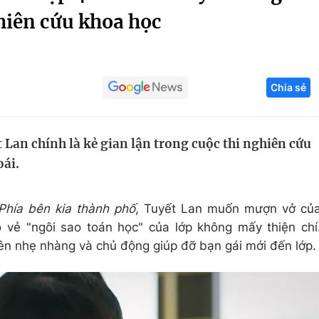
ghiên cứu khoa học
Góc ảnh
Giáo dục
Công nghệ
Chia sẻ
Tuyển sinh
Hitech Công ng
Học trực tuyến
Sản phẩm
Lan chính là kẻ gian lận trong cuộc thi nghiên cứu
g
Thị trường
ái.
Tư vấn
Phía bên kia thành phố
, Tuyết Lan muốn mượn vở củ
 vẻ "ngôi sao toán học" của lớp không mấy thiện chí
ên nhẹ nhàng và chủ động giúp đỡ bạn gái mới đến lớp.