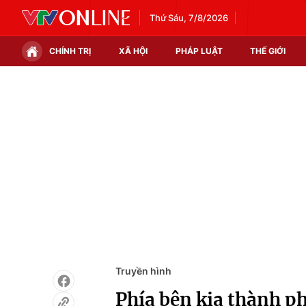
Thứ Sáu, 7/8/2026
CHÍNH TRỊ
XÃ HỘI
PHÁP LUẬT
THẾ GIỚI
Chính trị
Xã hội
Thế giới
Kinh tế
Tin tức
Tài chính
Thế giới đó đây
Thị trường
Câu chuyện quốc tế
Góc doanh nghiệp
Dữ liệu và đời sống
Truyền hình
Phía bên kia thành ph