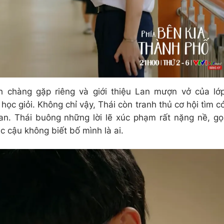
h chàng gặp riêng và giới thiệu Lan mượn vở của lớ
học giỏi. Không chỉ vậy, Thái còn tranh thủ cơ hội tìm c
n. Thái buông những lời lẽ xúc phạm rất nặng nề, gọ
c cậu không biết bố mình là ai.