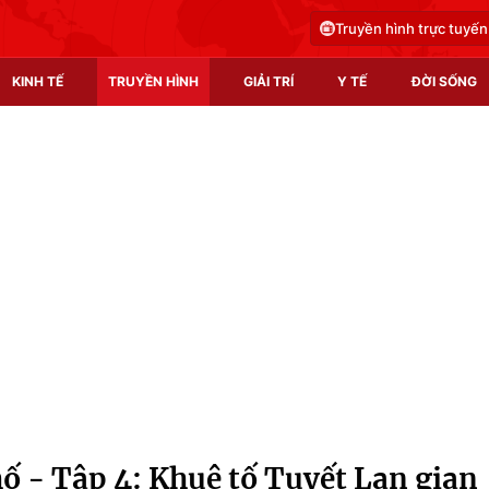
Truyền hình trực tuyến
KINH TẾ
TRUYỀN HÌNH
GIẢI TRÍ
Y TẾ
ĐỜI SỐNG
Pháp luật
Y tế
Truyền hình
Multimedia
Phim VTV
Video
Hậu trường
Shorts video
Nhân vật
Podcast
Khán giả
EMagazine
Giải sao mai
Photo
ố - Tập 4: Khuê tố Tuyết Lan gian
Infographic