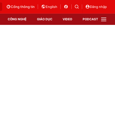
Cổng thông tin
English
Đăng nhập
CÔNG NGHỆ
GIÁO DỤC
VIDEO
PODCAST
VTV Money
VTV Thể thao
VTV Sức khoẻ
Bất động sản
Thị trường 24h
Tấm lòng Việt
Vươn mình bằng AI
VTV4
VTV8
VTV9
Lịch phát sóng
Giao lưu trực tuyến
Sự kiện